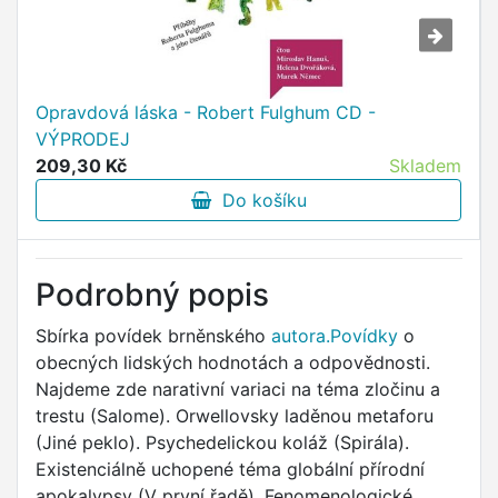
Opravdová láska - Robert Fulghum CD -
VÝPRODEJ
209,30 Kč
Skladem
Do košíku
Podrobný popis
Sbírka povídek brněnského
autora.Povídky
o
obecných lidských hodnotách a odpovědnosti.
Najdeme zde narativní variaci na téma zločinu a
trestu (Salome). Orwellovsky laděnou metaforu
(Jiné peklo). Psychedelickou koláž (Spirála).
Existenciálně uchopené téma globální přírodní
apokalypsy (V první řadě). Fenomenologické