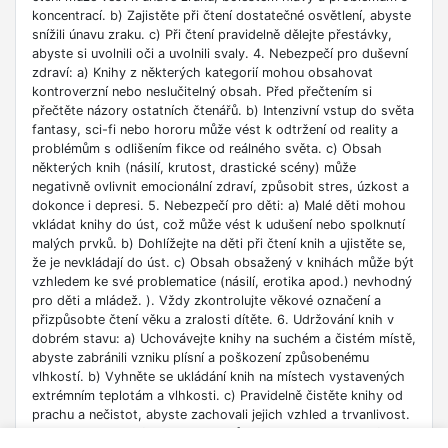
koncentrací. b) Zajistěte při čtení dostatečné osvětlení, abyste
snížili únavu zraku. c) Při čtení pravidelně dělejte přestávky,
abyste si uvolnili oči a uvolnili svaly. 4. Nebezpečí pro duševní
zdraví: a) Knihy z některých kategorií mohou obsahovat
kontroverzní nebo neslučitelný obsah. Před přečtením si
přečtěte názory ostatních čtenářů. b) Intenzivní vstup do světa
fantasy, sci-fi nebo hororu může vést k odtržení od reality a
problémům s odlišením fikce od reálného světa. c) Obsah
některých knih (násilí, krutost, drastické scény) může
negativně ovlivnit emocionální zdraví, způsobit stres, úzkost a
dokonce i depresi. 5. Nebezpečí pro děti: a) Malé děti mohou
vkládat knihy do úst, což může vést k udušení nebo spolknutí
malých prvků. b) Dohlížejte na děti při čtení knih a ujistěte se,
že je nevkládají do úst. c) Obsah obsažený v knihách může být
vzhledem ke své problematice (násilí, erotika apod.) nevhodný
pro děti a mládež. ). Vždy zkontrolujte věkové označení a
přizpůsobte čtení věku a zralosti dítěte. 6. Udržování knih v
dobrém stavu: a) Uchovávejte knihy na suchém a čistém místě,
abyste zabránili vzniku plísní a poškození způsobenému
vlhkostí. b) Vyhněte se ukládání knih na místech vystavených
extrémním teplotám a vlhkosti. c) Pravidelně čistěte knihy od
prachu a nečistot, abyste zachovali jejich vzhled a trvanlivost.
7. Zdroje informací: a) Ověřte si důvěryhodnost informací