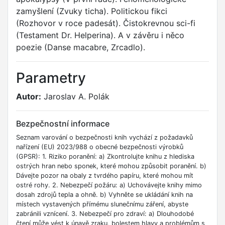
zamyšlení (Zvuky ticha). Politickou fikci
(Rozhovor v roce padesát). Čistokrevnou sci-fi
(Testament Dr. Helperina). A v závěru i něco
poezie (Danse macabre, Zrcadlo).
Parametry
Autor:
Jaroslav A. Polák
Bezpečnostní informace
Seznam varování o bezpečnosti knih vychází z požadavků
nařízení (EU) 2023/988 o obecné bezpečnosti výrobků
(GPSR): 1. Riziko poranění: a) Zkontrolujte knihu z hlediska
ostrých hran nebo sponek, které mohou způsobit poranění. b)
Dávejte pozor na obaly z tvrdého papíru, které mohou mít
ostré rohy. 2. Nebezpečí požáru: a) Uchovávejte knihy mimo
dosah zdrojů tepla a ohně. b) Vyhněte se ukládání knih na
místech vystavených přímému slunečnímu záření, abyste
zabránili vznícení. 3. Nebezpečí pro zdraví: a) Dlouhodobé
čtení může vést k únavě zraku, bolestem hlavy a problémům s