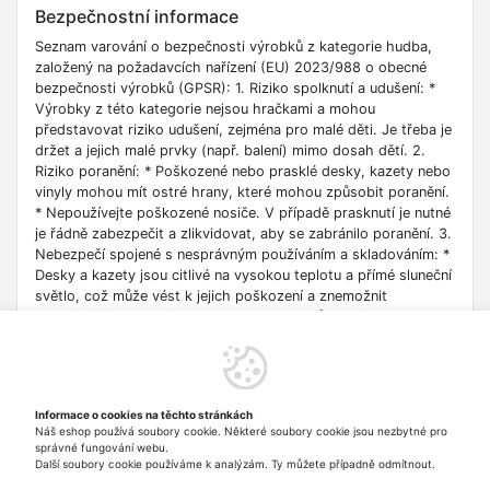
Bezpečnostní informace
Seznam varování o bezpečnosti výrobků z kategorie hudba,
založený na požadavcích nařízení (EU) 2023/988 o obecné
bezpečnosti výrobků (GPSR): 1. Riziko spolknutí a udušení: *
Výrobky z této kategorie nejsou hračkami a mohou
představovat riziko udušení, zejména pro malé děti. Je třeba je
držet a jejich malé prvky (např. balení) mimo dosah dětí. 2.
Riziko poranění: * Poškozené nebo prasklé desky, kazety nebo
vinyly mohou mít ostré hrany, které mohou způsobit poranění.
* Nepoužívejte poškozené nosiče. V případě prasknutí je nutné
je řádně zabezpečit a zlikvidovat, aby se zabránilo poranění. 3.
Nebezpečí spojené s nesprávným používáním a skladováním: *
Desky a kazety jsou citlivé na vysokou teplotu a přímé sluneční
světlo, což může vést k jejich poškození a znemožnit
přehrávání. * Uchovávejte nosiče v jejich původních obalech na
suchém a chladném místě, mimo dosah zdrojů tepla. * Vyhněte
se ohýbání nosičů, protože mohou prasknout, což může
způsobit zranění nebo poškození přehrávače. 4. Bezpečnost
při čištění: * Čistěte nosiče podle pokynů výrobce pomocí
Informace o cookies na těchto stránkách
měkkého, suchého hadříku. * Vyhněte se použití agresivních
Náš eshop používá soubory cookie. Některé soubory cookie jsou nezbytné pro
chemikálií nebo rozpouštědel, které mohou poškodit jejich
správné fungování webu.
povrch.
Další soubory cookie používáme k analýzám. Ty můžete případně odmítnout.