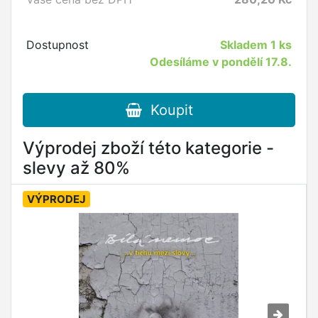
Dostupnost
Skladem
1 ks
Odesíláme v pondělí 17.8.
Koupit
Výprodej zboží této kategorie -
slevy až 80%
VÝPRODEJ