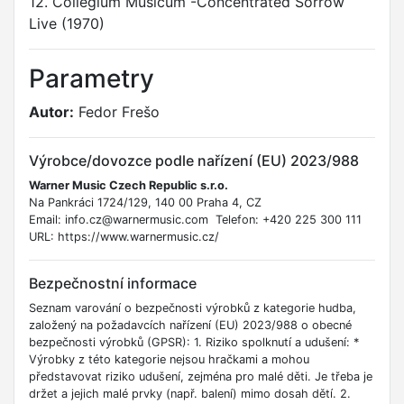
12. Collegium Musicum -Concentrated Sorrow
Live (1970)
Parametry
Autor:
Fedor Frešo
Výrobce/dovozce podle nařízení (EU) 2023/988
Warner Music Czech Republic s.r.o.
Na Pankráci 1724/129, 140 00 Praha 4, CZ
Email: info.cz@warnermusic.com Telefon: +420 225 300 111
URL: https://www.warnermusic.cz/
Bezpečnostní informace
Seznam varování o bezpečnosti výrobků z kategorie hudba,
založený na požadavcích nařízení (EU) 2023/988 o obecné
bezpečnosti výrobků (GPSR): 1. Riziko spolknutí a udušení: *
Výrobky z této kategorie nejsou hračkami a mohou
představovat riziko udušení, zejména pro malé děti. Je třeba je
držet a jejich malé prvky (např. balení) mimo dosah dětí. 2.