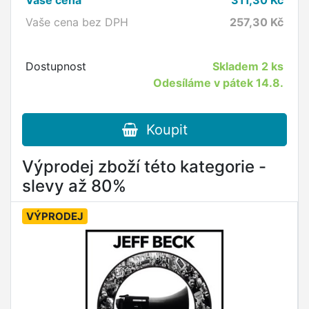
Vaše cena
311,30
Kč
Vaše cena bez DPH
257,30
Kč
Dostupnost
Skladem
2 ks
Odesíláme v pátek 14.8.
Koupit
Výprodej zboží této kategorie -
slevy až 80%
VÝPRODEJ