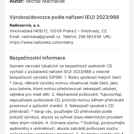
Autor:
Michal Macháček
Výrobce/dovozce podle nařízení (EU) 2023/988
Radioservis, a. s.
Vinohradská 1409/12, 120 00 Praha 2 – Vinohrady, CZ
Email: radioteka@grandit.cz Telefon: 296 363 939 URL:
https://www.radioteka.cz/kontakty
Bezpečnostní informace
Seznam varování týkajících se bezpečnosti audioknih CD
vychází z požadavků nařízení (EU) 2023/988 o obecné
bezpečnosti výrobků (GPSR): 1. Riziko spolknutí malých částí:
* Varuji, některé výrobky mohou obsahovat malé části, jako
jsou baterie, které mohou představovat nebezpečí udušení,
zejména pro malé děti. 2. Mechanické poškození: *Upozorňuji,
nepoužívejte poškozené CD, protože mohou během přehrávání
prasknout a způsobit zranění. 3. Nebezpečí spojená s CD
přehrávači: * Varuji vás, používejte CD přehrávače podle
pokynů výrobce, abyste se vyhnuli úrazu elektrickým proudem
nebo jiným rizikům. 4. Ochrana sluchu: * Dodržuji, poslouchejte
audioknihy s umírněností, abyste zabránili poškození sluchu