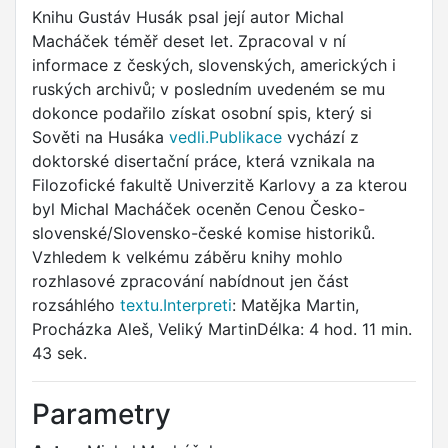
Knihu Gustáv Husák psal její autor Michal
Macháček téměř deset let. Zpracoval v ní
informace z českých, slovenských, amerických i
ruských archivů; v posledním uvedeném se mu
dokonce podařilo získat osobní spis, který si
Sověti na Husáka
vedli.Publikace
vychází z
doktorské disertační práce, která vznikala na
Filozofické fakultě Univerzitě Karlovy a za kterou
byl Michal Macháček oceněn Cenou Česko-
slovenské/Slovensko-české komise historiků.
Vzhledem k velkému záběru knihy mohlo
rozhlasové zpracování nabídnout jen část
rozsáhlého
textu.Interpreti
: Matějka Martin,
Procházka Aleš, Veliký MartinDélka: 4 hod. 11 min.
43 sek.
Parametry