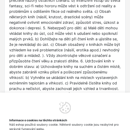
přečtěte názory ostatních čtenářů. b) Intenzivní vstup do světa
fantasy, sci-fi nebo hororu může vést k odtržení od reality a
problémům s odlišením fikce od reálného světa. c) Obsah
některých knih (násilí, krutost, drastické scény) může
negativně ovlivnit emocionální zdraví, způsobit stres, úzkost a
dokonce i depresi. 5. Nebezpečí pro děti: a) Malé děti mohou
vkládat knihy do úst, což může vést k udušení nebo spolknutí
malých prvků. b) Dohlížejte na děti při čtení knih a ujistěte se,
že je nevkládají do úst. c) Obsah obsažený v knihách může být
vzhledem ke své problematice (násilí, erotika apod.) nevhodný
pro děti a mládež. ). Vždy zkontrolujte věkové označení a
přizpůsobte čtení věku a zralosti dítěte. 6. Udržování knih v
dobrém stavu: a) Uchovávejte knihy na suchém a čistém místě,
abyste zabránili vzniku plísní a poškození způsobenému
vlhkostí. b) Vyhněte se ukládání knih na místech vystavených
extrémním teplotám a vlhkosti. c) Pravidelně čistěte knihy od
prachu a nečistot, abyste zachovali jejich vzhled a trvanlivost.
7. Zdroje informací: a) Ověřte si důvěryhodnost informací
obsažených v knize, zejména pokud je používáte pro
vzdělávací nebo profesní účely. b) Věnujte pozornost datu
vydání, protože znalosti v některých oblastech se rychle
deaktualizují. c) Při používání odkazů nebo internetových
Informace o cookies na těchto stránkách
zdrojů uvedených v knize buďte opatrní a dodržujte pravidla
Náš eshop používá soubory cookie. Některé soubory cookie jsou nezbytné pro
bezpečnosti na síti. 8. Autorská práva: a) Dodržujte autorská
správné fungování webu.