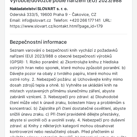
Výrobce/dovozce podle nařízení (EU) 2023/988
Nakladatelství SLOVART s. r. o.
Oderská 333/5, 19600 Praha 9 - Čakovice, CZ
Email: info@slovart.cz Telefon: +420 266 177 141 URL:
https://www.slovart.cz/kontakt.html?page_id=179
Bezpečnostní informace
Seznam varování o bezpečnosti knih vychází z požadavků
nařízení (EU) 2023/988 o obecné bezpečnosti výrobků
(GPSR): 1. Riziko poranění: a) Zkontrolujte knihu z hlediska
ostrých hran nebo sponek, které mohou způsobit poranění. b)
Dávejte pozor na obaly z tvrdého papíru, které mohou mít
ostré rohy. 2. Nebezpečí požáru: a) Uchovávejte knihy mimo
dosah zdrojů tepla a ohně. b) Vyhněte se ukládání knih na
místech vystavených přímému slunečnímu záření, abyste
zabránili vznícení. 3. Nebezpečí pro zdraví: a) Dlouhodobé
čtení může vést k únavě zraku, bolestem hlavy a problémům s
koncentrací. b) Zajistěte při čtení dostatečné osvětlení, abyste
snížili únavu zraku. c) Při čtení pravidelně dělejte přestávky,
abyste si uvolnili oči a uvolnili svaly. 4. Nebezpečí pro duševní
zdraví: a) Knihy z některých kategorií mohou obsahovat
kontroverzní nebo neslučitelný obsah. Před přečtením si