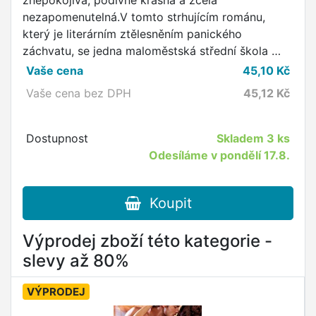
znepokojivá, podivně krásná a zcela
nezapomenutelná.V tomto strhujícím románu,
který je literárním ztělesněním panického
záchvatu, se jedna maloměstská střední škola …
Vaše cena
45,10
Kč
Vaše cena bez DPH
45,12
Kč
Dostupnost
Skladem
3 ks
Odesíláme v pondělí 17.8.
Koupit
Výprodej zboží této kategorie -
slevy až 80%
VÝPRODEJ