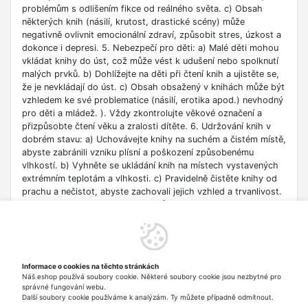
problémům s odlišením fikce od reálného světa. c) Obsah
některých knih (násilí, krutost, drastické scény) může
negativně ovlivnit emocionální zdraví, způsobit stres, úzkost a
dokonce i depresi. 5. Nebezpečí pro děti: a) Malé děti mohou
vkládat knihy do úst, což může vést k udušení nebo spolknutí
malých prvků. b) Dohlížejte na děti při čtení knih a ujistěte se,
že je nevkládají do úst. c) Obsah obsažený v knihách může být
vzhledem ke své problematice (násilí, erotika apod.) nevhodný
pro děti a mládež. ). Vždy zkontrolujte věkové označení a
přizpůsobte čtení věku a zralosti dítěte. 6. Udržování knih v
dobrém stavu: a) Uchovávejte knihy na suchém a čistém místě,
abyste zabránili vzniku plísní a poškození způsobenému
vlhkostí. b) Vyhněte se ukládání knih na místech vystavených
extrémním teplotám a vlhkosti. c) Pravidelně čistěte knihy od
prachu a nečistot, abyste zachovali jejich vzhled a trvanlivost.
7. Zdroje informací: a) Ověřte si důvěryhodnost informací
obsažených v knize, zejména pokud je používáte pro
vzdělávací nebo profesní účely. b) Věnujte pozornost datu
vydání, protože znalosti v některých oblastech se rychle
deaktualizují. c) Při používání odkazů nebo internetových
Informace o cookies na těchto stránkách
zdrojů uvedených v knize buďte opatrní a dodržujte pravidla
Náš eshop používá soubory cookie. Některé soubory cookie jsou nezbytné pro
bezpečnosti na síti. 8. Autorská práva: a) Dodržujte autorská
správné fungování webu.
práva obsahu zpřístupněného v knize.
Další soubory cookie používáme k analýzám. Ty můžete případně odmítnout.