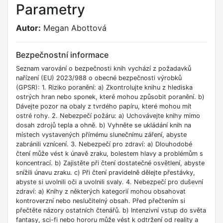
Parametry
Autor:
Megan Abottová
Bezpečnostní informace
Seznam varování o bezpečnosti knih vychází z požadavků
nařízení (EU) 2023/988 o obecné bezpečnosti výrobků
(GPSR): 1. Riziko poranění: a) Zkontrolujte knihu z hlediska
ostrých hran nebo sponek, které mohou způsobit poranění. b)
Dávejte pozor na obaly z tvrdého papíru, které mohou mít
ostré rohy. 2. Nebezpečí požáru: a) Uchovávejte knihy mimo
dosah zdrojů tepla a ohně. b) Vyhněte se ukládání knih na
místech vystavených přímému slunečnímu záření, abyste
zabránili vznícení. 3. Nebezpečí pro zdraví: a) Dlouhodobé
čtení může vést k únavě zraku, bolestem hlavy a problémům s
koncentrací. b) Zajistěte při čtení dostatečné osvětlení, abyste
snížili únavu zraku. c) Při čtení pravidelně dělejte přestávky,
abyste si uvolnili oči a uvolnili svaly. 4. Nebezpečí pro duševní
zdraví: a) Knihy z některých kategorií mohou obsahovat
kontroverzní nebo neslučitelný obsah. Před přečtením si
přečtěte názory ostatních čtenářů. b) Intenzivní vstup do světa
fantasy, sci-fi nebo hororu může vést k odtržení od reality a