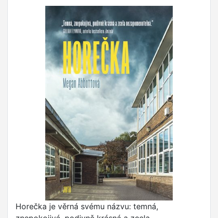
Horečka je věrná svému názvu: temná,