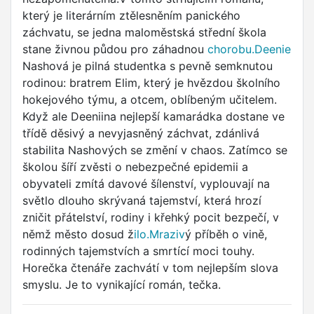
který je literárním ztělesněním panického
záchvatu, se jedna maloměstská střední škola
stane živnou půdou pro záhadnou
chorobu.Deenie
Nashová je pilná studentka s pevně semknutou
rodinou: bratrem Elim, který je hvězdou školního
hokejového týmu, a otcem, oblíbeným učitelem.
Když ale Deeniina nejlepší kamarádka dostane ve
třídě děsivý a nevyjasněný záchvat, zdánlivá
stabilita Nashových se změní v chaos. Zatímco se
školou šíří zvěsti o nebezpečné epidemii a
obyvateli zmítá davové šílenství, vyplouvají na
světlo dlouho skrývaná tajemství, která hrozí
zničit přátelství, rodiny i křehký pocit bezpečí, v
němž město dosud ž
ilo.Mraziv
ý příběh o vině,
rodinných tajemstvích a smrtící moci touhy.
Horečka čtenáře zachvátí v tom nejlepším slova
smyslu. Je to vynikající román, tečka.