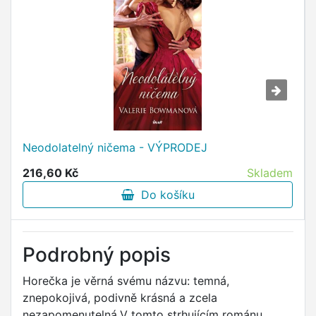
Neodolatelný ničema - VÝPRODEJ
216,60 Kč
Skladem
Do košíku
Podrobný popis
Horečka je věrná svému názvu: temná,
znepokojivá, podivně krásná a zcela
nezapomenutelná.V tomto strhujícím románu,