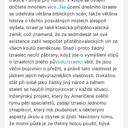
tradice i smysl pro humor. V knize se ovšem
dočtete mnohem ví
ce...Na
území dnešního Izraele
se odehrála většina biblických scén, takže většina
lidstva o těchto posvátných místech alespoň
slyšela. Izrael je také klasická přistěhovalecká
země, což znamená, že za sedmdesát let své
existence zažil nespočet přistěhovaleckých vln ze
všech koutů zeměkoule. Snad i proto žádný
Izraelec necítí zábrany, když jde o vymýšlení vtipů
o Izraelcích jiného pů
vodu.Izraelci
vědí, že jsou
věční bojovníci o přežití, a právě tato vlastnost je
jádrem jejich nejvýraznějších vlastností. Dokážou
stát při sobě jako žádný jiný národ a během
staletí se naučili improvizovat v každé situaci.
Inženýrský projekt, který by Američané svěřili
týmu pěti specialistů, zadají Izraelci jednomu
chlapíkovi, který má zkušenosti s některými
aspekty úkolu a zbytek si zjistí. Navzdory tomu,
že místní půda je ze třetiny holou pouští, bývá