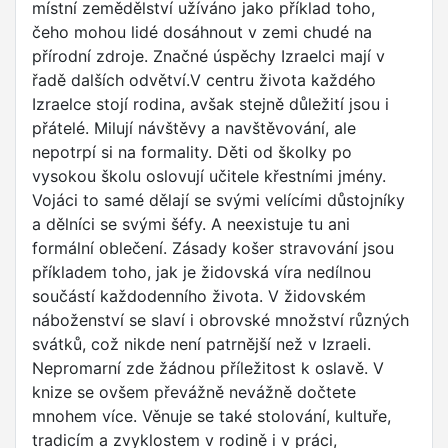
místní zemědělství užíváno jako příklad toho,
čeho mohou lidé dosáhnout v zemi chudé na
přírodní zdroje. Značné úspěchy Izraelci mají v
řadě dalších odvětví.V centru života každého
Izraelce stojí rodina, avšak stejně důležití jsou i
přátelé. Milují návštěvy a navštěvování, ale
nepotrpí si na formality. Děti od školky po
vysokou školu oslovují učitele křestními jmény.
Vojáci to samé dělají se svými velícími důstojníky
a dělníci se svými šéfy. A neexistuje tu ani
formální oblečení. Zásady košer stravování jsou
příkladem toho, jak je židovská víra nedílnou
součástí každodenního života. V židovském
náboženství se slaví i obrovské množství různých
svátků, což nikde není patrnější než v Izraeli.
Nepromarní zde žádnou příležitost k oslavě. V
knize se ovšem převážně nevážně dočtete
mnohem více. Věnuje se také stolování, kultuře,
tradicím a zvyklostem v rodině i v práci,