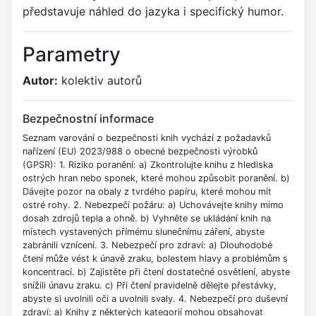
představuje náhled do jazyka i specifický humor.
Parametry
Autor:
kolektiv autorů
Bezpečnostní informace
Seznam varování o bezpečnosti knih vychází z požadavků
nařízení (EU) 2023/988 o obecné bezpečnosti výrobků
(GPSR): 1. Riziko poranění: a) Zkontrolujte knihu z hlediska
ostrých hran nebo sponek, které mohou způsobit poranění. b)
Dávejte pozor na obaly z tvrdého papíru, které mohou mít
ostré rohy. 2. Nebezpečí požáru: a) Uchovávejte knihy mimo
dosah zdrojů tepla a ohně. b) Vyhněte se ukládání knih na
místech vystavených přímému slunečnímu záření, abyste
zabránili vznícení. 3. Nebezpečí pro zdraví: a) Dlouhodobé
čtení může vést k únavě zraku, bolestem hlavy a problémům s
koncentrací. b) Zajistěte při čtení dostatečné osvětlení, abyste
snížili únavu zraku. c) Při čtení pravidelně dělejte přestávky,
abyste si uvolnili oči a uvolnili svaly. 4. Nebezpečí pro duševní
zdraví: a) Knihy z některých kategorií mohou obsahovat