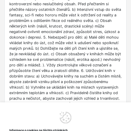
kontroverzní nebo neslučitelný obsah. Před přečtením si
přečtěte názory ostatních čtenářů. b) Intenzivní vstup do světa
fantasy, sci-fi nebo hororu může vést k odtržení od reality a
problémům s odlišením fikce od reálného světa. c) Obsah
některých knih (násilí, krutost, drastické scény) může
negativně ovlivnit emocionální zdraví, způsobit stres, úzkost a
dokonce i depresi. 5. Nebezpečí pro děti: a) Malé děti mohou
vkládat knihy do úst, což může vést k udušení nebo spolknutí
malých prvků. b) Dohlížejte na děti při čtení knih a ujistěte se,
že je nevkládají do úst. c) Obsah obsažený v knihách může být
vzhledem ke své problematice (násilí, erotika apod.) nevhodný
pro děti a mládež. ). Vždy zkontrolujte věkové označení a
přizpůsobte čtení věku a zralosti dítěte. 6. Udržování knih v
dobrém stavu: a) Uchovávejte knihy na suchém a čistém místě,
abyste zabránili vzniku plísní a poškození způsobenému
vlhkostí. b) Vyhněte se ukládání knih na místech vystavených
extrémním teplotám a vlhkosti. c) Pravidelně čistěte knihy od
prachu a nečistot, abyste zachovali jejich vzhled a trvanlivost.
7. Zdroje informací: a) Ověřte si důvěryhodnost informací
obsažených v knize, zejména pokud je používáte pro
vzdělávací nebo profesní účely. b) Věnujte pozornost datu
vydání, protože znalosti v některých oblastech se rychle
deaktualizují. c) Při používání odkazů nebo internetových
Informace o cookies na těchto stránkách