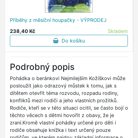
Příběhy z měsíční houpačky - VÝPRODEJ
238,40 Kč
Skladem
Do košíku
Podrobný popis
Pohádka o beránkovi Nejmilejším Kožíškovi může
posloužit jako odrazový můstek k tomu, jak s
dítětem otevřít téma rozvodu, rozpadu rodiny,
konfliktů mezi rodiči a jeho vlastních prožitků.
Rodiče, kteří se v této situaci ocitli, se často bojí o
těchto věcech s dětmi hovořit z obavy, že je
zraní.Kromě vlastní pohádky určené pro děti i
rodiče obsahuje knížka i text určený pouze
rodičům, ve kterém najdou základní informace o