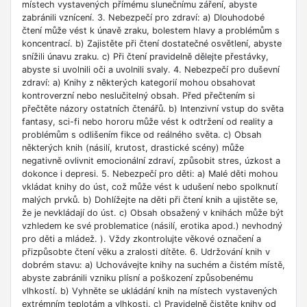
místech vystavených přímému slunečnímu záření, abyste
zabránili vznícení. 3. Nebezpečí pro zdraví: a) Dlouhodobé
čtení může vést k únavě zraku, bolestem hlavy a problémům s
koncentrací. b) Zajistěte při čtení dostatečné osvětlení, abyste
snížili únavu zraku. c) Při čtení pravidelně dělejte přestávky,
abyste si uvolnili oči a uvolnili svaly. 4. Nebezpečí pro duševní
zdraví: a) Knihy z některých kategorií mohou obsahovat
kontroverzní nebo neslučitelný obsah. Před přečtením si
přečtěte názory ostatních čtenářů. b) Intenzivní vstup do světa
fantasy, sci-fi nebo hororu může vést k odtržení od reality a
problémům s odlišením fikce od reálného světa. c) Obsah
některých knih (násilí, krutost, drastické scény) může
negativně ovlivnit emocionální zdraví, způsobit stres, úzkost a
dokonce i depresi. 5. Nebezpečí pro děti: a) Malé děti mohou
vkládat knihy do úst, což může vést k udušení nebo spolknutí
malých prvků. b) Dohlížejte na děti při čtení knih a ujistěte se,
že je nevkládají do úst. c) Obsah obsažený v knihách může být
vzhledem ke své problematice (násilí, erotika apod.) nevhodný
pro děti a mládež. ). Vždy zkontrolujte věkové označení a
přizpůsobte čtení věku a zralosti dítěte. 6. Udržování knih v
dobrém stavu: a) Uchovávejte knihy na suchém a čistém místě,
abyste zabránili vzniku plísní a poškození způsobenému
vlhkostí. b) Vyhněte se ukládání knih na místech vystavených
extrémním teplotám a vlhkosti. c) Pravidelně čistěte knihy od