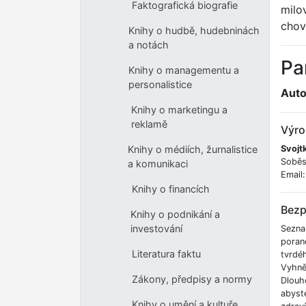
Faktografická biografie
milo
chov
Knihy o hudbě, hudebninách
a notách
Pa
Knihy o managementu a
personalistice
Auto
Knihy o marketingu a
reklamě
Výro
Svojtk
Knihy o médiích, žurnalistice
Soběs
a komunikaci
Email
Knihy o financích
Bezp
Knihy o podnikání a
investování
Sezna
poran
Literatura faktu
tvrdé
Vyhnět
Zákony, předpisy a normy
Dlouh
abyste
Knihy o umění a kultuře