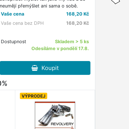
neumějí přemýšlet ani sama o sobě.
Vaše cena
168,20
Kč
Vaše cena bez DPH
168,20
Kč
Dostupnost
Skladem
> 5 ks
Odesíláme v pondělí 17.8.
Koupit
80%
VÝPRODEJ
VÝPRODEJ