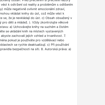
učitelný obsah. Před přečtením si přečtěte názory
e vést k odtržení od reality a problémům s odlišením
ny) může negativně ovlivnit emocionální zdraví,
i mohou vkládat knihy do úst, což může vést k
ěte se, že je nevkládají do úst. c) Obsah obsažený v
 pro děti a mládež. ). Vždy zkontrolujte věkové
m stavu: a) Uchovávejte knihy na suchém a čistém
něte se ukládání knih na místech vystavených
abyste zachovali jejich vzhled a trvanlivost. 7.
jména pokud je používáte pro vzdělávací nebo
blastech se rychle deaktualizují. c) Při používání
ravidla bezpečnosti na síti. 8. Autorská práva: a)