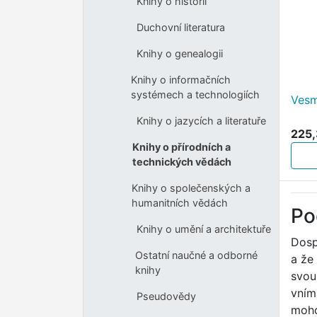
Knihy o historii
Duchovní literatura
Knihy o genealogii
Knihy o informačních
systémech a technologiích
Vesm
Knihy o jazycích a literatuře
225,
Knihy o přírodních a
technických vědách
Knihy o společenských a
humanitních vědách
Po
Knihy o umění a architektuře
Dosp
Ostatní naučné a odborné
a že
knihy
svou
vním
Pseudovědy
moho