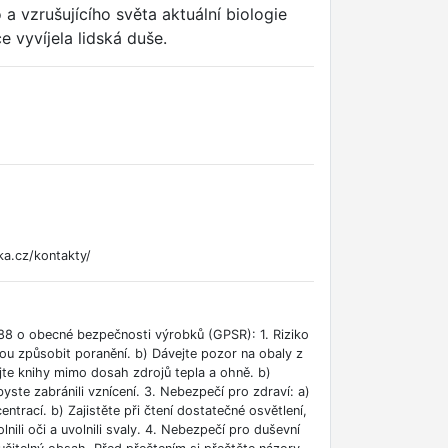
a vzrušujícího světa aktuální biologie
e vyvíjela lidská duše.
ka.cz/kontakty/
88 o obecné bezpečnosti výrobků (GPSR): 1. Riziko
ou způsobit poranění. b) Dávejte pozor na obaly z
jte knihy mimo dosah zdrojů tepla a ohně. b)
ste zabránili vznícení. 3. Nebezpečí pro zdraví: a)
rací. b) Zajistěte při čtení dostatečné osvětlení,
lnili oči a uvolnili svaly. 4. Nebezpečí pro duševní