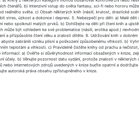
í: a) Knihy z některých kategorií mohou obsahovat kontroverzní nebo nesl
ích čtenářů. b) Intenzivní vstup do světa fantasy, sci-fi nebo hororu můž
od reálného světa. c) Obsah některých knih (násilí, krutost, drastické scé
bit stres, úzkost a dokonce i depresi. 5. Nebezpečí pro děti: a) Malé dět
í nebo spolknutí malých prvků. b) Dohlížejte na děti při čtení knih a ujist
ch může být vzhledem ke své problematice (násilí, erotika apod.) nevhodný
ní a přizpůsobte čtení věku a zralosti dítěte. 6. Udržování knih v dobré
, abyste zabránili vzniku plísní a poškození způsobenému vlhkostí. b) Vyh
ním teplotám a vlhkosti. c) Pravidelně čistěte knihy od prachu a nečistot, 
e informací: a) Ověřte si důvěryhodnost informací obsažených v knize, ze
ní účely. b) Věnujte pozornost datu vydání, protože znalosti v některých o
 nebo internetových zdrojů uvedených v knize buďte opatrní a dodržujte p
ujte autorská práva obsahu zpřístupněného v knize.