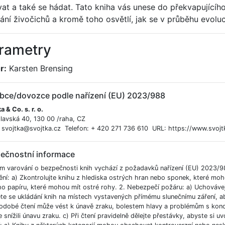
vat a také se hádat. Tato kniha vás unese do překvapujícího 
ání živočichů a kromě toho osvětlí, jak se v průběhu evoluc
rametry
r:
Karsten Brensing
bce/dovozce podle nařízení (EU) 2023/988
a & Co. s. r. o.
lavská 40, 130 00 /raha, CZ
: svojtka@svojtka.cz Telefon: + 420 271 736 610 URL: https://www.svojt
ečnostní informace
m varování o bezpečnosti knih vychází z požadavků nařízení (EU) 2023/9
ění: a) Zkontrolujte knihu z hlediska ostrých hran nebo sponek, které moh
ho papíru, které mohou mít ostré rohy. 2. Nebezpečí požáru: a) Uchováve
e se ukládání knih na místech vystavených přímému slunečnímu záření, aby
odobé čtení může vést k únavě zraku, bolestem hlavy a problémům s koncent
 snížili únavu zraku. c) Při čtení pravidelně dělejte přestávky, abyste si uvo