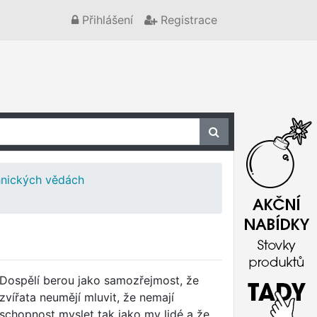
Přihlášení
Registrace
chnických vědách
Dospělí berou jako samozřejmost, že
zvířata neumějí mluvit, že nemají
schopnost myslet tak jako my lidé a že