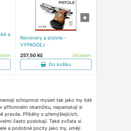
cké a
Plán Vaší duš
Revolvery a pistole -
plánujeme ži
VÝPRODEJ
narozením -
adem
257,50 Kč
Skladem
316,00 Kč
Do košíku
D
 nemají schopnost myslet tak jako my lidé
jí v přítomném okamžiku, nepamatují si
ě pravda. Příběhy o přemýšlejících,
 velmi často podobají. Také zvířata si
tele a podobné pocity jako my, umějí