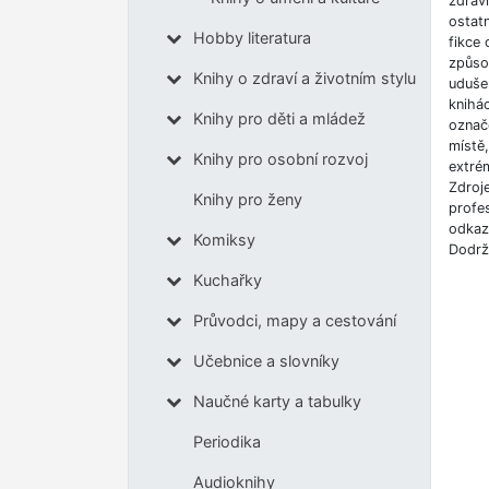
zdrav
ostatn
Hobby literatura
fikce 
způso
Knihy o zdraví a životním stylu
udušen
knihá
Knihy pro děti a mládež
označe
místě
Knihy pro osobní rozvoj
extrém
Zdroj
Knihy pro ženy
profes
odkazů
Komiksy
Dodrž
Kuchařky
Průvodci, mapy a cestování
Učebnice a slovníky
Naučné karty a tabulky
Periodika
Audioknihy