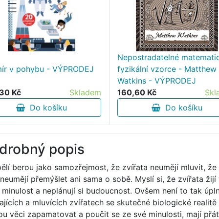
Nepostradatelné matemati
ír v pohybu - VÝPRODEJ
fyzikální vzorce - Matthew
Watkins - VÝPRODEJ
30 Kč
Skladem
160,60 Kč
Skl
Do košíku
Do košíku
drobný popis
ělí berou jako samozřejmost, že zvířata neumějí mluvit, že
 neumějí přemýšlet ani sama o sobě. Myslí si, že zvířata ži
 minulost a neplánují si budoucnost. Ovšem není to tak úpln
ajících a mluvících zvířatech se skutečné biologické realitě
u věci zapamatovat a poučit se ze své minulosti, mají přá