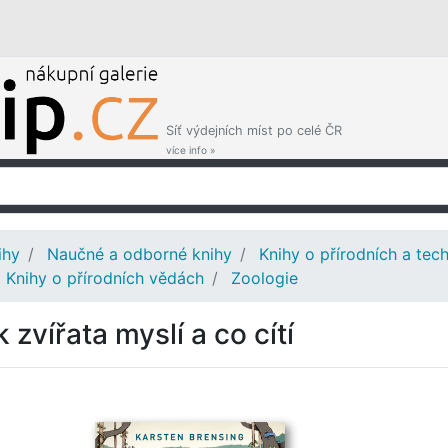
Síť výdejních míst po celé ČR
více info »
ihy
Naučné a odborné knihy
Knihy o přírodních a te
Knihy o přírodních vědách
Zoologie
 zvířata myslí a co cítí