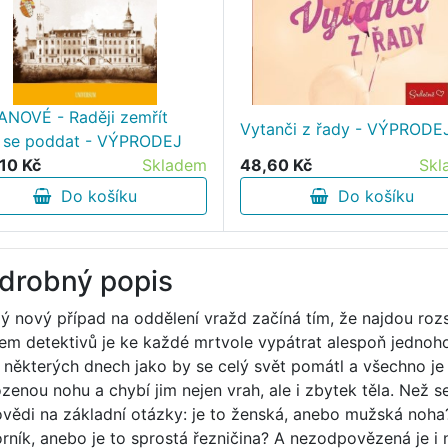
NOVÉ - Raději zemřít
Vytanči z řady - VÝPRODE
i se poddat - VÝPRODEJ
10 Kč
Skladem
48,60 Kč
Skl
Do košíku
Do košíku
drobný popis
ý nový případ na oddělení vražd začíná tím, že najdou roz
em detektivů je ke každé mrtvole vypátrat alespoň jednoho
v některých dnech jako by se celý svět pomátl a všechno j
zenou nohu a chybí jim nejen vrah, ale i zbytek těla. Než s
vědi na základní otázky: je to ženská, anebo mužská noha? O
rník, anebo je to sprostá řezničina? A nezodpovězená je i n