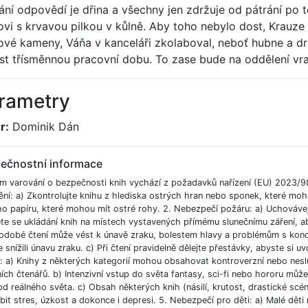
ání odpovědí je dřina a všechny jen zdržuje od pátrání po 
ovi s krvavou pilkou v kůlně. Aby toho nebylo dost, Krauz
vé kameny, Váňa v kanceláři zkolaboval, neboť hubne a drží 
st třísměnnou pracovní dobu. To zase bude na oddělení vra
rametry
r:
Dominik Dán
ečnostní informace
m varování o bezpečnosti knih vychází z požadavků nařízení (EU) 2023/9
ění: a) Zkontrolujte knihu z hlediska ostrých hran nebo sponek, které moh
ho papíru, které mohou mít ostré rohy. 2. Nebezpečí požáru: a) Uchováve
e se ukládání knih na místech vystavených přímému slunečnímu záření, aby
odobé čtení může vést k únavě zraku, bolestem hlavy a problémům s koncent
 snížili únavu zraku. c) Při čtení pravidelně dělejte přestávky, abyste si uvo
í: a) Knihy z některých kategorií mohou obsahovat kontroverzní nebo nesl
ích čtenářů. b) Intenzivní vstup do světa fantasy, sci-fi nebo hororu můž
od reálného světa. c) Obsah některých knih (násilí, krutost, drastické scé
bit stres, úzkost a dokonce i depresi. 5. Nebezpečí pro děti: a) Malé dět