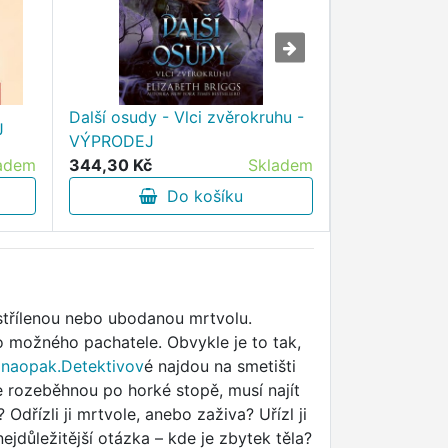
Další osudy - Vlci zvěrokruhu -
J
Soudcův sez
VÝPRODEJ
adem
344,30 Kč
Skladem
275,30 Kč
Do košíku
D
střílenou nebo ubodanou mrtvolu.
 možného pachatele. Obvykle je to tak,
e
naopak.Detektivov
é najdou na smetišti
e rozeběhnou po horké stopě, musí najít
dřízli ji mrtvole, anebo zaživa? Uřízl ji
ejdůležitější otázka – kde je zbytek těla?