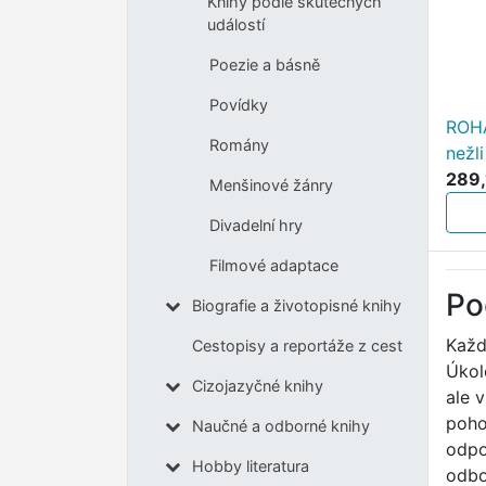
Knihy podle skutečných
událostí
Poezie a básně
Povídky
ROHA
Romány
nežl
289,
Menšinové žánry
Divadelní hry
Filmové adaptace
Po
Biografie a životopisné knihy
Každ
Cestopisy a reportáže z cest
Úkol
Cizojazyčné knihy
ale 
poho
Naučné a odborné knihy
odpo
Hobby literatura
odbo