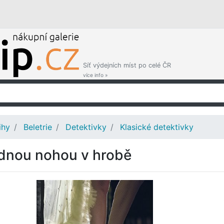
Síť výdejních míst po celé ČR
více info »
ihy
Beletrie
Detektivky
Klasické detektivky
dnou nohou v hrobě