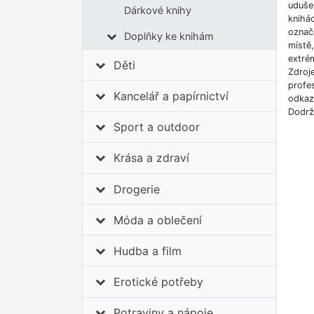
udušen
Dárkové knihy
knihá
označe
Doplňky ke knihám
místě
extrém
Děti
Zdroj
profes
Kancelář a papírnictví
odkazů
Dodrž
Sport a outdoor
Krása a zdraví
Drogerie
Móda a oblečení
Hudba a film
Erotické potřeby
Potraviny a nápoje