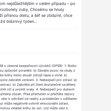
tom nejdůležitějším v celém případu – po
e rozbolely zuby, Chosému se hnuly
přísnou dietu, a šéf se zbláznil, chce
žd bláznivý týden...
88 o obecné bezpečnosti výrobků (GPSR): 1. Riziko
ou způsobit poranění. b) Dávejte pozor na obaly z
jte knihy mimo dosah zdrojů tepla a ohně. b)
ste zabránili vznícení. 3. Nebezpečí pro zdraví: a)
rací. b) Zajistěte při čtení dostatečné osvětlení,
lnili oči a uvolnili svaly. 4. Nebezpečí pro duševní
učitelný obsah. Před přečtením si přečtěte názory
e vést k odtržení od reality a problémům s odlišením
ny) může negativně ovlivnit emocionální zdraví,
i mohou vkládat knihy do úst, což může vést k