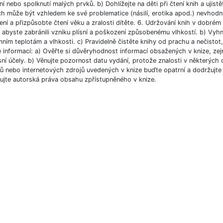
í nebo spolknutí malých prvků. b) Dohlížejte na děti při čtení knih a ujist
ch může být vzhledem ke své problematice (násilí, erotika apod.) nevhodný
ní a přizpůsobte čtení věku a zralosti dítěte. 6. Udržování knih v dobré
, abyste zabránili vzniku plísní a poškození způsobenému vlhkostí. b) Vyh
ním teplotám a vlhkosti. c) Pravidelně čistěte knihy od prachu a nečistot, 
e informací: a) Ověřte si důvěryhodnost informací obsažených v knize, ze
ní účely. b) Věnujte pozornost datu vydání, protože znalosti v některých o
 nebo internetových zdrojů uvedených v knize buďte opatrní a dodržujte p
ujte autorská práva obsahu zpřístupněného v knize.