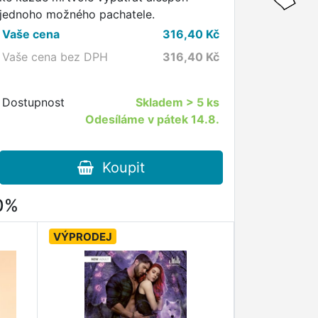
jednoho možného pachatele.
Vaše cena
316,40
Kč
Vaše cena bez DPH
316,40
Kč
Dostupnost
Skladem
> 5 ks
Odesíláme v pátek 14.8.
Koupit
80%
VÝPRODEJ
VÝPRODEJ