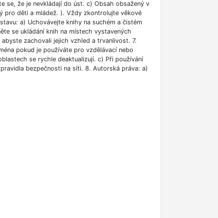
ěte se, že je nevkládají do úst. c) Obsah obsažený v
 pro děti a mládež. ). Vždy zkontrolujte věkové
m stavu: a) Uchovávejte knihy na suchém a čistém
něte se ukládání knih na místech vystavených
abyste zachovali jejich vzhled a trvanlivost. 7.
jména pokud je používáte pro vzdělávací nebo
blastech se rychle deaktualizují. c) Při používání
ravidla bezpečnosti na síti. 8. Autorská práva: a)