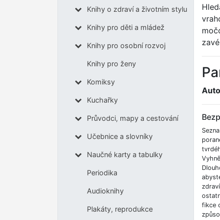
Hled
Knihy o zdraví a životním stylu
vrah
Knihy pro děti a mládež
močo
zavé
Knihy pro osobní rozvoj
Knihy pro ženy
Pa
Komiksy
Auto
Kuchařky
Bezp
Průvodci, mapy a cestování
Sezna
Učebnice a slovníky
poran
tvrdé
Naučné karty a tabulky
Vyhnět
Dlouh
Periodika
abyste
zdrav
Audioknihy
ostatn
fikce 
Plakáty, reprodukce
způso