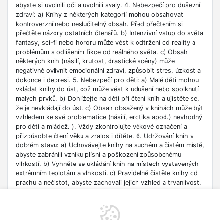
abyste si uvolnili oči a uvolnili svaly. 4. Nebezpečí pro duševní
zdraví: a) Knihy z některých kategorií mohou obsahovat
kontroverzní nebo neslučitelný obsah. Před přečtením si
přečtěte názory ostatních čtenářů. b) Intenzivní vstup do světa
fantasy, sci-fi nebo hororu může vést k odtržení od reality a
problémům s odlišením fikce od reálného světa. c) Obsah
některých knih (násilí, krutost, drastické scény) může
negativně ovlivnit emocionální zdraví, způsobit stres, úzkost a
dokonce i depresi. 5. Nebezpečí pro děti: a) Malé děti mohou
vkládat knihy do úst, což může vést k udušení nebo spolknutí
malých prvků. b) Dohlížejte na děti při čtení knih a ujistěte se,
že je nevkládají do úst. c) Obsah obsažený v knihách může být
vzhledem ke své problematice (násilí, erotika apod.) nevhodný
pro děti a mládež. ). Vždy zkontrolujte věkové označení a
přizpůsobte čtení věku a zralosti dítěte. 6. Udržování knih v
dobrém stavu: a) Uchovávejte knihy na suchém a čistém místě,
abyste zabránili vzniku plísní a poškození způsobenému
vlhkostí. b) Vyhněte se ukládání knih na místech vystavených
extrémním teplotám a vlhkosti. c) Pravidelně čistěte knihy od
prachu a nečistot, abyste zachovali jejich vzhled a trvanlivost.
7. Zdroje informací: a) Ověřte si důvěryhodnost informací
obsažených v knize, zejména pokud je používáte pro
vzdělávací nebo profesní účely. b) Věnujte pozornost datu
vydání, protože znalosti v některých oblastech se rychle