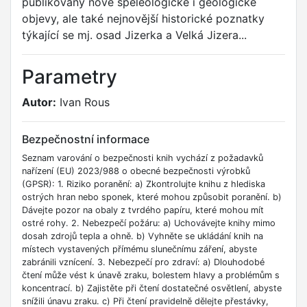
publikovány nové speleologické i geologické
objevy, ale také nejnovější historické poznatky
týkající se mj. osad Jizerka a Velká Jizera...
Parametry
Autor:
Ivan Rous
Bezpečnostní informace
Seznam varování o bezpečnosti knih vychází z požadavků
nařízení (EU) 2023/988 o obecné bezpečnosti výrobků
(GPSR): 1. Riziko poranění: a) Zkontrolujte knihu z hlediska
ostrých hran nebo sponek, které mohou způsobit poranění. b)
Dávejte pozor na obaly z tvrdého papíru, které mohou mít
ostré rohy. 2. Nebezpečí požáru: a) Uchovávejte knihy mimo
dosah zdrojů tepla a ohně. b) Vyhněte se ukládání knih na
místech vystavených přímému slunečnímu záření, abyste
zabránili vznícení. 3. Nebezpečí pro zdraví: a) Dlouhodobé
čtení může vést k únavě zraku, bolestem hlavy a problémům s
koncentrací. b) Zajistěte při čtení dostatečné osvětlení, abyste
snížili únavu zraku. c) Při čtení pravidelně dělejte přestávky,