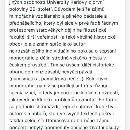
jiných osobností Univerzity Karlovy z první
poloviny 20. století. Důvodem je šíře zájmů
mimořádně vzdělaného a pilného badatele a
přednášejícího, který byl sice v prvé řadě řádným
profesorem starověkých dějin na filozofické
fakultě, širší veřejnosti (a také většině historické
obce) je ale znám spíše jako autor
nejrozsáhlejšího individuálního pokusu o sepsání
monografie z dějin středně velkého města v
českém prostředí. Tím se ovšem dílčí historické
obory, do nichž zasáhl, nevyčerpávají
(numismatika, památková péče…). Kolektivní
monografie, na níž se podílejí autoři s různou
specializací, je tedy jednou z nejlepších možností,
jak uvedené klubko problémů rozmotat. Editorce
se podařilo shromáždit reprezentativní kolektiv
autorek a autorů, kteří ve svých textech pokryli
takřka celou šíři Dobiášova odborného zájmu,
přičemž nebyly opomenuty ani jeho životní osudy