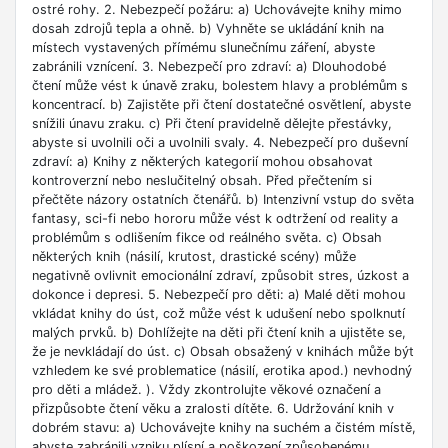
ostré rohy. 2. Nebezpečí požáru: a) Uchovávejte knihy mimo
dosah zdrojů tepla a ohně. b) Vyhněte se ukládání knih na
místech vystavených přímému slunečnímu záření, abyste
zabránili vznícení. 3. Nebezpečí pro zdraví: a) Dlouhodobé
čtení může vést k únavě zraku, bolestem hlavy a problémům s
koncentrací. b) Zajistěte při čtení dostatečné osvětlení, abyste
snížili únavu zraku. c) Při čtení pravidelně dělejte přestávky,
abyste si uvolnili oči a uvolnili svaly. 4. Nebezpečí pro duševní
zdraví: a) Knihy z některých kategorií mohou obsahovat
kontroverzní nebo neslučitelný obsah. Před přečtením si
přečtěte názory ostatních čtenářů. b) Intenzivní vstup do světa
fantasy, sci-fi nebo hororu může vést k odtržení od reality a
problémům s odlišením fikce od reálného světa. c) Obsah
některých knih (násilí, krutost, drastické scény) může
negativně ovlivnit emocionální zdraví, způsobit stres, úzkost a
dokonce i depresi. 5. Nebezpečí pro děti: a) Malé děti mohou
vkládat knihy do úst, což může vést k udušení nebo spolknutí
malých prvků. b) Dohlížejte na děti při čtení knih a ujistěte se,
že je nevkládají do úst. c) Obsah obsažený v knihách může být
vzhledem ke své problematice (násilí, erotika apod.) nevhodný
pro děti a mládež. ). Vždy zkontrolujte věkové označení a
přizpůsobte čtení věku a zralosti dítěte. 6. Udržování knih v
dobrém stavu: a) Uchovávejte knihy na suchém a čistém místě,
abyste zabránili vzniku plísní a poškození způsobenému