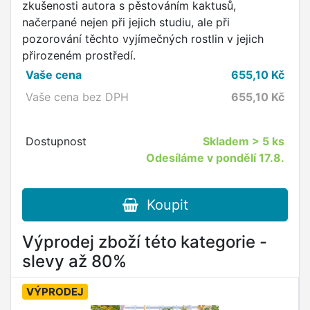
zkušenosti autora s pěstováním kaktusů,
načerpané nejen při jejich studiu, ale při
pozorování těchto vyjímečných rostlin v jejich
přirozeném prostředí.
Vaše cena
655,10
Kč
Vaše cena bez DPH
655,10
Kč
Dostupnost
Skladem
> 5 ks
Odesíláme v pondělí 17.8.
Koupit
Výprodej zboží této kategorie -
slevy až 80%
VÝPRODEJ