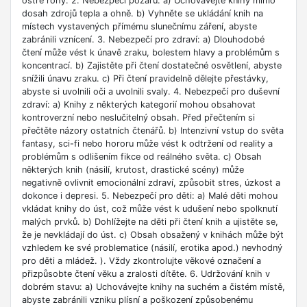
ostré rohy. 2. Nebezpečí požáru: a) Uchovávejte knihy mimo
dosah zdrojů tepla a ohně. b) Vyhněte se ukládání knih na
místech vystavených přímému slunečnímu záření, abyste
zabránili vznícení. 3. Nebezpečí pro zdraví: a) Dlouhodobé
čtení může vést k únavě zraku, bolestem hlavy a problémům s
koncentrací. b) Zajistěte při čtení dostatečné osvětlení, abyste
snížili únavu zraku. c) Při čtení pravidelně dělejte přestávky,
abyste si uvolnili oči a uvolnili svaly. 4. Nebezpečí pro duševní
zdraví: a) Knihy z některých kategorií mohou obsahovat
kontroverzní nebo neslučitelný obsah. Před přečtením si
přečtěte názory ostatních čtenářů. b) Intenzivní vstup do světa
fantasy, sci-fi nebo hororu může vést k odtržení od reality a
problémům s odlišením fikce od reálného světa. c) Obsah
některých knih (násilí, krutost, drastické scény) může
negativně ovlivnit emocionální zdraví, způsobit stres, úzkost a
dokonce i depresi. 5. Nebezpečí pro děti: a) Malé děti mohou
vkládat knihy do úst, což může vést k udušení nebo spolknutí
malých prvků. b) Dohlížejte na děti při čtení knih a ujistěte se,
že je nevkládají do úst. c) Obsah obsažený v knihách může být
vzhledem ke své problematice (násilí, erotika apod.) nevhodný
pro děti a mládež. ). Vždy zkontrolujte věkové označení a
přizpůsobte čtení věku a zralosti dítěte. 6. Udržování knih v
dobrém stavu: a) Uchovávejte knihy na suchém a čistém místě,
abyste zabránili vzniku plísní a poškození způsobenému