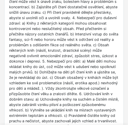
čtení může vést k únavě zraku, bolestem hlavy a problémům s
koncentrací. b) Zajistěte při čtení dostatečné osvětlení, abyste
snížili únavu zraku. c) Při čtení pravidelně dělejte přestávky,
abyste si uvolnili oči a uvolnili svaly. 4. Nebezpečí pro duševní
zdraví: a) Knihy z některých kategorií mohou obsahovat
kontroverzní nebo neslučitelný obsah. Před přečtením si
přečtěte názory ostatních čtenářů. b) Intenzivní vstup do světa
fantasy, sci-fi nebo hororu může vést k odtržení od reality a
problémům s odlišením fikce od reálného světa. c) Obsah
některých knih (násilí, krutost, drastické scény) může
negativně ovlivnit emocionální zdraví, způsobit stres, úzkost a
dokonce i depresi. 5. Nebezpečí pro děti: a) Malé děti mohou
vkládat knihy do úst, což může vést k udušení nebo spolknutí
malých prvků. b) Dohlížejte na děti při čtení knih a ujistěte se,
že je nevkládají do úst. c) Obsah obsažený v knihách může být
vzhledem ke své problematice (násilí, erotika apod.) nevhodný
pro děti a mládež. ). Vždy zkontrolujte věkové označení a
přizpůsobte čtení věku a zralosti dítěte. 6. Udržování knih v
dobrém stavu: a) Uchovávejte knihy na suchém a čistém místě,
abyste zabránili vzniku plísní a poškození způsobenému
vlhkostí. b) Vyhněte se ukládání knih na místech vystavených
extrémním teplotám a vlhkosti. c) Pravidelně čistěte knihy od
prachu a nečistot, abyste zachovali jejich vzhled a trvanlivost.
7. Zdroje informací: a) Ověřte si důvěryhodnost informací