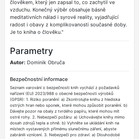
člověkem, který jen zapsal to, co zachytil ve
vzduchu. Konečný výběr obsahuje básně
meditativních nálad i syrové reality, vyjadřující
radost i obavy z komplikovanosti současné doby.
Je to kniha o člověku."
Parametry
Autor:
Dominik Obruča
Bezpečnostní informace
Seznam varování o bezpečnosti knih vychází z požadavků
nařízení (EU) 2023/988 o obecné bezpečnosti výrobků
(GPSR): 1. Riziko poranění: a) Zkontrolujte knihu z hlediska
ostrých hran nebo sponek, které mohou způsobit poranění. b)
Dávejte pozor na obaly z tvrdého papíru, které mohou mít
ostré rohy. 2. Nebezpečí požáru: a) Uchovávejte knihy mimo
dosah zdrojů tepla a ohně. b) Vyhněte se ukládání knih na
místech vystavených přímému slunečnímu záření, abyste
zabránili vznícení. 3. Nebezpečí pro zdraví: a) Dlouhodobé