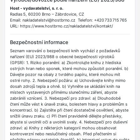
Host - vydavatelství, s. r. o.
Radlas 5, 60200 Brno – Zábrdovice, CZ
Email: nakladatelstvi@hostbrno.cz Telefon: +420 733 715 765
URL: https://www.hostbrno.cz/nakladatelstvi/kontakt/
Bezpečnostní informace
Seznam varování o bezpečnosti knih vychází z požadavků
nařízení (EU) 2023/988 o obecné bezpečnosti výrobků
(GPSR): 1. Riziko poranění: a) Zkontrolujte knihu z hlediska
ostrých hran nebo sponek, které mohou způsobit poranění. b)
Dávejte pozor na obaly z tvrdého papíru, které mohou mít
ostré rohy. 2. Nebezpečí požáru: a) Uchovávejte knihy mimo
dosah zdrojů tepla a ohně. b) Vyhněte se ukládání knih na
místech vystavených přímému slunečnímu záření, abyste
zabránili vznícení. 3. Nebezpečí pro zdraví: a) Dlouhodobé
čtení může vést k únavě zraku, bolestem hlavy a problémům s
koncentrací. b) Zajistěte při čtení dostatečné osvětlení, abyste
snížili únavu zraku. c) Při čtení pravidelně dělejte přestávky,
abyste si uvolnili oči a uvolnili svaly. 4. Nebezpečí pro duševní
zdraví: a) Knihy z některých kategorií mohou obsahovat
kontroverzní nebo neslučitelný obsah. Před přečtením si
přečtěte názory ostatních čtenářů. b) Intenzivní vstup do světa