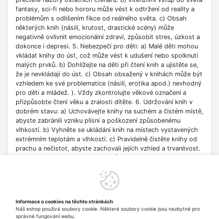
fantasy, sci-fi nebo hororu může vést k odtržení od reality a
problémům s odlišením fikce od reálného světa. c) Obsah
některých knih (násilí, krutost, drastické scény) může
negativně ovlivnit emocionální zdraví, způsobit stres, úzkost a
dokonce i depresi. 5. Nebezpečí pro děti: a) Malé děti mohou
vkládat knihy do úst, což může vést k udušení nebo spolknutí
malých prvků. b) Dohlížejte na děti při čtení knih a ujistěte se,
že je nevkládají do úst. c) Obsah obsažený v knihách může být
vzhledem ke své problematice (násilí, erotika apod.) nevhodný
pro děti a mládež. ). Vždy zkontrolujte věkové označení a
přizpůsobte čtení věku a zralosti dítěte. 6. Udržování knih v
dobrém stavu: a) Uchovávejte knihy na suchém a čistém místě,
abyste zabránili vzniku plísní a poškození způsobenému
vlhkostí. b) Vyhněte se ukládání knih na místech vystavených
extrémním teplotám a vlhkosti. c) Pravidelně čistěte knihy od
prachu a nečistot, abyste zachovali jejich vzhled a trvanlivost.
7. Zdroje informací: a) Ověřte si důvěryhodnost informací
obsažených v knize, zejména pokud je používáte pro
vzdělávací nebo profesní účely. b) Věnujte pozornost datu
vydání, protože znalosti v některých oblastech se rychle
deaktualizují. c) Při používání odkazů nebo internetových
Informace o cookies na těchto stránkách
zdrojů uvedených v knize buďte opatrní a dodržujte pravidla
Náš eshop používá soubory cookie. Některé soubory cookie jsou nezbytné pro
bezpečnosti na síti. 8. Autorská práva: a) Dodržujte autorská
správné fungování webu.