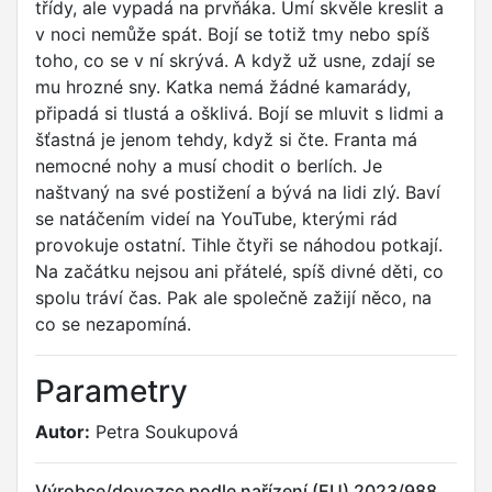
třídy, ale vypadá na prvňáka. Umí skvěle kreslit a
v noci nemůže spát. Bojí se totiž tmy nebo spíš
toho, co se v ní skrývá. A když už usne, zdají se
mu hrozné sny. Katka nemá žádné kamarády,
připadá si tlustá a ošklivá. Bojí se mluvit s lidmi a
šťastná je jenom tehdy, když si čte. Franta má
nemocné nohy a musí chodit o berlích. Je
naštvaný na své postižení a bývá na lidi zlý. Baví
se natáčením videí na YouTube, kterými rád
provokuje ostatní. Tihle čtyři se náhodou potkají.
Na začátku nejsou ani přátelé, spíš divné děti, co
spolu tráví čas. Pak ale společně zažijí něco, na
co se nezapomíná.
Parametry
Autor:
Petra Soukupová
Výrobce/dovozce podle nařízení (EU) 2023/988