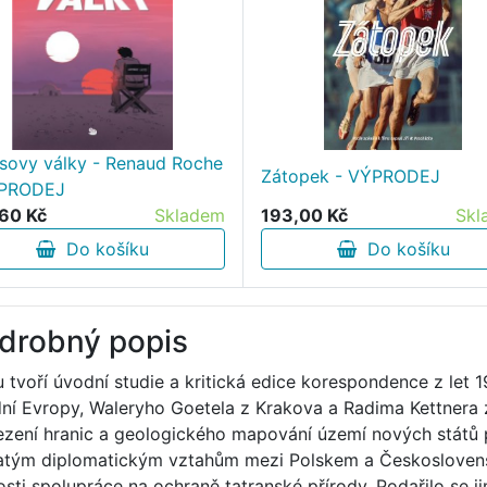
sovy války - Renaud Roche
Zátopek - VÝPRODEJ
ÝPRODEJ
60 Kč
Skladem
193,00 Kč
Skl
Do košíku
Do košíku
drobný popis
u tvoří úvodní studie a kritická edice korespondence z l
dní Evropy, Waleryho Goetela z Krakova a Radima Kettnera
zení hranic a geologického mapování území nových států 
atým diplomatickým vztahům mezi Polskem a Československ
osti spolupráce na ochraně tatranské přírody. Podařilo se 