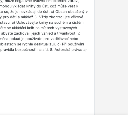
ny) může negativně ovlivnit emocionální zdraví,
i mohou vkládat knihy do úst, což může vést k
ěte se, že je nevkládají do úst. c) Obsah obsažený v
 pro děti a mládež. ). Vždy zkontrolujte věkové
m stavu: a) Uchovávejte knihy na suchém a čistém
něte se ukládání knih na místech vystavených
abyste zachovali jejich vzhled a trvanlivost. 7.
jména pokud je používáte pro vzdělávací nebo
blastech se rychle deaktualizují. c) Při používání
ravidla bezpečnosti na síti. 8. Autorská práva: a)