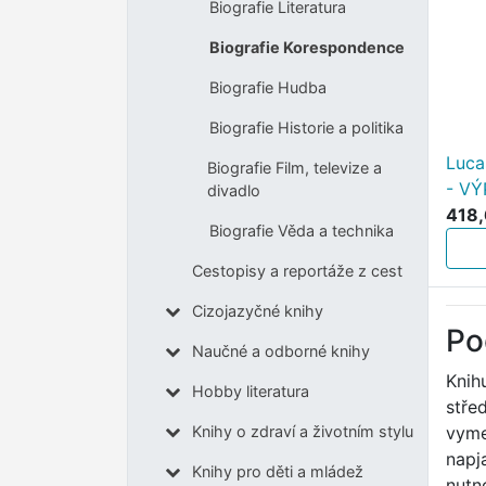
Biografie Literatura
Biografie Korespondence
Biografie Hudba
Biografie Historie a politika
Luca
Biografie Film, televize a
- V
divadlo
418,
Biografie Věda a technika
Cestopisy a reportáže z cest
Cizojazyčné knihy
Po
Naučné a odborné knihy
Knih
Hobby literatura
stře
vyme
Knihy o zdraví a životním stylu
napj
Knihy pro děti a mládež
nutn