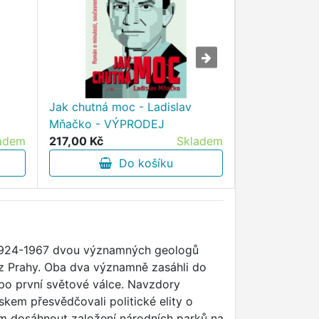
Jak chutná moc - Ladislav
Náhradník - P
Mňačko - VÝPRODEJ
VÝPRODEJ
adem
217,00 Kč
Skladem
279,30 Kč
Do košíku
D
et 1924-1967 dvou významných geologů
 z Prahy. Oba dva významně zasáhli do
po první světové válce. Navzdory
em přesvědčovali politické elity o
jim dosáhnout založení národních parků na