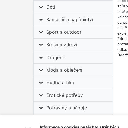
fikce 
způso
Děti
udušen
knihá
Kancelář a papírnictví
označe
místě
Sport a outdoor
extrém
Zdroj
Krása a zdraví
profes
odkazů
Dodrž
Drogerie
Móda a oblečení
Hudba a film
Erotické potřeby
Potraviny a nápoje
Auto-moto
Informace o cookies na těchto stránkách