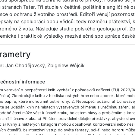
stranách Tater. Tři studie v češtině, polštině a angličtině os
mce o ochranu životního prostředí. Editoři věnují pozornos
psaly na spolupráci obou vědců: tedy rozměru přátelství, k
romého života. Následuje studie polského geologa prof. Zb
emické i praktické výsledky meziválečné spolupráce české
rametry
r:
Jan Chodějovský, Zbigniew Wójcik
ečnostní informace
m varování o bezpečnosti knih vychází z požadavků nařízení (EU) 2023/9
ění: a) Zkontrolujte knihu z hlediska ostrých hran nebo sponek, které moh
ho papíru, které mohou mít ostré rohy. 2. Nebezpečí požáru: a) Uchováve
e se ukládání knih na místech vystavených přímému slunečnímu záření, aby
odobé čtení může vést k únavě zraku, bolestem hlavy a problémům s koncent
 snížili únavu zraku. c) Při čtení pravidelně dělejte přestávky, abyste si uvo
í: a) Knihy z některých kategorií mohou obsahovat kontroverzní nebo nesl
ích čtenářů. b) Intenzivní vstup do světa fantasy, sci-fi nebo hororu můž