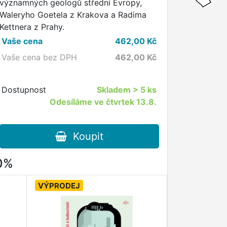
významných geologů střední Evropy,
Waleryho Goetela z Krakova a Radima
Kettnera z Prahy.
Vaše cena
462,00
Kč
Vaše cena bez DPH
462,00
Kč
Dostupnost
Skladem
> 5 ks
Odesíláme ve čtvrtek 13.8.
Koupit
80%
VÝPRODEJ
VÝPRODEJ