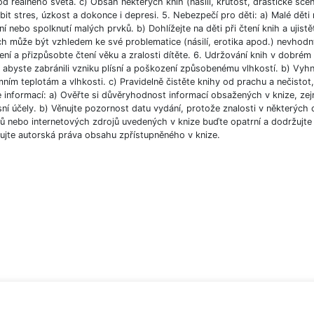
od reálného světa. c) Obsah některých knih (násilí, krutost, drastické scé
bit stres, úzkost a dokonce i depresi. 5. Nebezpečí pro děti: a) Malé dět
í nebo spolknutí malých prvků. b) Dohlížejte na děti při čtení knih a ujist
ch může být vzhledem ke své problematice (násilí, erotika apod.) nevhodný
ní a přizpůsobte čtení věku a zralosti dítěte. 6. Udržování knih v dobré
, abyste zabránili vzniku plísní a poškození způsobenému vlhkostí. b) Vyh
ním teplotám a vlhkosti. c) Pravidelně čistěte knihy od prachu a nečistot, 
e informací: a) Ověřte si důvěryhodnost informací obsažených v knize, ze
ní účely. b) Věnujte pozornost datu vydání, protože znalosti v některých o
 nebo internetových zdrojů uvedených v knize buďte opatrní a dodržujte p
ujte autorská práva obsahu zpřístupněného v knize.