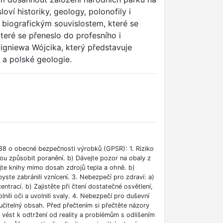
loví historiky, geology, polonofily i
t biografickým souvislostem, které se
teré se přeneslo do profesního i
igniewa Wójcika, který představuje
 a polské geologie.
88 o obecné bezpečnosti výrobků (GPSR): 1. Riziko
ou způsobit poranění. b) Dávejte pozor na obaly z
jte knihy mimo dosah zdrojů tepla a ohně. b)
ste zabránili vznícení. 3. Nebezpečí pro zdraví: a)
rací. b) Zajistěte při čtení dostatečné osvětlení,
lnili oči a uvolnili svaly. 4. Nebezpečí pro duševní
učitelný obsah. Před přečtením si přečtěte názory
e vést k odtržení od reality a problémům s odlišením