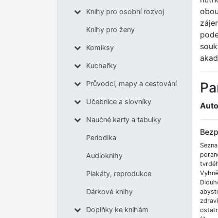
obou 
Knihy pro osobní rozvoj
záje
Knihy pro ženy
pode
souk
Komiksy
akad
Kuchařky
Pa
Průvodci, mapy a cestování
Učebnice a slovníky
Auto
Naučné karty a tabulky
Bezp
Periodika
Sezna
poran
Audioknihy
tvrdé
Vyhnět
Plakáty, reprodukce
Dlouh
Dárkové knihy
abyste
zdrav
Doplňky ke knihám
ostatn