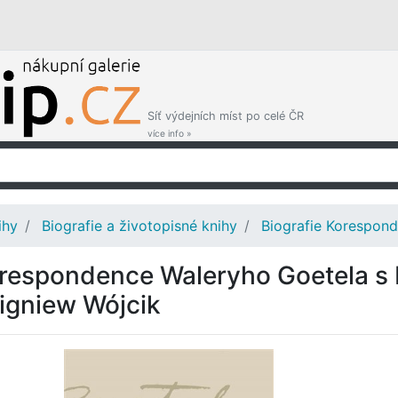
Síť výdejních míst po celé ČR
více info »
ihy
Biografie a životopisné knihy
Biografie Korespon
respondence Waleryho Goetela s
igniew Wójcik