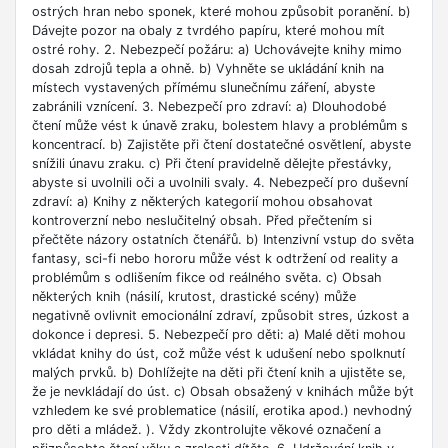
ostrých hran nebo sponek, které mohou způsobit poranění. b)
Dávejte pozor na obaly z tvrdého papíru, které mohou mít
ostré rohy. 2. Nebezpečí požáru: a) Uchovávejte knihy mimo
dosah zdrojů tepla a ohně. b) Vyhněte se ukládání knih na
místech vystavených přímému slunečnímu záření, abyste
zabránili vznícení. 3. Nebezpečí pro zdraví: a) Dlouhodobé
čtení může vést k únavě zraku, bolestem hlavy a problémům s
koncentrací. b) Zajistěte při čtení dostatečné osvětlení, abyste
snížili únavu zraku. c) Při čtení pravidelně dělejte přestávky,
abyste si uvolnili oči a uvolnili svaly. 4. Nebezpečí pro duševní
zdraví: a) Knihy z některých kategorií mohou obsahovat
kontroverzní nebo neslučitelný obsah. Před přečtením si
přečtěte názory ostatních čtenářů. b) Intenzivní vstup do světa
fantasy, sci-fi nebo hororu může vést k odtržení od reality a
problémům s odlišením fikce od reálného světa. c) Obsah
některých knih (násilí, krutost, drastické scény) může
negativně ovlivnit emocionální zdraví, způsobit stres, úzkost a
dokonce i depresi. 5. Nebezpečí pro děti: a) Malé děti mohou
vkládat knihy do úst, což může vést k udušení nebo spolknutí
malých prvků. b) Dohlížejte na děti při čtení knih a ujistěte se,
že je nevkládají do úst. c) Obsah obsažený v knihách může být
vzhledem ke své problematice (násilí, erotika apod.) nevhodný
pro děti a mládež. ). Vždy zkontrolujte věkové označení a