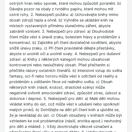
ostrých hran nebo sponek, které mohou způsobit poranění. b)
Dávejte pozor na obaly z tvrdého papíru, které mohou mít
ostré rohy. 2. Nebezpečí požáru: a) Uchovávejte knihy mimo
dosah zdrojů tepla a ohně. b) Vyhněte se ukládání knih na
místech vystavených přímému slunečnímu záření, abyste
zabránili vznícení. 3. Nebezpečí pro zdraví: a) Dlouhodobé
čtení může vést k únavě zraku, bolestem hlavy a problémům s
koncentrací. b) Zajistěte při čtení dostatečné osvětlení, abyste
snížili únavu zraku. c) Při čtení pravidelně dělejte přestávky,
abyste si uvolnili oči a uvolnili svaly. 4. Nebezpečí pro duševní
zdraví: a) Knihy z některých kategorií mohou obsahovat
kontroverzní nebo neslučitelný obsah. Před přečtením si
přečtěte názory ostatních čtenářů. b) Intenzivní vstup do světa
fantasy, sci-fi nebo hororu může vést k odtržení od reality a
problémům s odlišením fikce od reálného světa. c) Obsah
některých knih (násilí, krutost, drastické scény) může
negativně ovlivnit emocionální zdraví, způsobit stres, úzkost a
dokonce i depresi. 5. Nebezpečí pro děti: a) Malé děti mohou
vkládat knihy do úst, což může vést k udušení nebo spolknutí
malých prvků. b) Dohlížejte na děti při čtení knih a ujistěte se,
že je nevkládají do úst. c) Obsah obsažený v knihách může být
vzhledem ke své problematice (násilí, erotika apod.) nevhodný
pro děti a mládež. ). Vždy zkontrolujte věkové označení a