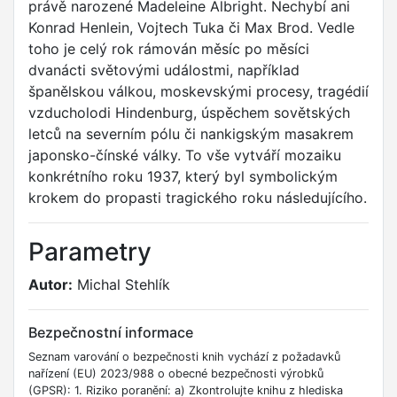
právě narozené Madeleine Albright. Nechybí ani
Konrad Henlein, Vojtech Tuka či Max Brod. Vedle
toho je celý rok rámován měsíc po měsíci
dvanácti světovými událostmi, například
španělskou válkou, moskevskými procesy, tragédií
vzducholodi Hindenburg, úspěchem sovětských
letců na severním pólu či nankigským masakrem
japonsko-čínské války. To vše vytváří mozaiku
konkrétního roku 1937, který byl symbolickým
krokem do propasti tragického roku následujícího.
Parametry
Autor:
Michal Stehlík
Bezpečnostní informace
Seznam varování o bezpečnosti knih vychází z požadavků
nařízení (EU) 2023/988 o obecné bezpečnosti výrobků
(GPSR): 1. Riziko poranění: a) Zkontrolujte knihu z hlediska