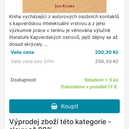
Kniha vycházející z autorových osobních kontaktů
s kapverdskou intelektuální vrstvou a z jeho
výzkumné práce v terénu je věnována výlučně
literatuře Kapverdských ostrovů, jejíž dějiny se až
dosud skrývaly …
Vaše cena
250,30
Kč
Vaše cena bez DPH
250,30
Kč
Dostupnost
Skladem
> 5 ks
Odesíláme v pondělí 17.8.
Koupit
Výprodej zboží této kategorie -