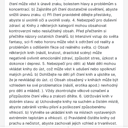
čtení může vést k únavě zraku, bolestem hlavy a problémům s
koncentrací. b) Zajistěte při čtení dostatečné osvětlení, abyste
snížili únavu zraku. c) Při čtení pravidelně dělejte přestávky,
abyste si uvolnili oči a uvolnili svaly. 4. Nebezpečí pro duševní
zdraví: a) Knihy z některých kategorií mohou obsahovat
kontroverzní nebo neslučitelný obsah. Před přečtením si
přečtěte názory ostatních čtenářů. b) Intenzivní vstup do světa
fantasy, sci-fi nebo hororu může vést k odtržení od reality a
problémům s odlišením fikce od reálného světa. c) Obsah
některých knih (násilí, krutost, drastické scény) může
negativně ovlivnit emocionální zdraví, způsobit stres, úzkost a
dokonce i depresi. 5. Nebezpečí pro děti: a) Malé děti mohou
vkládat knihy do úst, což může vést k udušení nebo spolknutí
malých prvků. b) Dohlížejte na děti při čtení knih a ujistěte se,
že je nevkládají do úst. c) Obsah obsažený v knihách může být
vzhledem ke své problematice (násilí, erotika apod.) nevhodný
pro děti a mládež. ). Vždy zkontrolujte věkové označení a
přizpůsobte čtení věku a zralosti dítěte. 6. Udržování knih v
dobrém stavu: a) Uchovávejte knihy na suchém a čistém místě,
abyste zabránili vzniku plísní a poškození způsobenému
vlhkostí. b) Vyhněte se ukládání knih na místech vystavených
extrémním teplotám a vlhkosti. c) Pravidelně čistěte knihy od
prachu a nečistot, abyste zachovali jejich vzhled a trvanlivost.