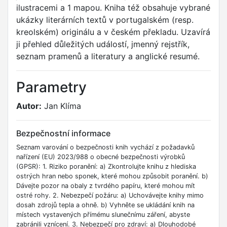
ilustracemi a 1 mapou. Kniha též obsahuje vybrané
ukázky literárních textů v portugalském (resp.
kreolském) originálu a v českém překladu. Uzavírá
ji přehled důležitých událostí, jmenný rejstřík,
seznam pramenů a literatury a anglické resumé.
Parametry
Autor:
Jan Klíma
Bezpečnostní informace
Seznam varování o bezpečnosti knih vychází z požadavků
nařízení (EU) 2023/988 o obecné bezpečnosti výrobků
(GPSR): 1. Riziko poranění: a) Zkontrolujte knihu z hlediska
ostrých hran nebo sponek, které mohou způsobit poranění. b)
Dávejte pozor na obaly z tvrdého papíru, které mohou mít
ostré rohy. 2. Nebezpečí požáru: a) Uchovávejte knihy mimo
dosah zdrojů tepla a ohně. b) Vyhněte se ukládání knih na
místech vystavených přímému slunečnímu záření, abyste
zabránili vznícení. 3. Nebezpečí pro zdraví: a) Dlouhodobé