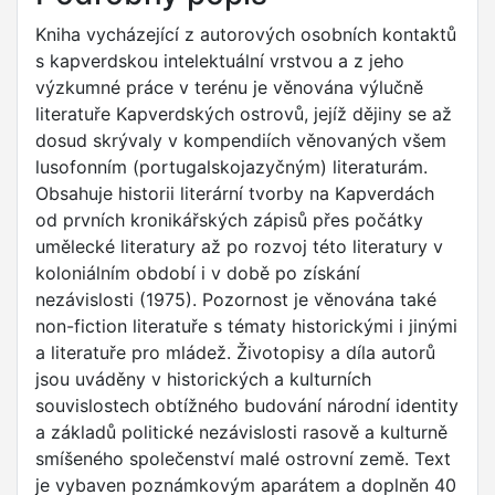
Kniha vycházející z autorových osobních kontaktů
s kapverdskou intelektuální vrstvou a z jeho
výzkumné práce v terénu je věnována výlučně
literatuře Kapverdských ostrovů, jejíž dějiny se až
dosud skrývaly v kompendiích věnovaných všem
lusofonním (portugalskojazyčným) literaturám.
Obsahuje historii literární tvorby na Kapverdách
od prvních kronikářských zápisů přes počátky
umělecké literatury až po rozvoj této literatury v
koloniálním období i v době po získání
nezávislosti (1975). Pozornost je věnována také
non-fiction literatuře s tématy historickými i jinými
a literatuře pro mládež. Životopisy a díla autorů
jsou uváděny v historických a kulturních
souvislostech obtížného budování národní identity
a základů politické nezávislosti rasově a kulturně
smíšeného společenství malé ostrovní země. Text
je vybaven poznámkovým aparátem a doplněn 40