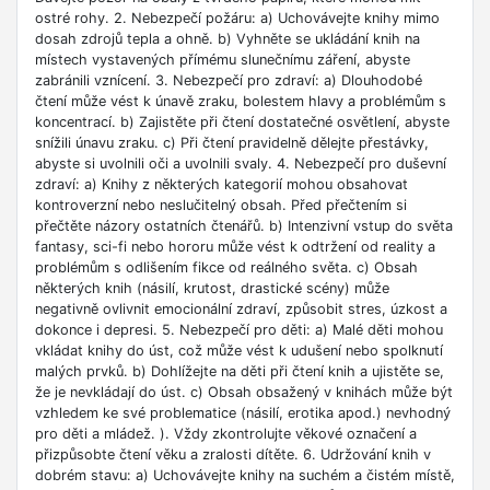
ostré rohy. 2. Nebezpečí požáru: a) Uchovávejte knihy mimo
dosah zdrojů tepla a ohně. b) Vyhněte se ukládání knih na
místech vystavených přímému slunečnímu záření, abyste
zabránili vznícení. 3. Nebezpečí pro zdraví: a) Dlouhodobé
čtení může vést k únavě zraku, bolestem hlavy a problémům s
koncentrací. b) Zajistěte při čtení dostatečné osvětlení, abyste
snížili únavu zraku. c) Při čtení pravidelně dělejte přestávky,
abyste si uvolnili oči a uvolnili svaly. 4. Nebezpečí pro duševní
zdraví: a) Knihy z některých kategorií mohou obsahovat
kontroverzní nebo neslučitelný obsah. Před přečtením si
přečtěte názory ostatních čtenářů. b) Intenzivní vstup do světa
fantasy, sci-fi nebo hororu může vést k odtržení od reality a
problémům s odlišením fikce od reálného světa. c) Obsah
některých knih (násilí, krutost, drastické scény) může
negativně ovlivnit emocionální zdraví, způsobit stres, úzkost a
dokonce i depresi. 5. Nebezpečí pro děti: a) Malé děti mohou
vkládat knihy do úst, což může vést k udušení nebo spolknutí
malých prvků. b) Dohlížejte na děti při čtení knih a ujistěte se,
že je nevkládají do úst. c) Obsah obsažený v knihách může být
vzhledem ke své problematice (násilí, erotika apod.) nevhodný
pro děti a mládež. ). Vždy zkontrolujte věkové označení a
přizpůsobte čtení věku a zralosti dítěte. 6. Udržování knih v
dobrém stavu: a) Uchovávejte knihy na suchém a čistém místě,