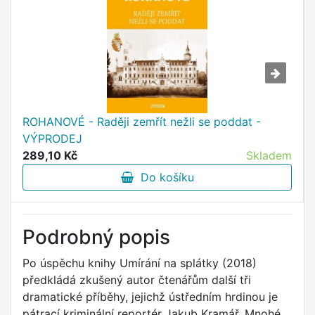
ROHANOVÉ - Raději zemřít nežli se poddat -
VÝPRODEJ
289,10 Kč
Skladem
Do košíku
Podrobný popis
Po úspěchu knihy Umírání na splátky (2018)
předkládá zkušený autor čtenářům další tři
dramatické příběhy, jejichž ústředním hrdinou je
pátrací kriminální reportér Jakub Kramář. Mnohé