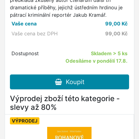
předkládá zkušený autor čtenářům další tři
dramatické příběhy, jejichž ústředním hrdinou je
pátrací kriminální reportér Jakub Kramář.
Vaše cena
99,00
Kč
Vaše cena bez DPH
99,00
Kč
Dostupnost
Skladem
> 5 ks
Odesíláme v pondělí 17.8.
Koupit
Výprodej zboží této kategorie -
slevy až 80%
VÝPRODEJ