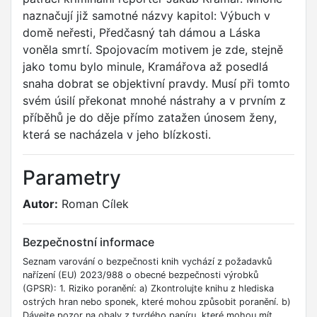
naznačují již samotné názvy kapitol: Výbuch v
domě neřesti, Předčasný tah dámou a Láska
voněla smrtí. Spojovacím motivem je zde, stejně
jako tomu bylo minule, Kramářova až posedlá
snaha dobrat se objektivní pravdy. Musí při tomto
svém úsilí překonat mnohé nástrahy a v prvním z
příběhů je do děje přímo zatažen únosem ženy,
která se nacházela v jeho blízkosti.
Parametry
Autor:
Roman Cílek
Bezpečnostní informace
Seznam varování o bezpečnosti knih vychází z požadavků
nařízení (EU) 2023/988 o obecné bezpečnosti výrobků
(GPSR): 1. Riziko poranění: a) Zkontrolujte knihu z hlediska
ostrých hran nebo sponek, které mohou způsobit poranění. b)
Dávejte pozor na obaly z tvrdého papíru, které mohou mít