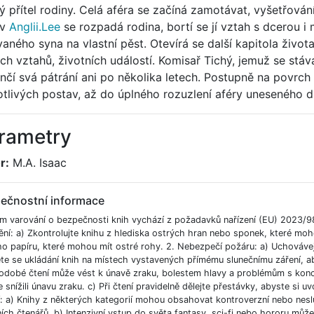
ký přítel rodiny. Celá aféra se začíná zamotávat, vyšetřov
 v
Anglii.Lee
se rozpadá rodina, bortí se jí vztah s dcerou i
vaného syna na vlastní pěst. Otevírá se další kapitola život
ch vztahů, životních událostí. Komisař Tichý, jemuž se stá
nčí svá pátrání ani po několika letech. Postupně na povrch 
otlivých postav, až do úplného rozuzlení aféry uneseného dí
rametry
r:
M.A. Isaac
ečnostní informace
m varování o bezpečnosti knih vychází z požadavků nařízení (EU) 2023/9
ění: a) Zkontrolujte knihu z hlediska ostrých hran nebo sponek, které moh
ho papíru, které mohou mít ostré rohy. 2. Nebezpečí požáru: a) Uchováve
e se ukládání knih na místech vystavených přímému slunečnímu záření, aby
odobé čtení může vést k únavě zraku, bolestem hlavy a problémům s koncent
 snížili únavu zraku. c) Při čtení pravidelně dělejte přestávky, abyste si uvo
í: a) Knihy z některých kategorií mohou obsahovat kontroverzní nebo nesl
ích čtenářů. b) Intenzivní vstup do světa fantasy, sci-fi nebo hororu můž