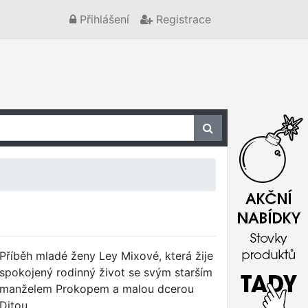
Přihlášení
Registrace
Příběh mladé ženy Ley Mixové, která žije
spokojený rodinný život se svým starším
manželem Prokopem a malou dcerou
Ditou.