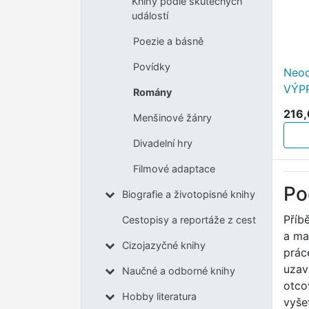
Knihy podle skutečných
událostí
Poezie a básně
Povídky
Neod
VÝP
Romány
216,
Menšinové žánry
Divadelní hry
Filmové adaptace
Po
Biografie a životopisné knihy
Příb
Cestopisy a reportáže z cest
a ma
Cizojazyčné knihy
prác
uzav
Naučné a odborné knihy
otco
Hobby literatura
vyše