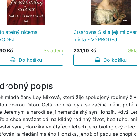
olatelný ničema -
Císařovna Sisi a její milova
RODEJ
místa - VÝPRODEJ
60 Kč
Skladem
231,10 Kč
Skl
Do košíku
Do košíku
drobný popis
ěh mladé ženy Ley Mixové, která žije spokojený rodinný ž
lou dcerou Ditou. Celá rodinná idyla se začíná měnit poté,
e Jeremym a narodí se jí nemanželský syn Honzík. Když Lea
ře a chce navázat dál na klidný rodinný život, bez toho, a
vství syna, Honzíka ve čtyřech letech jeho biologický otec
třování a hledání malého Honzíka, jehož případu se chopí 