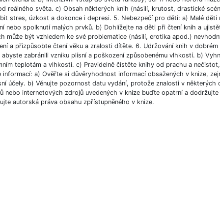
od reálného světa. c) Obsah některých knih (násilí, krutost, drastické scé
bit stres, úzkost a dokonce i depresi. 5. Nebezpečí pro děti: a) Malé dět
í nebo spolknutí malých prvků. b) Dohlížejte na děti při čtení knih a ujist
ch může být vzhledem ke své problematice (násilí, erotika apod.) nevhodný
ní a přizpůsobte čtení věku a zralosti dítěte. 6. Udržování knih v dobré
, abyste zabránili vzniku plísní a poškození způsobenému vlhkostí. b) Vyh
ním teplotám a vlhkosti. c) Pravidelně čistěte knihy od prachu a nečistot, 
e informací: a) Ověřte si důvěryhodnost informací obsažených v knize, ze
ní účely. b) Věnujte pozornost datu vydání, protože znalosti v některých o
 nebo internetových zdrojů uvedených v knize buďte opatrní a dodržujte p
ujte autorská práva obsahu zpřístupněného v knize.