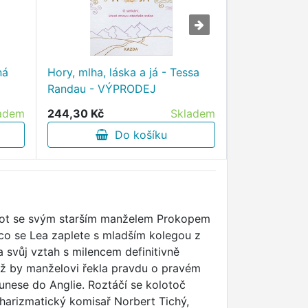
ná
Hory, mlha, láska a já - Tessa
Exodus - V
Randau - VÝPRODEJ
adem
244,30 Kč
Skladem
434,00 Kč
Do košíku
D
ivot se svým starším manželem Prokopem
 co se Lea zaplete s mladším kolegou z
 svůj vztah s milencem definitivně
niž by manželovi řekla pravdu o pravém
 unese do Anglie. Roztáčí se kolotoč
charizmatický komisař Norbert Tichý,