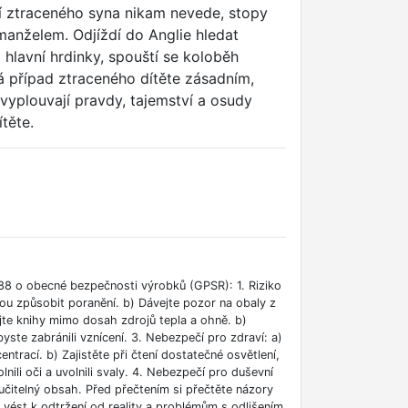
ání ztraceného syna nikam nevede, stopy
 manželem. Odjíždí do Anglie hledat
a hlavní hrdinky, spouští se koloběh
vá případ ztraceného dítěte zásadním,
vyplouvají pravdy, tajemství a osudy
těte.
88 o obecné bezpečnosti výrobků (GPSR): 1. Riziko
ou způsobit poranění. b) Dávejte pozor na obaly z
jte knihy mimo dosah zdrojů tepla a ohně. b)
ste zabránili vznícení. 3. Nebezpečí pro zdraví: a)
rací. b) Zajistěte při čtení dostatečné osvětlení,
lnili oči a uvolnili svaly. 4. Nebezpečí pro duševní
učitelný obsah. Před přečtením si přečtěte názory
e vést k odtržení od reality a problémům s odlišením