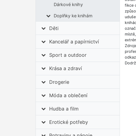
Dárkové knihy
fikce 
způso
Doplňky ke knihám
udušen
knihá
Děti
označe
místě
extrém
Kancelář a papírnictví
Zdroj
profes
Sport a outdoor
odkazů
Dodrž
Krása a zdraví
Drogerie
Móda a oblečení
Hudba a film
Erotické potřeby
Potraviny a nápoje