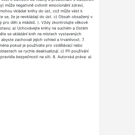
ny) může negativně ovlivnit emocionální zdraví,
i mohou vkládat knihy do úst, což může vést k
ěte se, že je nevkládají do úst. c) Obsah obsažený v
 pro děti a mládež. ). Vždy zkontrolujte věkové
m stavu: a) Uchovávejte knihy na suchém a čistém
něte se ukládání knih na místech vystavených
abyste zachovali jejich vzhled a trvanlivost. 7.
jména pokud je používáte pro vzdělávací nebo
blastech se rychle deaktualizují. c) Při používání
ravidla bezpečnosti na síti. 8. Autorská práva: a)