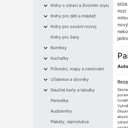
blíz
Knihy o zdraví a životním stylu
mizí
Knihy pro děti a mládež
milo
nový
Knihy pro osobní rozvoj
neko
Knihy pro ženy
jedn
Komiksy
Pa
Kuchařky
Auto
Průvodci, mapy a cestování
Učebnice a slovníky
Bezp
Sezna
Naučné karty a tabulky
poran
Periodika
tvrdé
Vyhnět
Audioknihy
Dlouh
abyste
Plakáty, reprodukce
zdrav
ostatn