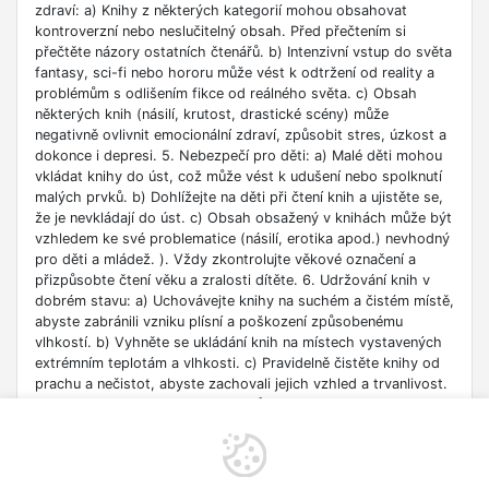
zdraví: a) Knihy z některých kategorií mohou obsahovat
kontroverzní nebo neslučitelný obsah. Před přečtením si
přečtěte názory ostatních čtenářů. b) Intenzivní vstup do světa
fantasy, sci-fi nebo hororu může vést k odtržení od reality a
problémům s odlišením fikce od reálného světa. c) Obsah
některých knih (násilí, krutost, drastické scény) může
negativně ovlivnit emocionální zdraví, způsobit stres, úzkost a
dokonce i depresi. 5. Nebezpečí pro děti: a) Malé děti mohou
vkládat knihy do úst, což může vést k udušení nebo spolknutí
malých prvků. b) Dohlížejte na děti při čtení knih a ujistěte se,
že je nevkládají do úst. c) Obsah obsažený v knihách může být
vzhledem ke své problematice (násilí, erotika apod.) nevhodný
pro děti a mládež. ). Vždy zkontrolujte věkové označení a
přizpůsobte čtení věku a zralosti dítěte. 6. Udržování knih v
dobrém stavu: a) Uchovávejte knihy na suchém a čistém místě,
abyste zabránili vzniku plísní a poškození způsobenému
vlhkostí. b) Vyhněte se ukládání knih na místech vystavených
extrémním teplotám a vlhkosti. c) Pravidelně čistěte knihy od
prachu a nečistot, abyste zachovali jejich vzhled a trvanlivost.
7. Zdroje informací: a) Ověřte si důvěryhodnost informací
obsažených v knize, zejména pokud je používáte pro
vzdělávací nebo profesní účely. b) Věnujte pozornost datu
vydání, protože znalosti v některých oblastech se rychle
deaktualizují. c) Při používání odkazů nebo internetových