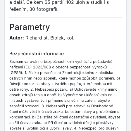
a další. Celkem 65 partií, 102 úloh a studií i s
řešením, 30 fotografií.
Parametry
Autor:
Richard st. Biolek, kol.
Bezpečnostní informace
Seznam varování o bezpečnosti knih vychází z požadavků
nařízení (EU) 2023/988 o obecné bezpečnosti výrobků
(GPSR): 1. Riziko poranění: a) Zkontrolujte knihu z hlediska
ostrých hran nebo sponek, které mohou způsobit poranění. b)
Dávejte pozor na obaly z tvrdého papíru, které mohou mít
ostré rohy. 2. Nebezpečí požáru: a) Uchovávejte knihy mimo
dosah zdrojů tepla a ohně. b) Vyhněte se ukládání knih na
místech vystavených přímému slunečnímu záření, abyste
zabránili vznícení. 3. Nebezpečí pro zdraví: a) Dlouhodobé
čtení může vést k únavě zraku, bolestem hlavy a problémům s
koncentrací. b) Zajistěte při čtení dostatečné osvětlení, abyste
snížili únavu zraku. c) Při čtení pravidelně dělejte přestávky,
abyste si uvolnili oči a uvolnili svaly. 4. Nebezpečí pro duševní