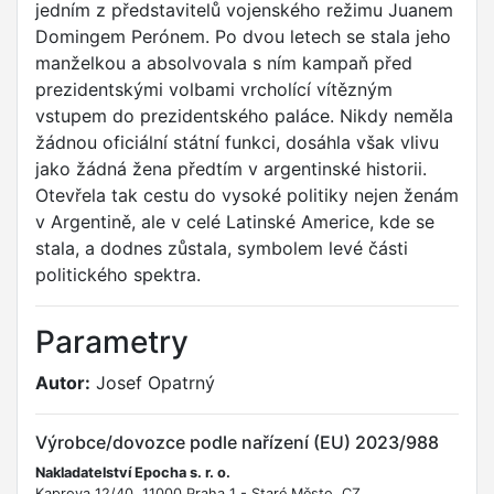
jedním z představitelů vojenského režimu Juanem
Domingem Perónem. Po dvou letech se stala jeho
manželkou a absolvovala s ním kampaň před
prezidentskými volbami vrcholící vítězným
vstupem do prezidentského paláce. Nikdy neměla
žádnou oficiální státní funkci, dosáhla však vlivu
jako žádná žena předtím v argentinské historii.
Otevřela tak cestu do vysoké politiky nejen ženám
v Argentině, ale v celé Latinské Americe, kde se
stala, a dodnes zůstala, symbolem levé části
politického spektra.
Parametry
Autor:
Josef Opatrný
Výrobce/dovozce podle nařízení (EU) 2023/988
Nakladatelství Epocha s. r. o.
Kaprova 12/40, 11000 Praha 1 - Staré Město, CZ