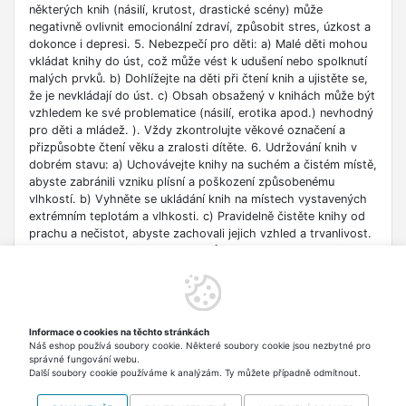
některých knih (násilí, krutost, drastické scény) může
negativně ovlivnit emocionální zdraví, způsobit stres, úzkost a
dokonce i depresi. 5. Nebezpečí pro děti: a) Malé děti mohou
vkládat knihy do úst, což může vést k udušení nebo spolknutí
malých prvků. b) Dohlížejte na děti při čtení knih a ujistěte se,
že je nevkládají do úst. c) Obsah obsažený v knihách může být
vzhledem ke své problematice (násilí, erotika apod.) nevhodný
pro děti a mládež. ). Vždy zkontrolujte věkové označení a
přizpůsobte čtení věku a zralosti dítěte. 6. Udržování knih v
dobrém stavu: a) Uchovávejte knihy na suchém a čistém místě,
abyste zabránili vzniku plísní a poškození způsobenému
vlhkostí. b) Vyhněte se ukládání knih na místech vystavených
extrémním teplotám a vlhkosti. c) Pravidelně čistěte knihy od
prachu a nečistot, abyste zachovali jejich vzhled a trvanlivost.
7. Zdroje informací: a) Ověřte si důvěryhodnost informací
obsažených v knize, zejména pokud je používáte pro
vzdělávací nebo profesní účely. b) Věnujte pozornost datu
vydání, protože znalosti v některých oblastech se rychle
deaktualizují. c) Při používání odkazů nebo internetových
Informace o cookies na těchto stránkách
zdrojů uvedených v knize buďte opatrní a dodržujte pravidla
Náš eshop používá soubory cookie. Některé soubory cookie jsou nezbytné pro
bezpečnosti na síti. 8. Autorská práva: a) Dodržujte autorská
správné fungování webu.
práva obsahu zpřístupněného v knize.
Další soubory cookie používáme k analýzám. Ty můžete případně odmítnout.