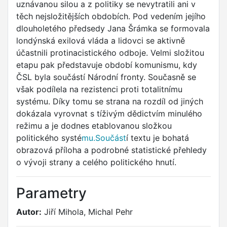
uznávanou silou a z politiky se nevytratili ani v
těch nejsložitějších obdobích. Pod vedením jejího
dlouholetého předsedy Jana Šrámka se formovala
londýnská exilová vláda a lidovci se aktivně
účastnili protinacistického odboje. Velmi složitou
etapu pak představuje období komunismu, kdy
ČSL byla součástí Národní fronty. Současně se
však podílela na rezistenci proti totalitnímu
systému. Díky tomu se strana na rozdíl od jiných
dokázala vyrovnat s tíživým dědictvím minulého
režimu a je dodnes etablovanou složkou
politického systé
mu.Součást
í textu je bohatá
obrazová příloha a podrobné statistické přehledy
o vývoji strany a celého politického hnutí.
Parametry
Autor:
Jiří Mihola, Michal Pehr