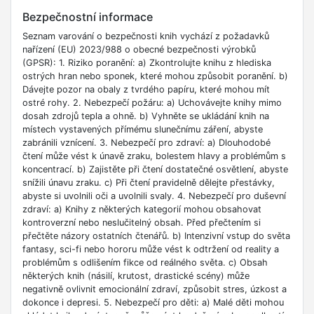
Bezpečnostní informace
Seznam varování o bezpečnosti knih vychází z požadavků
nařízení (EU) 2023/988 o obecné bezpečnosti výrobků
(GPSR): 1. Riziko poranění: a) Zkontrolujte knihu z hlediska
ostrých hran nebo sponek, které mohou způsobit poranění. b)
Dávejte pozor na obaly z tvrdého papíru, které mohou mít
ostré rohy. 2. Nebezpečí požáru: a) Uchovávejte knihy mimo
dosah zdrojů tepla a ohně. b) Vyhněte se ukládání knih na
místech vystavených přímému slunečnímu záření, abyste
zabránili vznícení. 3. Nebezpečí pro zdraví: a) Dlouhodobé
čtení může vést k únavě zraku, bolestem hlavy a problémům s
koncentrací. b) Zajistěte při čtení dostatečné osvětlení, abyste
snížili únavu zraku. c) Při čtení pravidelně dělejte přestávky,
abyste si uvolnili oči a uvolnili svaly. 4. Nebezpečí pro duševní
zdraví: a) Knihy z některých kategorií mohou obsahovat
kontroverzní nebo neslučitelný obsah. Před přečtením si
přečtěte názory ostatních čtenářů. b) Intenzivní vstup do světa
fantasy, sci-fi nebo hororu může vést k odtržení od reality a
problémům s odlišením fikce od reálného světa. c) Obsah
některých knih (násilí, krutost, drastické scény) může
negativně ovlivnit emocionální zdraví, způsobit stres, úzkost a
dokonce i depresi. 5. Nebezpečí pro děti: a) Malé děti mohou