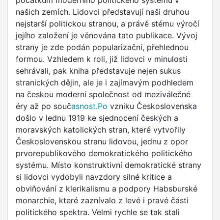
počátkům moderního politického systému v
našich zemích. Lidovci představují naši druhou
nejstarší politickou stranou, a právě stému výročí
jejího založení je věnována tato publikace. Vývoj
strany je zde podán popularizační, přehlednou
formou. Vzhledem k roli, již lidovci v minulosti
sehrávali, pak kniha představuje nejen sukus
stranických dějin, ale je i zajímavým podhledem
na českou moderní společnost od meziválečné
éry až po souč
asnost.Po
vzniku Československa
došlo v lednu 1919 ke sjednocení českých a
moravských katolických stran, které vytvořily
Československou stranu lidovou, jednu z opor
prvorepublikového demokratického politického
systému. Místo konstruktivní demokratické strany
si lidovci vydobyli navzdory silné kritice a
obviňování z klerikalismu a podpory Habsburské
monarchie, které zaznívalo z levé i pravé části
politického spektra. Velmi rychle se tak stali