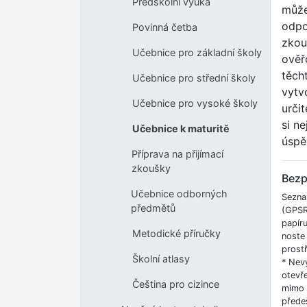
Předškolní výuka
může
odp
Povinná četba
zkou
Učebnice pro základní školy
ověř
těch
Učebnice pro střední školy
vytv
Učebnice pro vysoké školy
určit
si ne
Učebnice k maturitě
úspě
Příprava na přijímací
zkoušky
Bezp
Učebnice odborných
Sezna
předmětů
(GPSR
papíru
Metodické příručky
noste 
prostř
Školní atlasy
* Nevy
otevř
Čeština pro cizince
mimo d
přede