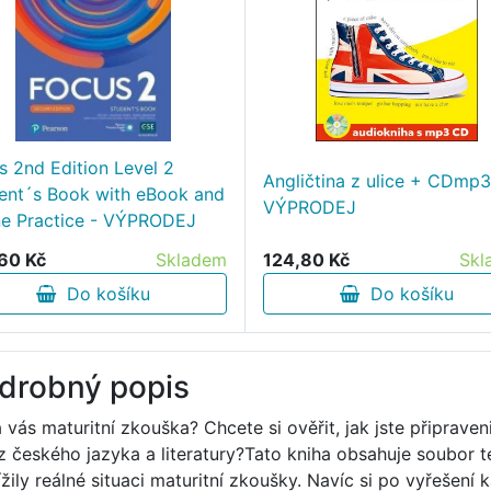
s 2nd Edition Level 2
Angličtina z ulice + CDmp3
ent´s Book with eBook and
VÝPRODEJ
ne Practice - VÝPRODEJ
60 Kč
Skladem
124,80 Kč
Skl
Do košíku
Do košíku
drobný popis
 vás maturitní zkouška? Chcete si ověřit, jak jste připraven
 z českého jazyka a literatury?Tato kniha obsahuje soubor 
lížily reálné situaci maturitní zkoušky. Navíc si po vyřeše