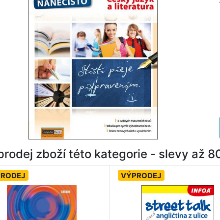
rodej zboží této kategorie - slevy až 
PRODEJ
VÝPRODEJ