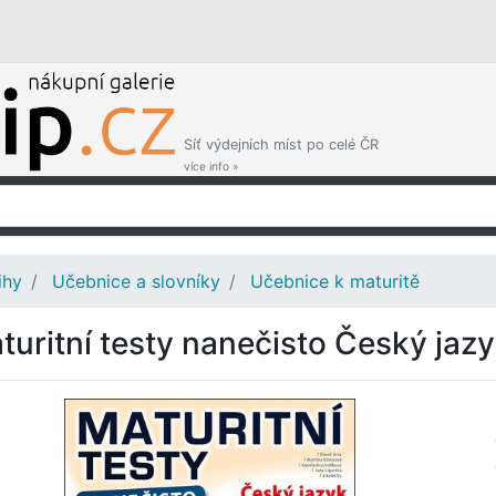
Síť výdejních míst po celé ČR
více info »
ihy
Učebnice a slovníky
Učebnice k maturitě
turitní testy nanečisto Český jazyk