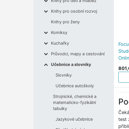
Knihy pro děti a mládež
Knihy pro osobní rozvoj
Knihy pro ženy
Komiksy
Kuchařky
Focu
Stud
Průvodci, mapy a cestování
Onli
Učebnice a slovníky
801,
Slovníky
Učebnice autoškoly
Strojnické, chemické a
Po
matematicko-fyzikální
tabulky
Čeká
test
Jazykové učebnice
přib