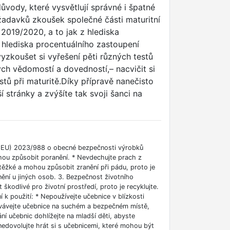
vody, které vysvětlují správné i špatné
žadavků zkoušek společné části maturitní
 2019/2020, a to jak z hlediska
 hlediska procentuálního zastoupení
zkoušet si vyřešení pěti různých testů
ých vědomostí a dovedností,– nacvičit si
estů při maturitě.Díky přípravě nanečisto
í stránky a zvýšíte tak svoji šanci na
í (EU) 2023/988 o obecné bezpečnosti výrobků
ohou způsobit poranění. * Nevdechujte prach z
 těžké a mohou způsobit zranění při pádu, proto je
nění u jiných osob. 3. Bezpečnost životního
škodlivé pro životní prostředí, proto je recyklujte.
 k použití: * Nepoužívejte učebnice v blízkosti
ovávejte učebnice na suchém a bezpečném místě,
ní učebnic dohlížejte na mladší děti, abyste
nedovolujte hrát si s učebnicemi, které mohou být