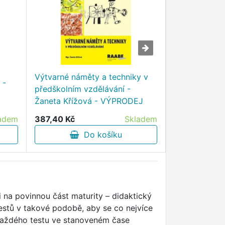
Japonská po
Výtvarné náměty a techniky v
 -
jména v příkl
předškolním vzdělávání -
Makiko Kawa
Žaneta Křížová - VÝPRODEJ
VÝPRODEJ
adem
387,40 Kč
Skladem
183,80 Kč
Do košíku
D
i na povinnou část maturity – didaktický
testů v takové podobě, aby se co nejvíce
ní každého testu ve stanoveném čase