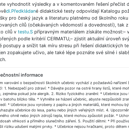
te vyhodnotit výsledky a v komentovaném řešení přečíst dů
ově
di.Předkládan
é didaktické testy odpovídají Katalogu po
šky pro český jazyk a literaturu platnému od školního roku
ovaných cílů (očekávaných vědomostí a dovedností), tak z
to cílů v
testu.S
přípravným materiálem získáte možnost:– vy
ořených podle kritérií CERMATU,– zjistit aktuální úroveň sv
é postupy a snížit tak míru stresu při řešení didaktických t
jen zopakujete učivo, ale také lépe poznáte své silné i slabš
ch.
ečnostní informace
m varování o bezpečnosti školních učebnic vychází z požadavků nařízen
): 1. Nebezpečí pro zdraví: * Dávejte pozor na ostré hrany listů, které m
, zejména pokud jste alergik. 2. Riziko fyzického zranění: * Učebnice jsou
v batohu blízko těla. * Vyhněte se házení učebnic, abyste nezpůsobili zra
edí: * Učebnice jsou vyrobeny z papíru a jiných materiálů, které mohou být 
hazujte učebnice do lesa, parku nebo jiných veřejných míst. 4. Upozornění
eného ohně nebo jiných zdrojů tepla, které mohou způsobit požár. * Uch
osah vlhkosti a přímého slunečního záření. 5. Použití dětmi: * Při používá
šli riziku udušení malými prvky. * Učebnice nejsou hračkami, proto dětem 