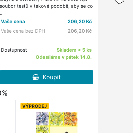
soubor testů v takové podobě, aby se co
…
Vaše cena
206,20
Kč
Vaše cena bez DPH
206,20
Kč
Dostupnost
Skladem
> 5 ks
Odesíláme v pátek 14.8.
Koupit
80%
VÝPRODEJ
VÝPRODEJ