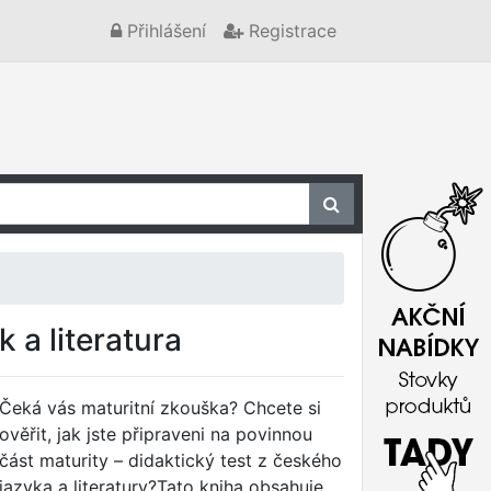
Přihlášení
Registrace
 a literatura
Čeká vás maturitní zkouška? Chcete si
ověřit, jak jste připraveni na povinnou
část maturity – didaktický test z českého
jazyka a literatury?Tato kniha obsahuje