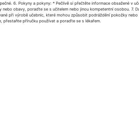
pečné. 6. Pokyny a pokyny: * Pečlivě si přečtěte informace obsažené v u
y nebo obavy, poraďte se s učitelem nebo jinou kompetentní osobou. 7. Da
vané při výrobě učebnic, které mohou způsobit podráždění pokožky nebo al
, přestaňte příručku používat a poraďte se s lékařem.