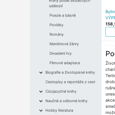
Knihy podle skutečných
událostí
Byli
Poezie a básně
VÝP
158,
Povídky
Romány
Menšinové žánry
Po
Divadelní hry
Živo
Filmové adaptace
char
Biografie a životopisné knihy
Tent
drob
Cestopisy a reportáže z cest
rušn
Cizojazyčné knihy
unes
akce
Naučné a odborné knihy
smeč
Hobby literatura
možn