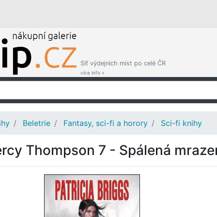
Síť výdejních míst po celé ČR
více info »
ihy
Beletrie
Fantasy, sci-fi a horory
Sci-fi knihy
rcy Thompson 7 - Spálená mraz