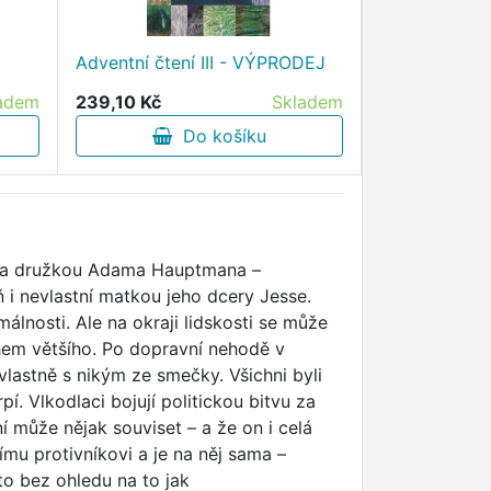
Eseje - Jean 
Adventní čtení III - VÝPRODEJ
VÝPRODEJ
adem
239,10 Kč
Skladem
84,60 Kč
Do košíku
D
ala družkou Adama Hauptmana –
ň i nevlastní matkou jeho dcery Jesse.
lnosti. Ale na okraji lidskosti se může
hem většího. Po dopravní nehodě v
astně s nikým ze smečky. Všichni byli
í. Vlkodlaci bojují politickou bitvu za
 může nějak souviset – a že on i celá
u protivníkovi a je na něj sama –
o bez ohledu na to jak