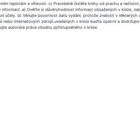
ním teplotám a vlhkosti. c) Pravidelně čistěte knihy od prachu a nečistot, 
e informací: a) Ověřte si důvěryhodnost informací obsažených v knize, ze
ní účely. b) Věnujte pozornost datu vydání, protože znalosti v některých o
 nebo internetových zdrojů uvedených v knize buďte opatrní a dodržujte p
ujte autorská práva obsahu zpřístupněného v knize.