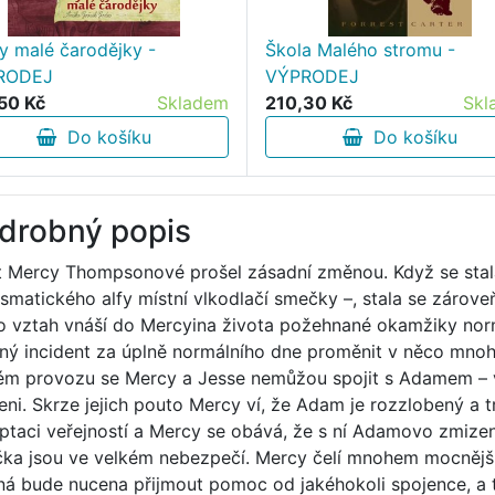
ny malé čarodějky -
Škola Malého stromu -
RODEJ
VÝPRODEJ
50 Kč
Skladem
210,30 Kč
Skl
Do košíku
Do košíku
drobný popis
t Mercy Thompsonové prošel zásadní změnou. Když se st
ismatického alfy místní vlkodlačí smečky –, stala se zárove
o vztah vnáší do Mercyina života požehnané okamžiky normá
ný incident za úplně normálního dne proměnit v něco mno
ém provozu se Mercy a Jesse nemůžou spojit s Adamem – vl
eni. Skrze jejich pouto Mercy ví, že Adam je rozzlobený a trp
ptaci veřejností a Mercy se obává, že s ní Adamovo zmizení
ka jsou ve velkém nebezpečí. Mercy čelí mnohem mocnějším
á bude nucena přijmout pomoc od jakéhokoli spojence, a t