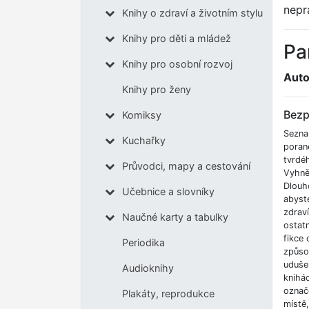
nepr
Knihy o zdraví a životním stylu
Knihy pro děti a mládež
Pa
Knihy pro osobní rozvoj
Auto
Knihy pro ženy
Bezp
Komiksy
Sezna
Kuchařky
poran
tvrdé
Průvodci, mapy a cestování
Vyhnět
Dlouh
Učebnice a slovníky
abyste
zdrav
Naučné karty a tabulky
ostatn
fikce 
Periodika
způso
udušen
Audioknihy
knihá
označe
Plakáty, reprodukce
místě