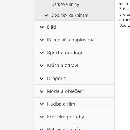
extrém
Dárkové knihy
Zdroj
profes
Doplňky ke knihám
odkazů
Dodrž
Děti
Kancelář a papírnictví
Sport a outdoor
Krása a zdraví
Drogerie
Móda a oblečení
Hudba a film
Erotické potřeby
Potraviny a nápoje