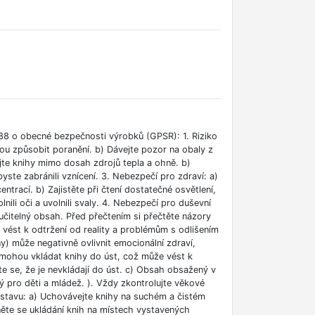
88 o obecné bezpečnosti výrobků (GPSR): 1. Riziko
ou způsobit poranění. b) Dávejte pozor na obaly z
jte knihy mimo dosah zdrojů tepla a ohně. b)
ste zabránili vznícení. 3. Nebezpečí pro zdraví: a)
rací. b) Zajistěte při čtení dostatečné osvětlení,
lnili oči a uvolnili svaly. 4. Nebezpečí pro duševní
učitelný obsah. Před přečtením si přečtěte názory
e vést k odtržení od reality a problémům s odlišením
ny) může negativně ovlivnit emocionální zdraví,
i mohou vkládat knihy do úst, což může vést k
ěte se, že je nevkládají do úst. c) Obsah obsažený v
 pro děti a mládež. ). Vždy zkontrolujte věkové
m stavu: a) Uchovávejte knihy na suchém a čistém
něte se ukládání knih na místech vystavených