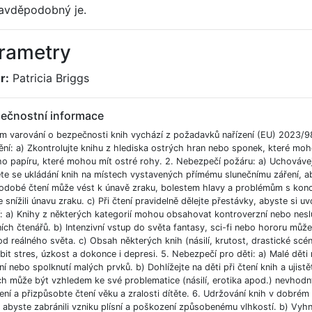
avděpodobný je.
rametry
r:
Patricia Briggs
ečnostní informace
m varování o bezpečnosti knih vychází z požadavků nařízení (EU) 2023/9
ění: a) Zkontrolujte knihu z hlediska ostrých hran nebo sponek, které moh
ho papíru, které mohou mít ostré rohy. 2. Nebezpečí požáru: a) Uchováve
e se ukládání knih na místech vystavených přímému slunečnímu záření, aby
odobé čtení může vést k únavě zraku, bolestem hlavy a problémům s koncent
 snížili únavu zraku. c) Při čtení pravidelně dělejte přestávky, abyste si uvo
í: a) Knihy z některých kategorií mohou obsahovat kontroverzní nebo nesl
ích čtenářů. b) Intenzivní vstup do světa fantasy, sci-fi nebo hororu můž
od reálného světa. c) Obsah některých knih (násilí, krutost, drastické scé
bit stres, úzkost a dokonce i depresi. 5. Nebezpečí pro děti: a) Malé dět
í nebo spolknutí malých prvků. b) Dohlížejte na děti při čtení knih a ujist
ch může být vzhledem ke své problematice (násilí, erotika apod.) nevhodný
ní a přizpůsobte čtení věku a zralosti dítěte. 6. Udržování knih v dobré
, abyste zabránili vzniku plísní a poškození způsobenému vlhkostí. b) Vyh