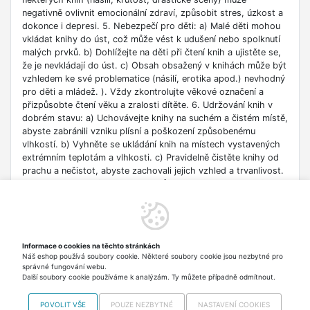
negativně ovlivnit emocionální zdraví, způsobit stres, úzkost a
dokonce i depresi. 5. Nebezpečí pro děti: a) Malé děti mohou
vkládat knihy do úst, což může vést k udušení nebo spolknutí
malých prvků. b) Dohlížejte na děti při čtení knih a ujistěte se,
že je nevkládají do úst. c) Obsah obsažený v knihách může být
vzhledem ke své problematice (násilí, erotika apod.) nevhodný
pro děti a mládež. ). Vždy zkontrolujte věkové označení a
přizpůsobte čtení věku a zralosti dítěte. 6. Udržování knih v
dobrém stavu: a) Uchovávejte knihy na suchém a čistém místě,
abyste zabránili vzniku plísní a poškození způsobenému
vlhkostí. b) Vyhněte se ukládání knih na místech vystavených
extrémním teplotám a vlhkosti. c) Pravidelně čistěte knihy od
prachu a nečistot, abyste zachovali jejich vzhled a trvanlivost.
7. Zdroje informací: a) Ověřte si důvěryhodnost informací
obsažených v knize, zejména pokud je používáte pro
vzdělávací nebo profesní účely. b) Věnujte pozornost datu
vydání, protože znalosti v některých oblastech se rychle
deaktualizují. c) Při používání odkazů nebo internetových
Informace o cookies na těchto stránkách
zdrojů uvedených v knize buďte opatrní a dodržujte pravidla
Náš eshop používá soubory cookie. Některé soubory cookie jsou nezbytné pro
bezpečnosti na síti. 8. Autorská práva: a) Dodržujte autorská
správné fungování webu.
práva obsahu zpřístupněného v knize.
Další soubory cookie používáme k analýzám. Ty můžete případně odmítnout.
POVOLIT VŠE
POUZE NEZBYTNÉ
NASTAVENÍ COOKIES