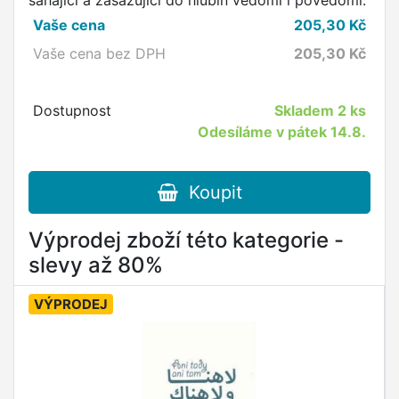
sahající a zasazující do hlubin vědomí i povědomí.
Vaše cena
205,30
Kč
Vaše cena bez DPH
205,30
Kč
Dostupnost
Skladem
2 ks
Odesíláme v pátek 14.8.
Koupit
Výprodej zboží této kategorie -
slevy až 80%
VÝPRODEJ