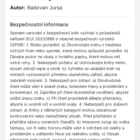
Autor:
Radovan Jursa
Bezpečnostní informace
Seznam varování o bezpečnosti knih vychází z požadavků
nařízení (EU) 2023/988 o obecné bezpečnosti výrobků
(GPSR): 1. Riziko poranění: a) Zkontrolujte knihu z hlediska
ostrých hran nebo sponek, které mohou způsobit poranění. b)
Dávejte pozor na obaly z tvrdého papíru, které mohou mít
ostré rohy. 2. Nebezpečí požáru: a) Uchovávejte knihy mimo
dosah zdrojů tepla a ohně. b) Vyhněte se ukládání knih na
místech vystavených přímému slunečnímu záření, abyste
zabránili vznícení. 3. Nebezpečí pro zdraví: a) Dlouhodobé
čtení může vést k únavě zraku, bolestem hlavy a problémům s
koncentrací. b) Zajistěte při čtení dostatečné osvětlení, abyste
snížili únavu zraku. c) Při čtení pravidelně dělejte přestávky,
abyste si uvolnili oči a uvolnili svaly. 4. Nebezpečí pro duševní
zdraví: a) Knihy z některých kategorií mohou obsahovat
kontroverzní nebo neslučitelný obsah. Před přečtením si
přečtěte názory ostatních čtenářů. b) Intenzivní vstup do světa
fantasy, sci-fi nebo hororu může vést k odtržení od reality a
problémům s odlišením fikce od reálného světa. c) Obsah
některých knih (násilí, krutost, drastické scény) může