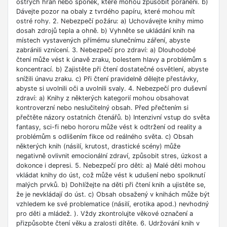
ostrých hran nebo sponek, které mohou způsobit poranění. b)
Dávejte pozor na obaly z tvrdého papíru, které mohou mít
ostré rohy. 2. Nebezpečí požáru: a) Uchovávejte knihy mimo
dosah zdrojů tepla a ohně. b) Vyhněte se ukládání knih na
místech vystavených přímému slunečnímu záření, abyste
zabránili vznícení. 3. Nebezpečí pro zdraví: a) Dlouhodobé
čtení může vést k únavě zraku, bolestem hlavy a problémům s
koncentrací. b) Zajistěte při čtení dostatečné osvětlení, abyste
snížili únavu zraku. c) Při čtení pravidelně dělejte přestávky,
abyste si uvolnili oči a uvolnili svaly. 4. Nebezpečí pro duševní
zdraví: a) Knihy z některých kategorií mohou obsahovat
kontroverzní nebo neslučitelný obsah. Před přečtením si
přečtěte názory ostatních čtenářů. b) Intenzivní vstup do světa
fantasy, sci-fi nebo hororu může vést k odtržení od reality a
problémům s odlišením fikce od reálného světa. c) Obsah
některých knih (násilí, krutost, drastické scény) může
negativně ovlivnit emocionální zdraví, způsobit stres, úzkost a
dokonce i depresi. 5. Nebezpečí pro děti: a) Malé děti mohou
vkládat knihy do úst, což může vést k udušení nebo spolknutí
malých prvků. b) Dohlížejte na děti při čtení knih a ujistěte se,
že je nevkládají do úst. c) Obsah obsažený v knihách může být
vzhledem ke své problematice (násilí, erotika apod.) nevhodný
pro děti a mládež. ). Vždy zkontrolujte věkové označení a
přizpůsobte čtení věku a zralosti dítěte. 6. Udržování knih v