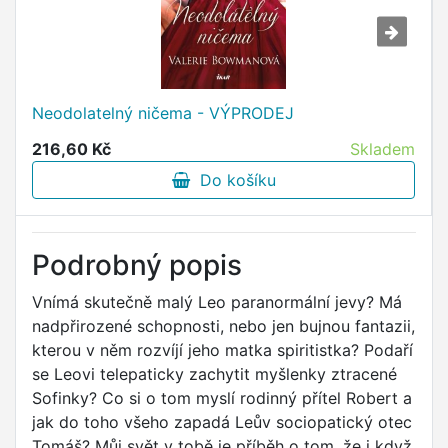
Neodolatelný ničema - VÝPRODEJ
216,60 Kč
Skladem
Do košíku
Podrobný popis
Vnímá skutečně malý Leo paranormální jevy? Má
nadpřirozené schopnosti, nebo jen bujnou fantazii,
kterou v něm rozvíjí jeho matka spiritistka? Podaří
se Leovi telepaticky zachytit myšlenky ztracené
Sofinky? Co si o tom myslí rodinný přítel Robert a
jak do toho všeho zapadá Leův sociopatický otec
Tomáš? Můj svět v tobě je příběh o tom, že i když