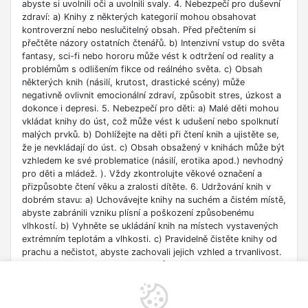
abyste si uvolnili oči a uvolnili svaly. 4. Nebezpečí pro duševní
zdraví: a) Knihy z některých kategorií mohou obsahovat
kontroverzní nebo neslučitelný obsah. Před přečtením si
přečtěte názory ostatních čtenářů. b) Intenzivní vstup do světa
fantasy, sci-fi nebo hororu může vést k odtržení od reality a
problémům s odlišením fikce od reálného světa. c) Obsah
některých knih (násilí, krutost, drastické scény) může
negativně ovlivnit emocionální zdraví, způsobit stres, úzkost a
dokonce i depresi. 5. Nebezpečí pro děti: a) Malé děti mohou
vkládat knihy do úst, což může vést k udušení nebo spolknutí
malých prvků. b) Dohlížejte na děti při čtení knih a ujistěte se,
že je nevkládají do úst. c) Obsah obsažený v knihách může být
vzhledem ke své problematice (násilí, erotika apod.) nevhodný
pro děti a mládež. ). Vždy zkontrolujte věkové označení a
přizpůsobte čtení věku a zralosti dítěte. 6. Udržování knih v
dobrém stavu: a) Uchovávejte knihy na suchém a čistém místě,
abyste zabránili vzniku plísní a poškození způsobenému
vlhkostí. b) Vyhněte se ukládání knih na místech vystavených
extrémním teplotám a vlhkosti. c) Pravidelně čistěte knihy od
prachu a nečistot, abyste zachovali jejich vzhled a trvanlivost.
7. Zdroje informací: a) Ověřte si důvěryhodnost informací
obsažených v knize, zejména pokud je používáte pro
vzdělávací nebo profesní účely. b) Věnujte pozornost datu
vydání, protože znalosti v některých oblastech se rychle