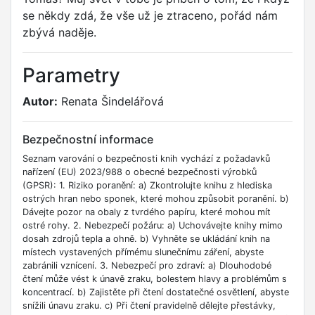
se někdy zdá, že vše už je ztraceno, pořád nám
zbývá naděje.
Parametry
Autor:
Renata Šindelářová
Bezpečnostní informace
Seznam varování o bezpečnosti knih vychází z požadavků
nařízení (EU) 2023/988 o obecné bezpečnosti výrobků
(GPSR): 1. Riziko poranění: a) Zkontrolujte knihu z hlediska
ostrých hran nebo sponek, které mohou způsobit poranění. b)
Dávejte pozor na obaly z tvrdého papíru, které mohou mít
ostré rohy. 2. Nebezpečí požáru: a) Uchovávejte knihy mimo
dosah zdrojů tepla a ohně. b) Vyhněte se ukládání knih na
místech vystavených přímému slunečnímu záření, abyste
zabránili vznícení. 3. Nebezpečí pro zdraví: a) Dlouhodobé
čtení může vést k únavě zraku, bolestem hlavy a problémům s
koncentrací. b) Zajistěte při čtení dostatečné osvětlení, abyste
snížili únavu zraku. c) Při čtení pravidelně dělejte přestávky,