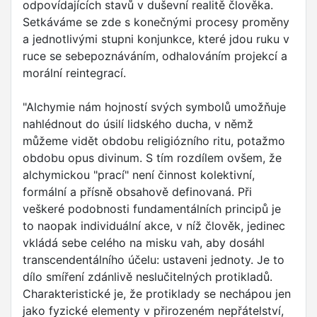
odpovídajících stavů v duševní realitě člověka.
Setkáváme se zde s konečnými procesy proměny
a jednotlivými stupni konjunkce, které jdou ruku v
ruce se sebepoznáváním, odhalováním projekcí a
morální reintegrací.
"Alchymie nám hojností svých symbolů umožňuje
nahlédnout do úsilí lidského ducha, v němž
můžeme vidět obdobu religiózního ritu, potažmo
obdobu opus divinum. S tím rozdílem ovšem, že
alchymickou "prací" není činnost kolektivní,
formální a přísně obsahově definovaná. Při
veškeré podobnosti fundamentálních principů je
to naopak individuální akce, v níž člověk, jedinec
vkládá sebe celého na misku vah, aby dosáhl
transcendentálního účelu: ustaveni jednoty. Je to
dílo smíření zdánlivě neslučitelných protikladů.
Charakteristické je, že protiklady se nechápou jen
jako fyzické elementy v přirozeném nepřátelství,