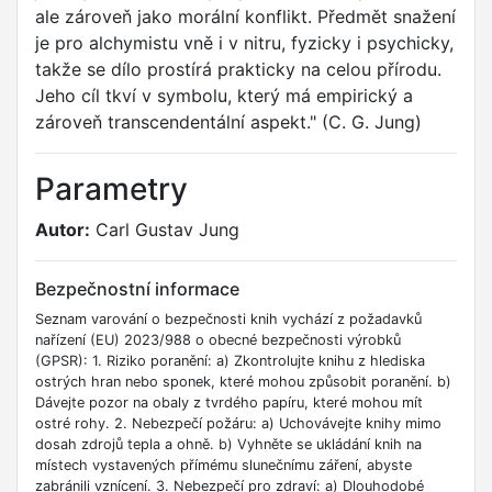
ale zároveň jako morální konflikt. Předmět snažení
je pro alchymistu vně i v nitru, fyzicky i psychicky,
takže se dílo prostírá prakticky na celou přírodu.
Jeho cíl tkví v symbolu, který má empirický a
zároveň transcendentální aspekt." (C. G. Jung)
Parametry
Autor:
Carl Gustav Jung
Bezpečnostní informace
Seznam varování o bezpečnosti knih vychází z požadavků
nařízení (EU) 2023/988 o obecné bezpečnosti výrobků
(GPSR): 1. Riziko poranění: a) Zkontrolujte knihu z hlediska
ostrých hran nebo sponek, které mohou způsobit poranění. b)
Dávejte pozor na obaly z tvrdého papíru, které mohou mít
ostré rohy. 2. Nebezpečí požáru: a) Uchovávejte knihy mimo
dosah zdrojů tepla a ohně. b) Vyhněte se ukládání knih na
místech vystavených přímému slunečnímu záření, abyste
zabránili vznícení. 3. Nebezpečí pro zdraví: a) Dlouhodobé