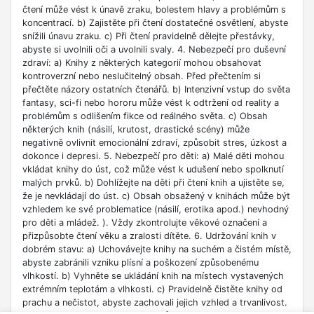
čtení může vést k únavě zraku, bolestem hlavy a problémům s
koncentrací. b) Zajistěte při čtení dostatečné osvětlení, abyste
snížili únavu zraku. c) Při čtení pravidelně dělejte přestávky,
abyste si uvolnili oči a uvolnili svaly. 4. Nebezpečí pro duševní
zdraví: a) Knihy z některých kategorií mohou obsahovat
kontroverzní nebo neslučitelný obsah. Před přečtením si
přečtěte názory ostatních čtenářů. b) Intenzivní vstup do světa
fantasy, sci-fi nebo hororu může vést k odtržení od reality a
problémům s odlišením fikce od reálného světa. c) Obsah
některých knih (násilí, krutost, drastické scény) může
negativně ovlivnit emocionální zdraví, způsobit stres, úzkost a
dokonce i depresi. 5. Nebezpečí pro děti: a) Malé děti mohou
vkládat knihy do úst, což může vést k udušení nebo spolknutí
malých prvků. b) Dohlížejte na děti při čtení knih a ujistěte se,
že je nevkládají do úst. c) Obsah obsažený v knihách může být
vzhledem ke své problematice (násilí, erotika apod.) nevhodný
pro děti a mládež. ). Vždy zkontrolujte věkové označení a
přizpůsobte čtení věku a zralosti dítěte. 6. Udržování knih v
dobrém stavu: a) Uchovávejte knihy na suchém a čistém místě,
abyste zabránili vzniku plísní a poškození způsobenému
vlhkostí. b) Vyhněte se ukládání knih na místech vystavených
extrémním teplotám a vlhkosti. c) Pravidelně čistěte knihy od
prachu a nečistot, abyste zachovali jejich vzhled a trvanlivost.