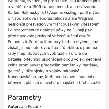
Wagramu, svedených proti Rakousku koncem jara
a v létě roku 1809 Napoleonem I. a arcivévodou
Karlem Rakouským. U Aspern/Esslingu padl mýtus
o Napoleonově neporazitelnosti a ani Wagram
neskončil přesvědčivým francouzským vítězstvím.
Polozapomenuté události války na Dunaji pak
představovaly poslední vítězné tažení císaře
Francouzů. Formou literatury faktu a stylem, jenž
získal jejímu autorovi u čtenářů oblibu, s pomocí
řady map, dobových vyobrazení i ordre de
bataille, bitevního uspořádání obou vojsk, nechává
kniha promlouvat především pamětníky, maršály,
generály, důstojníky a vojáky rakouské i
francouzské strany, kteří ono krvavé zápolení na
bitevních pláních u levého dunajského břehu zažili.
Parametry
Autor:
Jiří Kovařík