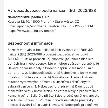
Výrobce/dovozce podle nařízení (EU) 2023/988
Nakladatelství Epocha s. r. o.
Kaprova 12/40, 11000 Praha 1 - Staré Město, CZ
Email: epocha@epocha.cz Telefon: +420 737 195 997 URL:
https://www.epocha.cz/kontakt/
Bezpečnostní informace
Seznam varování o bezpečnosti knih vychází z požadavků
nařízení (EU) 2023/988 o obecné bezpečnosti výrobků
(GPSR): 1. Riziko poranění: a) Zkontrolujte knihu z hlediska
ostrých hran nebo sponek, které mohou způsobit poranění. b)
Dávejte pozor na obaly z tvrdého papíru, které mohou mít
ostré rohy. 2. Nebezpečí požáru: a) Uchovávejte knihy mimo
dosah zdrojů tepla a ohně. b) Vyhněte se ukládání knih na
místech vystavených přímému slunečnímu záření, abyste
zabránili vznícení. 3. Nebezpečí pro zdraví: a) Dlouhodobé
čtení může vést k únavě zraku, bolestem hlavy a problémům s
koncentrací. b) Zajistěte při čtení dostatečné osvětlení, abyste
snížili únavu zraku. c) Při čtení pravidelně dělejte přestávky,
abyste si uvolnili oči a uvolnili svaly. 4. Nebezpečí pro duševní