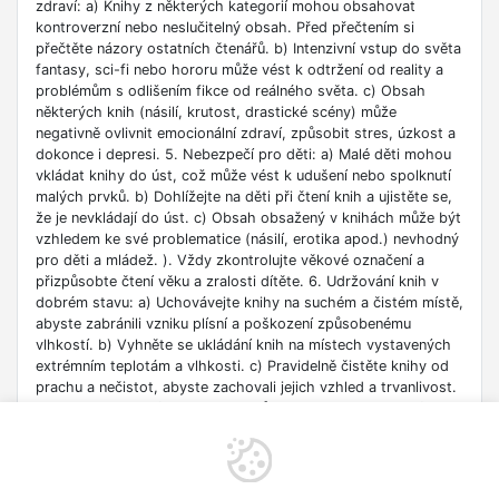
zdraví: a) Knihy z některých kategorií mohou obsahovat
kontroverzní nebo neslučitelný obsah. Před přečtením si
přečtěte názory ostatních čtenářů. b) Intenzivní vstup do světa
fantasy, sci-fi nebo hororu může vést k odtržení od reality a
problémům s odlišením fikce od reálného světa. c) Obsah
některých knih (násilí, krutost, drastické scény) může
negativně ovlivnit emocionální zdraví, způsobit stres, úzkost a
dokonce i depresi. 5. Nebezpečí pro děti: a) Malé děti mohou
vkládat knihy do úst, což může vést k udušení nebo spolknutí
malých prvků. b) Dohlížejte na děti při čtení knih a ujistěte se,
že je nevkládají do úst. c) Obsah obsažený v knihách může být
vzhledem ke své problematice (násilí, erotika apod.) nevhodný
pro děti a mládež. ). Vždy zkontrolujte věkové označení a
přizpůsobte čtení věku a zralosti dítěte. 6. Udržování knih v
dobrém stavu: a) Uchovávejte knihy na suchém a čistém místě,
abyste zabránili vzniku plísní a poškození způsobenému
vlhkostí. b) Vyhněte se ukládání knih na místech vystavených
extrémním teplotám a vlhkosti. c) Pravidelně čistěte knihy od
prachu a nečistot, abyste zachovali jejich vzhled a trvanlivost.
7. Zdroje informací: a) Ověřte si důvěryhodnost informací
obsažených v knize, zejména pokud je používáte pro
vzdělávací nebo profesní účely. b) Věnujte pozornost datu
vydání, protože znalosti v některých oblastech se rychle
deaktualizují. c) Při používání odkazů nebo internetových