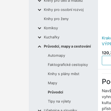
Knihy pro děti a mládež
Knihy pro osobní rozvoj
Knihy pro ženy
Komiksy
Kuchařky
Krak
VÝP
Průvodci, mapy a cestování
120,
Automapy
Faktografické cestopisy
Knihy s plány měst
Po
Mapy
Navš
Průvodci
vyhn
Tipy na výlety
kult
přís
Učebnice a slovníky