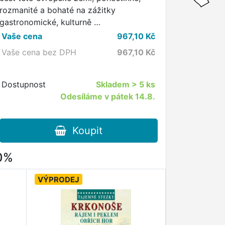
rozmanité a bohaté na zážitky
gastronomické, kulturně …
Vaše cena
967,10
Kč
Vaše cena bez DPH
967,10
Kč
Dostupnost
Skladem
> 5 ks
Odesíláme v pátek 14.8.
Koupit
80%
VÝPRODEJ
VÝPRODEJ