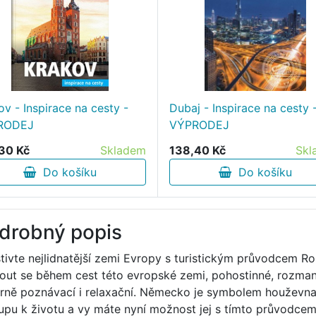
ov - Inspirace na cesty -
Dubaj - Inspirace na cesty 
RODEJ
VÝPRODEJ
30 Kč
Skladem
138,40 Kč
Skl
Do košíku
Do košíku
drobný popis
tivte nejlidnatější zemi Evropy s turistickým průvodcem 
out se během cest této evropské zemi, pohostinné, rozman
urně poznávací i relaxační. Německo je symbolem houževnat
tupu k životu a vy máte nyní možnost jej s tímto průvodc