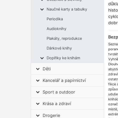
důkl
Naučné karty a tabulky
hist
cykl
Periodika
dobr
Audioknihy
Bezp
Plakáty, reprodukce
Sezna
Dárkové knihy
poran
tvrdé
Doplňky ke knihám
Vyhnět
Dlouh
Děti
abyste
zdrav
ostatn
Kancelář a papírnictví
fikce 
způso
Sport a outdoor
udušen
knihá
Krása a zdraví
označe
místě
extrém
Drogerie