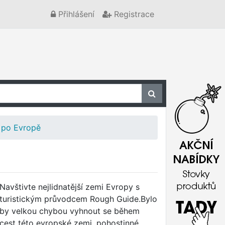
Přihlášení
Registrace
 po Evropě
Navštivte nejlidnatější zemi Evropy s
turistickým průvodcem Rough Guide.Bylo
by velkou chybou vyhnout se během
cest této evropské zemi, pohostinné,