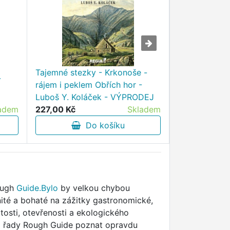
Tajemné stezky - Krkonoše -
-
Poznáváme U
rájem i peklem Obřích hor -
Planet - VÝ
Luboš Y. Koláček - VÝPRODEJ
adem
227,00 Kč
Skladem
413,30 Kč
Do košíku
D
Rough
Guide.Bylo
by velkou chybou
ité a bohaté na zážitky gastronomické,
osti, otevřenosti a ekologického
em řady Rough Guide poznat opravdu