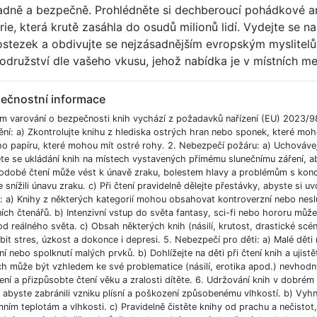
adně a bezpečně. Prohlédněte si dechberoucí pohádkové ar
orie, která krutě zasáhla do osudů milionů lidí. Vydejte se n
ostezek a obdivujte se nejzásadnějším evropským myslitel
odružství dle vašeho vkusu, jehož nabídka je v místních m
ečnostní informace
m varování o bezpečnosti knih vychází z požadavků nařízení (EU) 2023/9
ění: a) Zkontrolujte knihu z hlediska ostrých hran nebo sponek, které moh
ho papíru, které mohou mít ostré rohy. 2. Nebezpečí požáru: a) Uchováve
e se ukládání knih na místech vystavených přímému slunečnímu záření, aby
odobé čtení může vést k únavě zraku, bolestem hlavy a problémům s koncent
 snížili únavu zraku. c) Při čtení pravidelně dělejte přestávky, abyste si uvo
í: a) Knihy z některých kategorií mohou obsahovat kontroverzní nebo nesl
ích čtenářů. b) Intenzivní vstup do světa fantasy, sci-fi nebo hororu můž
od reálného světa. c) Obsah některých knih (násilí, krutost, drastické scé
bit stres, úzkost a dokonce i depresi. 5. Nebezpečí pro děti: a) Malé dět
í nebo spolknutí malých prvků. b) Dohlížejte na děti při čtení knih a ujist
ch může být vzhledem ke své problematice (násilí, erotika apod.) nevhodný
ní a přizpůsobte čtení věku a zralosti dítěte. 6. Udržování knih v dobré
, abyste zabránili vzniku plísní a poškození způsobenému vlhkostí. b) Vyh
ním teplotám a vlhkosti. c) Pravidelně čistěte knihy od prachu a nečistot, 