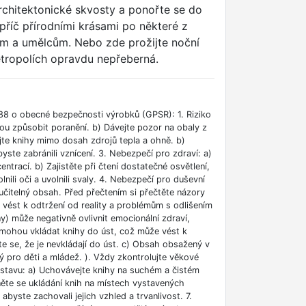
chitektonické skvosty a ponořte se do
apříč přírodními krásami po některé z
ům a umělcům. Nebo zde prožijte noční
etropolích opravdu nepřeberná.
88 o obecné bezpečnosti výrobků (GPSR): 1. Riziko
ou způsobit poranění. b) Dávejte pozor na obaly z
jte knihy mimo dosah zdrojů tepla a ohně. b)
ste zabránili vznícení. 3. Nebezpečí pro zdraví: a)
rací. b) Zajistěte při čtení dostatečné osvětlení,
lnili oči a uvolnili svaly. 4. Nebezpečí pro duševní
učitelný obsah. Před přečtením si přečtěte názory
e vést k odtržení od reality a problémům s odlišením
ny) může negativně ovlivnit emocionální zdraví,
i mohou vkládat knihy do úst, což může vést k
ěte se, že je nevkládají do úst. c) Obsah obsažený v
 pro děti a mládež. ). Vždy zkontrolujte věkové
m stavu: a) Uchovávejte knihy na suchém a čistém
něte se ukládání knih na místech vystavených
abyste zachovali jejich vzhled a trvanlivost. 7.