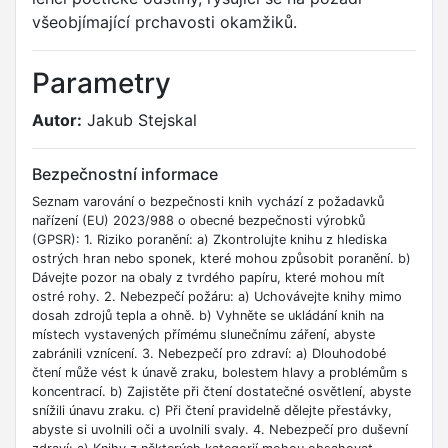
všeobjímající prchavosti okamžiků.
Parametry
Autor:
Jakub Stejskal
Bezpečnostní informace
Seznam varování o bezpečnosti knih vychází z požadavků
nařízení (EU) 2023/988 o obecné bezpečnosti výrobků
(GPSR): 1. Riziko poranění: a) Zkontrolujte knihu z hlediska
ostrých hran nebo sponek, které mohou způsobit poranění. b)
Dávejte pozor na obaly z tvrdého papíru, které mohou mít
ostré rohy. 2. Nebezpečí požáru: a) Uchovávejte knihy mimo
dosah zdrojů tepla a ohně. b) Vyhněte se ukládání knih na
místech vystavených přímému slunečnímu záření, abyste
zabránili vznícení. 3. Nebezpečí pro zdraví: a) Dlouhodobé
čtení může vést k únavě zraku, bolestem hlavy a problémům s
koncentrací. b) Zajistěte při čtení dostatečné osvětlení, abyste
snížili únavu zraku. c) Při čtení pravidelně dělejte přestávky,
abyste si uvolnili oči a uvolnili svaly. 4. Nebezpečí pro duševní