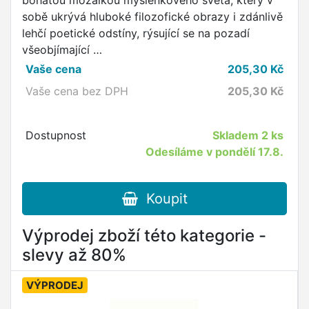
bohatou mozaikou myšlenkového světa, který v
sobě ukrývá hluboké filozofické obrazy i zdánlivě
lehčí poetické odstíny, rýsující se na pozadí
všeobjímající …
Vaše cena
205,30
Kč
Vaše cena bez DPH
205,30
Kč
Dostupnost
Skladem
2 ks
Odesíláme v pondělí 17.8.
Koupit
Výprodej zboží této kategorie -
slevy až 80%
VÝPRODEJ