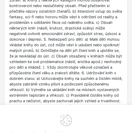
zdraví: a) Knihy z některých kategorií mohou obsahovat
kontroverzní nebo neslučitelný obsah. Před přečtením si
přečtěte názory ostatních čtenářů. b) Intenzivní vstup do světa
fantasy, sci-fi nebo hororu může vést k odtržení od reality a
problémům s odlišením fikce od reálného světa. c) Obsah
některých knih (násilí, krutost, drastické scény) může
negativně ovlivnit emocionální zdraví, způsobit stres, úzkost a
dokonce i depresi. 5. Nebezpečí pro děti: a) Malé děti mohou
vkládat knihy do úst, což může vést k udušení nebo spolknutí
malých prvků. b) Dohlížejte na děti při čtení knih a ujistěte se,
že je nevkládají do úst. c) Obsah obsažený v knihách může být
vzhledem ke své problematice (násilí, erotika apod.) nevhodný
pro děti a mládež. ). Vždy zkontrolujte věkové označení a
přizpůsobte čtení věku a zralosti dítěte. 6. Udržování knih v
dobrém stavu: a) Uchovávejte knihy na suchém a čistém místě,
abyste zabránili vzniku plísní a poškození způsobenému
vlhkostí. b) Vyhněte se ukládání knih na místech vystavených
extrémním teplotám a vlhkosti. c) Pravidelně čistěte knihy od
prachu a nečistot, abyste zachovali jejich vzhled a trvanlivost.
7. Zdroje informací: a) Ověřte si důvěryhodnost informací
obsažených v knize, zejména pokud je používáte pro
vzdělávací nebo profesní účely. b) Věnujte pozornost datu
vydání, protože znalosti v některých oblastech se rychle
deaktualizují. c) Při používání odkazů nebo internetových