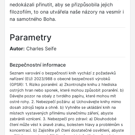
nedokázali přinutit, aby se přizpůsobila jejich
filozofiím, to ona utvářela naše názory na vesmír i
na samotného Boha.
Parametry
Autor:
Charles Seife
Bezpečnostní informace
Seznam varování o bezpečnosti knih vychází z požadavků
nařízení (EU) 2023/988 o obecné bezpečnosti výrobků
(GPSR): 1. Riziko poranění: a) Zkontrolujte knihu z hlediska
ostrých hran nebo sponek, které mohou způsobit poranění. b)
Dávejte pozor na obaly z tvrdého papíru, které mohou mít
ostré rohy. 2. Nebezpečí požáru: a) Uchovávejte knihy mimo
dosah zdrojů tepla a ohně. b) Vyhněte se ukládání knih na
místech vystavených přímému slunečnímu záření, abyste
zabránili vznícení. 3. Nebezpečí pro zdraví: a) Dlouhodobé
čtení může vést k únavě zraku, bolestem hlavy a problémům s
koncentrací. b) Zajistěte při čtení dostatečné osvětlení, abyste