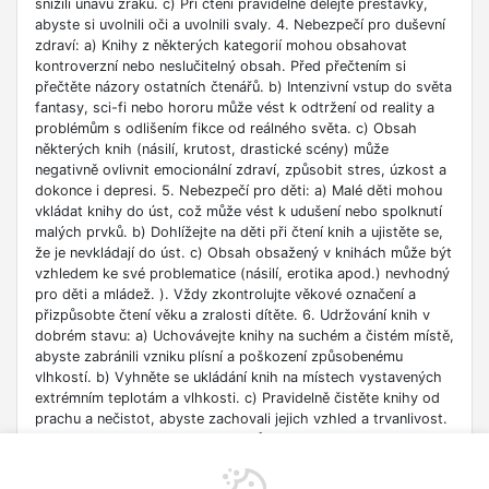
snížili únavu zraku. c) Při čtení pravidelně dělejte přestávky,
abyste si uvolnili oči a uvolnili svaly. 4. Nebezpečí pro duševní
zdraví: a) Knihy z některých kategorií mohou obsahovat
kontroverzní nebo neslučitelný obsah. Před přečtením si
přečtěte názory ostatních čtenářů. b) Intenzivní vstup do světa
fantasy, sci-fi nebo hororu může vést k odtržení od reality a
problémům s odlišením fikce od reálného světa. c) Obsah
některých knih (násilí, krutost, drastické scény) může
negativně ovlivnit emocionální zdraví, způsobit stres, úzkost a
dokonce i depresi. 5. Nebezpečí pro děti: a) Malé děti mohou
vkládat knihy do úst, což může vést k udušení nebo spolknutí
malých prvků. b) Dohlížejte na děti při čtení knih a ujistěte se,
že je nevkládají do úst. c) Obsah obsažený v knihách může být
vzhledem ke své problematice (násilí, erotika apod.) nevhodný
pro děti a mládež. ). Vždy zkontrolujte věkové označení a
přizpůsobte čtení věku a zralosti dítěte. 6. Udržování knih v
dobrém stavu: a) Uchovávejte knihy na suchém a čistém místě,
abyste zabránili vzniku plísní a poškození způsobenému
vlhkostí. b) Vyhněte se ukládání knih na místech vystavených
extrémním teplotám a vlhkosti. c) Pravidelně čistěte knihy od
prachu a nečistot, abyste zachovali jejich vzhled a trvanlivost.
7. Zdroje informací: a) Ověřte si důvěryhodnost informací
obsažených v knize, zejména pokud je používáte pro
vzdělávací nebo profesní účely. b) Věnujte pozornost datu