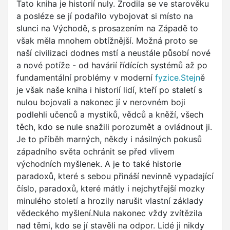
Tato kniha je historií nuly. Zrodila se ve starověku
a posléze se jí podařilo vybojovat si místo na
slunci na Východě, s prosazením na Západě to
však měla mnohem obtížnější. Možná proto se
naší civilizaci dodnes mstí a neustále působí nové
a nové potíže - od havárií řídících systémů až po
fundamentální problémy v moderní
fyzice.Stejn
ě
je však naše kniha i historií lidí, kteří po staletí s
nulou bojovali a nakonec jí v nerovném boji
podlehli učenců a mystiků, vědců a kněží, všech
těch, kdo se nule snažili porozumět a ovládnout ji.
Je to příběh marných, někdy i násilných pokusů
západního světa ochránit se před vlivem
východních myšlenek. A je to také historie
paradoxů, které s sebou přináší nevinně vypadající
číslo, paradoxů, které mátly i nejchytřejší mozky
minulého století a hrozily narušit vlastní základy
vědeckého myšlení.Nula nakonec vždy zvítězila
nad těmi, kdo se jí stavěli na odpor. Lidé ji nikdy