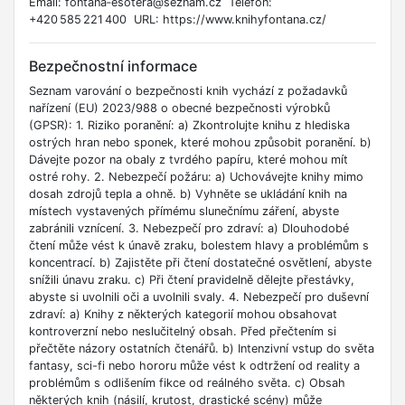
Email: fontana‑esotera@seznam.cz Telefon:
+420 585 221 400 URL: https://www.knihyfontana.cz/
Bezpečnostní informace
Seznam varování o bezpečnosti knih vychází z požadavků
nařízení (EU) 2023/988 o obecné bezpečnosti výrobků
(GPSR): 1. Riziko poranění: a) Zkontrolujte knihu z hlediska
ostrých hran nebo sponek, které mohou způsobit poranění. b)
Dávejte pozor na obaly z tvrdého papíru, které mohou mít
ostré rohy. 2. Nebezpečí požáru: a) Uchovávejte knihy mimo
dosah zdrojů tepla a ohně. b) Vyhněte se ukládání knih na
místech vystavených přímému slunečnímu záření, abyste
zabránili vznícení. 3. Nebezpečí pro zdraví: a) Dlouhodobé
čtení může vést k únavě zraku, bolestem hlavy a problémům s
koncentrací. b) Zajistěte při čtení dostatečné osvětlení, abyste
snížili únavu zraku. c) Při čtení pravidelně dělejte přestávky,
abyste si uvolnili oči a uvolnili svaly. 4. Nebezpečí pro duševní
zdraví: a) Knihy z některých kategorií mohou obsahovat
kontroverzní nebo neslučitelný obsah. Před přečtením si
přečtěte názory ostatních čtenářů. b) Intenzivní vstup do světa
fantasy, sci-fi nebo hororu může vést k odtržení od reality a
problémům s odlišením fikce od reálného světa. c) Obsah
některých knih (násilí, krutost, drastické scény) může