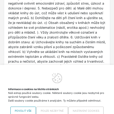
negativně ovlivnit emocionální zdraví, způsobit stres, úzkost a
dokonce i depresi. 5. Nebezpečí pro děti: a) Malé děti mohou
vkládat knihy do úst, což může vést k udušení nebo spolknutí
malých prvků. b) Dohlížejte na děti při čtení knih a ujistěte se,
že je nevkládají do úst. c) Obsah obsažený v knihách může být
vzhledem ke své problematice (násilí, erotika apod.) nevhodný
pro děti a mládež. ). Vždy zkontrolujte věkové označení a
přizpůsobte čtení věku a zralosti dítěte. 6. Udržování knih v
dobrém stavu: a) Uchovávejte knihy na suchém a čistém místě,
abyste zabránili vzniku plísní a poškození způsobenému
vlhkostí. b) Vyhněte se ukládání knih na místech vystavených
extrémním teplotám a vlhkosti. c) Pravidelně čistěte knihy od
prachu a nečistot, abyste zachovali jejich vzhled a trvanlivost.
7. Zdroje informací: a) Ověřte si důvěryhodnost informací
obsažených v knize, zejména pokud je používáte pro
vzdělávací nebo profesní účely. b) Věnujte pozornost datu
vydání, protože znalosti v některých oblastech se rychle
deaktualizují. c) Při používání odkazů nebo internetových
Informace o cookies na těchto stránkách
zdrojů uvedených v knize buďte opatrní a dodržujte pravidla
Náš eshop používá soubory cookie. Některé soubory cookie jsou nezbytné pro
bezpečnosti na síti. 8. Autorská práva: a) Dodržujte autorská
správné fungování webu.
práva obsahu zpřístupněného v knize.
Další soubory cookie používáme k analýzám. Ty můžete případně odmítnout.
POVOLIT VŠE
POUZE NEZBYTNÉ
NASTAVENÍ COOKIES