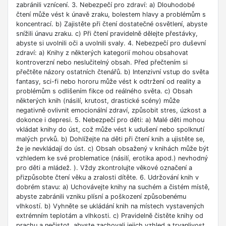
zabránili vznícení. 3. Nebezpečí pro zdraví: a) Dlouhodobé
čtení může vést k únavě zraku, bolestem hlavy a problémům s
koncentrací. b) Zajistěte při čtení dostatečné osvětlení, abyste
snížili únavu zraku. c) Při čtení pravidelně dělejte přestávky,
abyste si uvolnili oči a uvolnili svaly. 4. Nebezpečí pro duševní
zdraví: a) Knihy z některých kategorií mohou obsahovat
kontroverzní nebo neslučitelný obsah. Před přečtením si
přečtěte názory ostatních čtenářů. b) Intenzivní vstup do světa
fantasy, sci-fi nebo hororu může vést k odtržení od reality a
problémům s odlišením fikce od reálného světa. c) Obsah
některých knih (násilí, krutost, drastické scény) může
negativně ovlivnit emocionální zdraví, způsobit stres, úzkost a
dokonce i depresi. 5. Nebezpečí pro děti: a) Malé děti mohou
vkládat knihy do úst, což může vést k udušení nebo spolknutí
malých prvků. b) Dohlížejte na děti při čtení knih a ujistěte se,
že je nevkládají do úst. c) Obsah obsažený v knihách může být
vzhledem ke své problematice (násilí, erotika apod.) nevhodný
pro děti a mládež. ). Vždy zkontrolujte věkové označení a
přizpůsobte čtení věku a zralosti dítěte. 6. Udržování knih v
dobrém stavu: a) Uchovávejte knihy na suchém a čistém místě,
abyste zabránili vzniku plísní a poškození způsobenému
vlhkostí. b) Vyhněte se ukládání knih na místech vystavených
extrémním teplotám a vlhkosti. c) Pravidelně čistěte knihy od
prachu a nečistot, abyste zachovali jejich vzhled a trvanlivost.