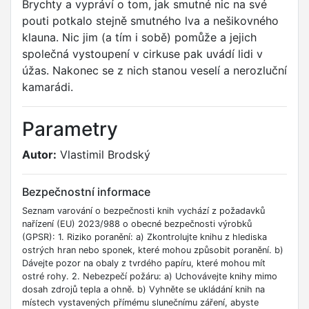
Brychty a vypráví o tom, jak smutné nic na své
pouti potkalo stejně smutného lva a nešikovného
klauna. Nic jim (a tím i sobě) pomůže a jejich
společná vystoupení v cirkuse pak uvádí lidi v
úžas. Nakonec se z nich stanou veselí a nerozluční
kamarádi.
Parametry
Autor:
Vlastimil Brodský
Bezpečnostní informace
Seznam varování o bezpečnosti knih vychází z požadavků
nařízení (EU) 2023/988 o obecné bezpečnosti výrobků
(GPSR): 1. Riziko poranění: a) Zkontrolujte knihu z hlediska
ostrých hran nebo sponek, které mohou způsobit poranění. b)
Dávejte pozor na obaly z tvrdého papíru, které mohou mít
ostré rohy. 2. Nebezpečí požáru: a) Uchovávejte knihy mimo
dosah zdrojů tepla a ohně. b) Vyhněte se ukládání knih na
místech vystavených přímému slunečnímu záření, abyste