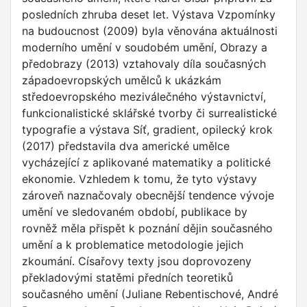
posledních zhruba deset let. Výstava Vzpomínky
na budoucnost (2009) byla věnována aktuálnosti
moderního umění v soudobém umění, Obrazy a
předobrazy (2013) vztahovaly díla současných
západoevropských umělců k ukázkám
středoevropského meziválečného výstavnictví,
funkcionalistické sklářské tvorby či surrealistické
typografie a výstava Síť, gradient, opilecký krok
(2017) představila dva americké umělce
vycházející z aplikované matematiky a politické
ekonomie. Vzhledem k tomu, že tyto výstavy
zároveň naznačovaly obecnější tendence vývoje
umění ve sledovaném období, publikace by
rovněž měla přispět k poznání dějin současného
umění a k problematice metodologie jejich
zkoumání. Císařovy texty jsou doprovozeny
překladovými statěmi předních teoretiků
současného umění (Juliane Rebentischové, André