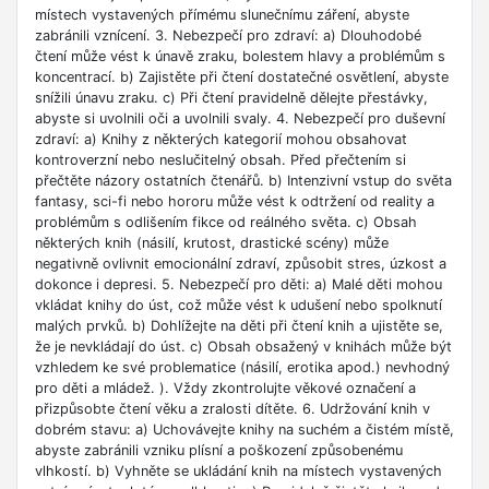
místech vystavených přímému slunečnímu záření, abyste
zabránili vznícení. 3. Nebezpečí pro zdraví: a) Dlouhodobé
čtení může vést k únavě zraku, bolestem hlavy a problémům s
koncentrací. b) Zajistěte při čtení dostatečné osvětlení, abyste
snížili únavu zraku. c) Při čtení pravidelně dělejte přestávky,
abyste si uvolnili oči a uvolnili svaly. 4. Nebezpečí pro duševní
zdraví: a) Knihy z některých kategorií mohou obsahovat
kontroverzní nebo neslučitelný obsah. Před přečtením si
přečtěte názory ostatních čtenářů. b) Intenzivní vstup do světa
fantasy, sci-fi nebo hororu může vést k odtržení od reality a
problémům s odlišením fikce od reálného světa. c) Obsah
některých knih (násilí, krutost, drastické scény) může
negativně ovlivnit emocionální zdraví, způsobit stres, úzkost a
dokonce i depresi. 5. Nebezpečí pro děti: a) Malé děti mohou
vkládat knihy do úst, což může vést k udušení nebo spolknutí
malých prvků. b) Dohlížejte na děti při čtení knih a ujistěte se,
že je nevkládají do úst. c) Obsah obsažený v knihách může být
vzhledem ke své problematice (násilí, erotika apod.) nevhodný
pro děti a mládež. ). Vždy zkontrolujte věkové označení a
přizpůsobte čtení věku a zralosti dítěte. 6. Udržování knih v
dobrém stavu: a) Uchovávejte knihy na suchém a čistém místě,
abyste zabránili vzniku plísní a poškození způsobenému
vlhkostí. b) Vyhněte se ukládání knih na místech vystavených