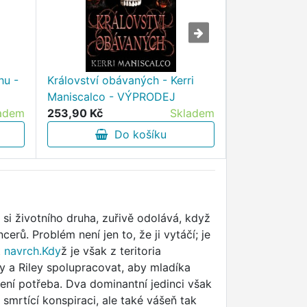
hu -
Království obávaných - Kerri
Škola Malého
Maniscalco - VÝPRODEJ
VÝPRODEJ
adem
253,90 Kč
Skladem
210,30 Kč
Do košíku
D
 si životního druha, zuřivě odolává, když
erů. Problém není jen to, že ji vytáčí; je
t
navrch.Kdy
ž je však z teritoria
 a Riley spolupracovat, aby mladíka
není potřeba. Dva dominantní jedinci však
 smrtící konspiraci, ale také vášeň tak