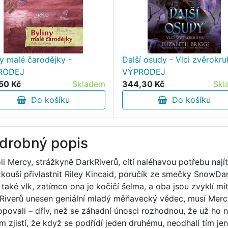
ny malé čarodějky -
Další osudy - Vlci zvěrokru
RODEJ
VÝPRODEJ
50 Kč
Skladem
344,30 Kč
Skl
Do košíku
Do košíku
drobný popis
li Mercy, strážkyně DarkRiverů, cítí naléhavou potřebu najít
 zkouší přivlastnit Riley Kincaid, poručík ze smečky SnowDanc
ž také vlk, zatímco ona je kočičí šelma, a oba jsou zvyklí mí
Riverů unesen geniální mladý měňavecký vědec, musí Mercy
opovali – dřív, než se záhadní únosci rozhodnou, že už ho 
m zjistí, že když se podřídí jeden druhému, neodhalí tím jen