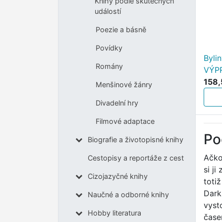
Knihy podle skutečných
událostí
Poezie a básně
Povídky
Byli
Romány
VÝP
158,
Menšinové žánry
Divadelní hry
Filmové adaptace
Po
Biografie a životopisné knihy
Ačko
Cestopisy a reportáže z cest
si ji
Cizojazyčné knihy
toti
Dark
Naučné a odborné knihy
vyst
Hobby literatura
čase