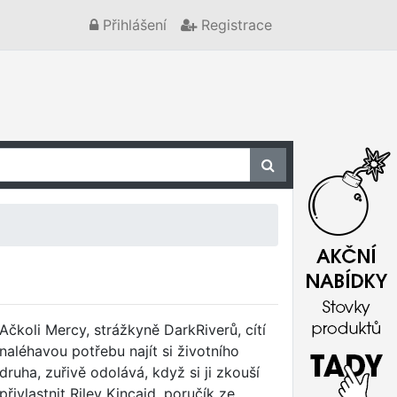
Přihlášení
Registrace
Ačkoli Mercy, strážkyně DarkRiverů, cítí
naléhavou potřebu najít si životního
druha, zuřivě odolává, když si ji zkouší
přivlastnit Riley Kincaid, poručík ze