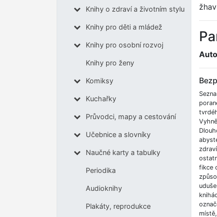
žhav
Knihy o zdraví a životním stylu
Knihy pro děti a mládež
Pa
Knihy pro osobní rozvoj
Auto
Knihy pro ženy
Bezp
Komiksy
Sezna
Kuchařky
poran
tvrdé
Průvodci, mapy a cestování
Vyhnět
Dlouh
Učebnice a slovníky
abyste
zdrav
Naučné karty a tabulky
ostatn
fikce 
Periodika
způso
udušen
Audioknihy
knihá
označe
Plakáty, reprodukce
místě