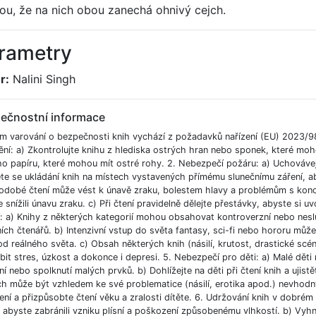
ou, že na nich obou zanechá ohnivý cejch.
rametry
r:
Nalini Singh
ečnostní informace
m varování o bezpečnosti knih vychází z požadavků nařízení (EU) 2023/9
ění: a) Zkontrolujte knihu z hlediska ostrých hran nebo sponek, které moh
ho papíru, které mohou mít ostré rohy. 2. Nebezpečí požáru: a) Uchováve
e se ukládání knih na místech vystavených přímému slunečnímu záření, aby
odobé čtení může vést k únavě zraku, bolestem hlavy a problémům s koncent
 snížili únavu zraku. c) Při čtení pravidelně dělejte přestávky, abyste si uvo
í: a) Knihy z některých kategorií mohou obsahovat kontroverzní nebo nesl
ích čtenářů. b) Intenzivní vstup do světa fantasy, sci-fi nebo hororu můž
od reálného světa. c) Obsah některých knih (násilí, krutost, drastické scé
bit stres, úzkost a dokonce i depresi. 5. Nebezpečí pro děti: a) Malé dět
í nebo spolknutí malých prvků. b) Dohlížejte na děti při čtení knih a ujist
ch může být vzhledem ke své problematice (násilí, erotika apod.) nevhodný
ní a přizpůsobte čtení věku a zralosti dítěte. 6. Udržování knih v dobré
, abyste zabránili vzniku plísní a poškození způsobenému vlhkostí. b) Vyh