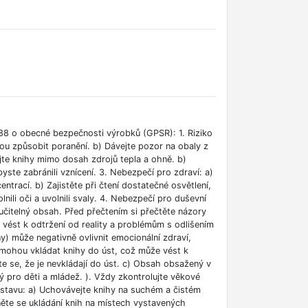
88 o obecné bezpečnosti výrobků (GPSR): 1. Riziko
ou způsobit poranění. b) Dávejte pozor na obaly z
jte knihy mimo dosah zdrojů tepla a ohně. b)
ste zabránili vznícení. 3. Nebezpečí pro zdraví: a)
rací. b) Zajistěte při čtení dostatečné osvětlení,
lnili oči a uvolnili svaly. 4. Nebezpečí pro duševní
učitelný obsah. Před přečtením si přečtěte názory
e vést k odtržení od reality a problémům s odlišením
ny) může negativně ovlivnit emocionální zdraví,
i mohou vkládat knihy do úst, což může vést k
ěte se, že je nevkládají do úst. c) Obsah obsažený v
 pro děti a mládež. ). Vždy zkontrolujte věkové
m stavu: a) Uchovávejte knihy na suchém a čistém
něte se ukládání knih na místech vystavených