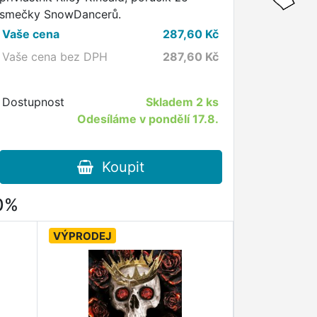
smečky SnowDancerů.
Vaše cena
287,60
Kč
Vaše cena bez DPH
287,60
Kč
Dostupnost
Skladem
2 ks
Odesíláme v pondělí 17.8.
Koupit
80%
VÝPRODEJ
VÝPRODEJ