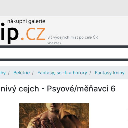
Síť výdejních míst po celé ČR
více info »
ihy
Beletrie
Fantasy, sci-fi a horory
Fantasy knihy
nivý cejch - Psyové/měňavci 6