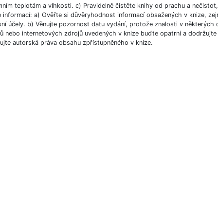
ním teplotám a vlhkosti. c) Pravidelně čistěte knihy od prachu a nečistot, 
e informací: a) Ověřte si důvěryhodnost informací obsažených v knize, ze
ní účely. b) Věnujte pozornost datu vydání, protože znalosti v některých o
 nebo internetových zdrojů uvedených v knize buďte opatrní a dodržujte p
ujte autorská práva obsahu zpřístupněného v knize.