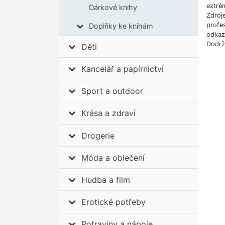
extrém
Dárkové knihy
Zdroj
profes
Doplňky ke knihám
odkazů
Dodrž
Děti
Kancelář a papírnictví
Sport a outdoor
Krása a zdraví
Drogerie
Móda a oblečení
Hudba a film
Erotické potřeby
Potraviny a nápoje