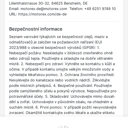
Lilienthalstrasse 30-32, 64625 Bensheim, DE
Email: motorex.de@motorex.com Telefon: +49 6251 9749 10
URL: https://motorex.com/de-de
Bezpečnostní informace
Seznam varování týkajících se bezpečnosti olejů, maziv a
odmašťovačů je založen na požadavcích nařízení (EU)
2023/988 o obecné bezpečnosti výrobků (GPSR): 1.
Nebezpečí požáru: Neskladujte v blízkosti otevřeného ohně
nebo zdrojů tepla. Používejte a skladujte na dobře větraném
místě. 2. Nebezpečí pro zdraví: Vyhněte se kontaktu s kůží a
očima. V případě kontaktu omyjte velkým množstvím vody a
vyhledejte lékařskou pomoc. 3. Ochrana životního prostředí:
Nevylévejte do kanalizace nebo vodních nádrží. Zlikvidujte
podle místních předpisů. 4. Bezpečné používání: Používejte
podle zamýšleného účelu a pokynů výrobce. Nepoužívejte pro
potravinářské účely. 5. Skladování: Uchovávejte mimo dosah
dětí a zvířat. Uchovávejte v původním obalu, na chladném a
suchém místě. 6. První pomoc: V případě požití nevyvolávejte
zvracení. Okamžitě kontaktujte svého lékaře a ukažte etiketu
výrobku. 7. Osobní ochrana: Používejte ochranné rukavice a
brýle během aplikace. Vyhněte se vdechování výparů. 8.