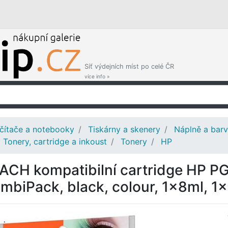
Síť výdejních míst po celé ČR
více info »
čítače a notebooky
Tiskárny a skenery
Náplně a barv
Tonery, cartridge a inkoust
Tonery
HP
ACH kompatibilní cartridge HP P
mbiPack, black, colour, 1x8ml, 1