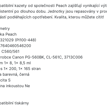
tibilní kazety od společnosti Peach zajišťují vynikající výt
istentní po dlouhou dobu. Jednotky jsou repasovány v pro
stí podléhajících opotřebení. Kvalita, kterou můžete cítit!
metry
ka Peach
321029 (PI100-448)
 7640460546200
 C560/561
ýrobce Canon PG-560BK, CL-561C, 3713C006
m 1x 8, 1x 8,5 ml
s 1x 200, 1x 165 stran
a barevná, černá
cita S
ina inkoustou Ne
atibilní tiskárny