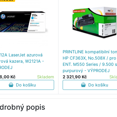
PRINTLINE kompatibilní ton
12A LaserJet azurová
HP CF363X, No.508X / pro
rová kazera, W2121A -
ENT. M550 Series / 9.500 s
RODEJ
purpurový - VÝPRODEJ
6,00 Kč
Skladem
2 321,90 Kč
Skl
Do košíku
Do košíku
drobný popis