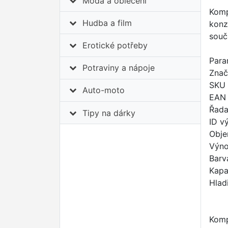
Móda a oblečení
Kompa
Hudba a film
konz
součá
Erotické potřeby
Para
Potraviny a nápoje
Znač
SKU 
Auto-moto
EAN
Řada
Tipy na dárky
ID v
Obje
Výno
Barv
Kapa
Hlad
Komp