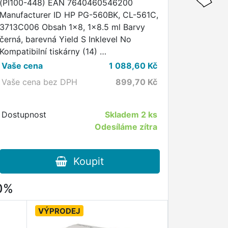
(PI100-448) EAN 7640460546200
Manufacturer ID HP PG-560BK, CL-561C,
3713C006 Obsah 1x8, 1x8.5 ml Barvy
černá, barevná Yield S Inklevel No
Kompatibilní tiskárny (14) …
Vaše cena
1 088,60
Kč
Vaše cena bez DPH
899,70
Kč
Dostupnost
Skladem
2 ks
Odesíláme zítra
Koupit
80%
VÝPRODEJ
VÝPRODEJ