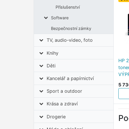
Příslušenství
Software
Bezpečnostní zámky
TV, audio-video, foto
Knihy
HP 2
Děti
tone
VÝP
Kancelář a papírnictví
5 73
Sport a outdoor
Krása a zdraví
Po
Drogerie