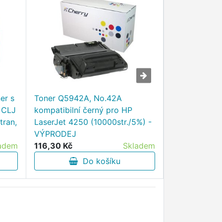
Xerox C320 
er s
Toner Q5942A, No.42A
Std (1800) 
 CLJ
kompatibilní černý pro HP
tran,
LaserJet 4250 (10000str./5%) -
VÝPRODEJ
adem
116,30 Kč
Skladem
1 687,50 Kč
Do košíku
D