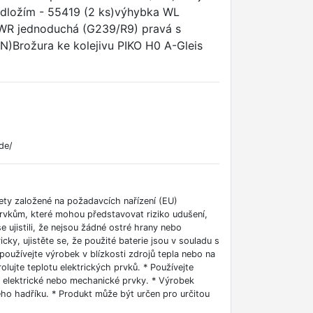
odložím - 55419 (2 ks)výhybka WL
 WR jednoduchá (G239/R9) pravá s
)Brožura ke kolejivu PIKO H0 A-Gleis
de/
ety založené na požadavcích nařízení (EU)
vkům, které mohou představovat riziko udušení,
e ujistili, že nejsou žádné ostré hrany nebo
ky, ujistěte se, že použité baterie jsou v souladu s
užívejte výrobek v blízkosti zdrojů tepla nebo na
lujte teplotu elektrických prvků. * Používejte
t elektrické nebo mechanické prvky. * Výrobek
ho hadříku. * Produkt může být určen pro určitou