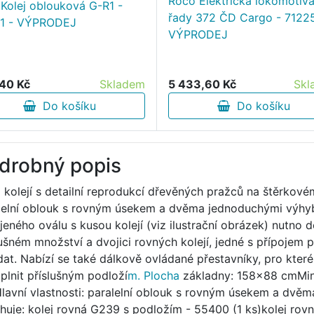
Roco Elektrická lokomotiv
 Kolej oblouková G-R1 -
řady 372 ČD Cargo - 71225
1 - VÝPRODEJ
VÝPRODEJ
40 Kč
Skladem
5 433,60 Kč
Skl
Do košíku
Do košíku
drobný popis
 kolejí s detailní reprodukcí dřevěných pražců na štěrkové
lelní oblouk s rovným úsekem a dvěma jednoduchými výhy
jeného oválu s kusou kolejí (viz ilustrační obrázek) nutno 
lušném množství a dvojici rovných kolejí, jedné s přípojem 
dat. Nabízí se také dálkově ovládané přestavníky, pro které
oplnit příslušným podloží
m. Plocha
základny: 158x88 cmMini
lavní vlastnosti: paralelní oblouk s rovným úsekem a dvě
huje: kolej rovná G239 s podložím - 55400 (1 ks)kolej rovn