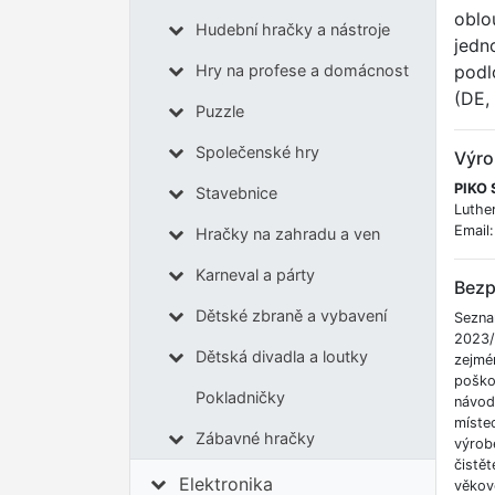
oblo
Hudební hračky a nástroje
jedn
podl
Hry na profese a domácnost
(DE,
Puzzle
Společenské hry
Výro
PIKO 
Stavebnice
Luthe
Email
Hračky na zahradu a ven
Karneval a párty
Bezp
Dětské zbraně a vybavení
Sezna
2023/
Dětská divadla a loutky
zejmén
poškoz
Pokladničky
návod
místec
Zábavné hračky
výrob
čistě
Elektronika
věkov