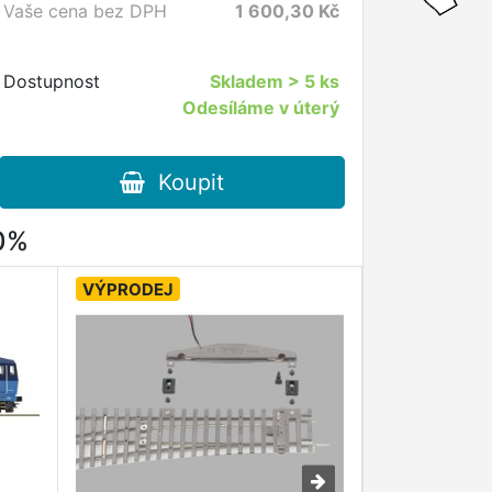
Vaše cena bez DPH
1 600,30
Kč
Dostupnost
Skladem
> 5 ks
Odesíláme v úterý
Koupit
80%
VÝPRODEJ
VÝPRODEJ