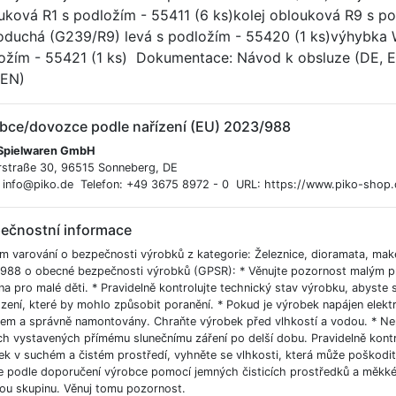
uková R1 s podložím - 55411 (6 ks)kolej oblouková R9 s p
oduchá (G239/R9) levá s podložím - 55420 (1 ks)výhybka
ožím - 55421 (1 ks) Dokumentace: Návod k obsluze (DE, EN
 EN)
bce/dovozce podle nařízení (EU) 2023/988
Spielwaren GmbH
rstraße 30, 96515 Sonneberg, DE
: info@piko.de Telefon: +49 3675 8972 - 0 URL: https://www.piko-shop.
ečnostní informace
m varování o bezpečnosti výrobků z kategorie: Železnice, dioramata, mak
988 o obecné bezpečnosti výrobků (GPSR): * Věnujte pozornost malým pr
a pro malé děti. * Pravidelně kontrolujte technický stav výrobku, abyste s
ení, které by mohlo způsobit poranění. * Pokud je výrobek napájen elektric
em a správně namontovány. Chraňte výrobek před vlhkostí a vodou. * Nepo
h vystavených přímému slunečnímu záření po delší dobu. Pravidelně kontro
ek v suchém a čistém prostředí, vyhněte se vlhkosti, která může poškodi
te podle doporučení výrobce pomocí jemných čisticích prostředků a měkké
ou skupinu. Věnuj tomu pozornost.