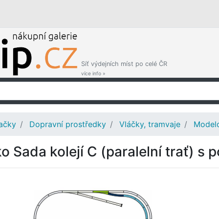
Síť výdejních míst po celé ČR
více info »
ačky
Dopravní prostředky
Vláčky, tramvaje
Modelo
ko Sada kolejí C (paralelní trať) s