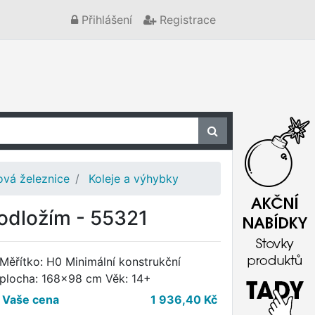
Přihlášení
Registrace
vá železnice
Koleje a výhybky
 podložím - 55321
Měřítko: H0 Minimální konstrukční
plocha: 168x98 cm Věk: 14+
Vaše cena
1 936,40
Kč