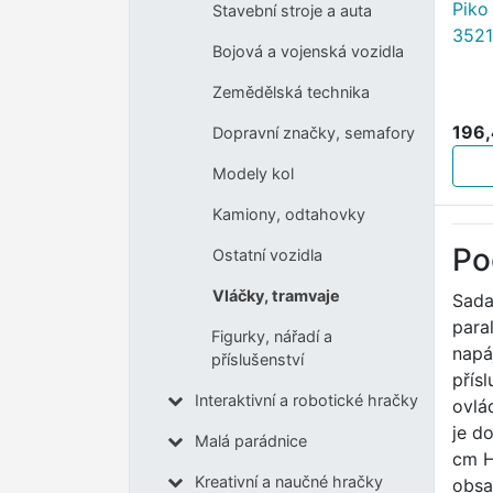
Piko
Stavební stroje a auta
3521
Bojová a vojenská vozidla
Zemědělská technika
196,
Dopravní značky, semafory
Modely kol
Kamiony, odtahovky
Po
Ostatní vozidla
Vláčky, tramvaje
Sada
para
Figurky, nářadí a
napá
příslušenství
přís
Interaktivní a robotické hračky
ovlá
je d
Malá parádnice
cm H
Kreativní a naučné hračky
obsa