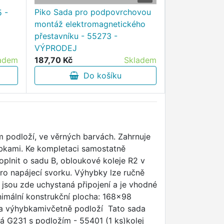
a
Piko Sada pro podpovrchovou
 -
montáž elektromagnetického
Piko Izolační
přestavníku - 55273 -
24 ks - 552
VÝPRODEJ
adem
187,70 Kč
Skladem
106,40 Kč
Do košíku
D
m podloží, ve věrných barvách. Zahrnuje
bkami. Ke kompletaci samostatně
doplnit o sadu B, obloukové koleje R2 v
pro napájecí svorku. Výhybky lze ručně
 jsou zde uchystaná připojení a je vhodné
mální konstrukční plocha: 168x98
ma výhybkamivčetně podloží Tato sada
á G231 s podložím - 55401 (1 ks)kolej