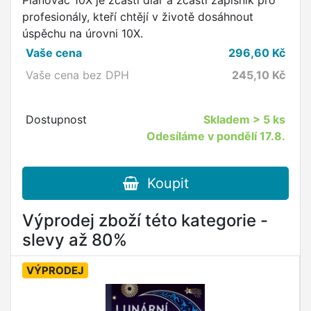
Plánovač 10X je zčásti diář a zčásti zápisník pro
profesionály, kteří chtějí v životě dosáhnout
úspěchu na úrovni 10X.
Vaše cena
296,60
Kč
Vaše cena bez DPH
245,10
Kč
Dostupnost
Skladem
> 5 ks
Odesíláme v pondělí 17.8.
Koupit
Výprodej zboží této kategorie -
slevy až 80%
VÝPRODEJ