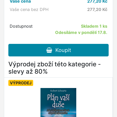
Vaše cena
277,20
Kč
Vaše cena bez DPH
277,20
Kč
Dostupnost
Skladem
1 ks
Odesíláme v pondělí 17.8.
Koupit
Výprodej zboží této kategorie -
slevy až 80%
VÝPRODEJ