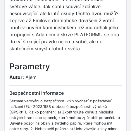
světové válce. Jak spolu souvisí zdánlivě
nesouvisející, ale kruté osudy těchto dvou mužů?
Teprve až Emilovo dramatické dovršení životní
pouti v novém komunistickém režimu odhalí jeho
propojení s Adamem a skrze PLATFORMU se oba
dozví šokující pravdu nejen o sobě, ale i o
skutečném smyslu tohoto světa.
Parametry
Autor:
Ajem
Bezpečnostní informace
Seznam varování o bezpečnosti knih vychází z požadavků
nařízení (EU) 2023/988 o obecné bezpečnosti výrobků
(GPSR): 1. Riziko poranění: a) Zkontrolujte knihu z hlediska
ostrých hran nebo sponek, které mohou způsobit poranění. b)
Dávejte pozor na obaly z tvrdého papíru, které mohou mít
ostré rohy. 2. Nebezpečí požáru: a) Uchovávejte knihy mimo