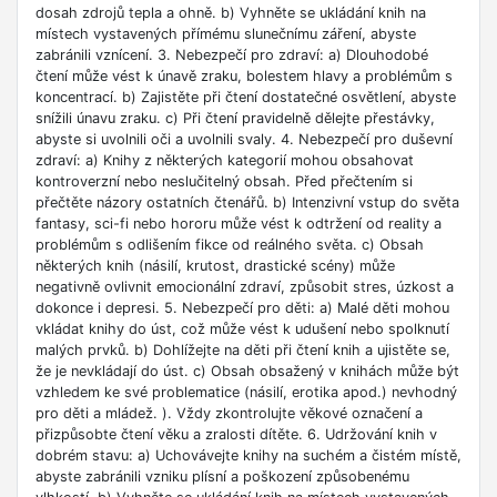
dosah zdrojů tepla a ohně. b) Vyhněte se ukládání knih na
místech vystavených přímému slunečnímu záření, abyste
zabránili vznícení. 3. Nebezpečí pro zdraví: a) Dlouhodobé
čtení může vést k únavě zraku, bolestem hlavy a problémům s
koncentrací. b) Zajistěte při čtení dostatečné osvětlení, abyste
snížili únavu zraku. c) Při čtení pravidelně dělejte přestávky,
abyste si uvolnili oči a uvolnili svaly. 4. Nebezpečí pro duševní
zdraví: a) Knihy z některých kategorií mohou obsahovat
kontroverzní nebo neslučitelný obsah. Před přečtením si
přečtěte názory ostatních čtenářů. b) Intenzivní vstup do světa
fantasy, sci-fi nebo hororu může vést k odtržení od reality a
problémům s odlišením fikce od reálného světa. c) Obsah
některých knih (násilí, krutost, drastické scény) může
negativně ovlivnit emocionální zdraví, způsobit stres, úzkost a
dokonce i depresi. 5. Nebezpečí pro děti: a) Malé děti mohou
vkládat knihy do úst, což může vést k udušení nebo spolknutí
malých prvků. b) Dohlížejte na děti při čtení knih a ujistěte se,
že je nevkládají do úst. c) Obsah obsažený v knihách může být
vzhledem ke své problematice (násilí, erotika apod.) nevhodný
pro děti a mládež. ). Vždy zkontrolujte věkové označení a
přizpůsobte čtení věku a zralosti dítěte. 6. Udržování knih v
dobrém stavu: a) Uchovávejte knihy na suchém a čistém místě,
abyste zabránili vzniku plísní a poškození způsobenému