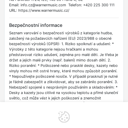
Email: info.cz@warnermusic.com Telefon: +420 225 300 111
URL: https://www.warnermusic.cz/
Bezpečnostní informace
Seznam varování o bezpečnosti výrobků z kategorie hudba,
založený na požadavcích nařízení (EU) 2023/988 o obecné
bezpečnosti výrobků (GPSR): 1. Riziko spolknutí a udušení: *
Výrobky z této kategorie nejsou hračkami a mohou
představovat riziko udušení, zejména pro malé děti. Je třeba je
držet a jejich malé prvky (např. balení) mimo dosah dětí. 2.
Riziko poranění: * Poškozené nebo prasklé desky, kazety nebo
vinyly mohou mít ostré hrany, které mohou způsobit poranění.
* Nepoužívejte poškozené nosiče. V případě prasknutí je nutné
je řádně zabezpečit a zlikvidovat, aby se zabránilo poranění. 3.
Nebezpečí spojené s nesprávným používáním a skladováním: *
Desky a kazety jsou citlivé na vysokou teplotu a přímé sluneční
světlo, což může vést k jejich poškození a znemožnit
přehrávání. * Uchovávejte nosiče v jejich původních obalech na
suchém a chladném místě, mimo dosah zdrojů tepla. * Vyhněte
se ohýbání nosičů, protože mohou prasknout, což může
způsobit zranění nebo poškození přehrávače. 4. Bezpečnost
při čištění: * Čistěte nosiče podle pokynů výrobce pomocí