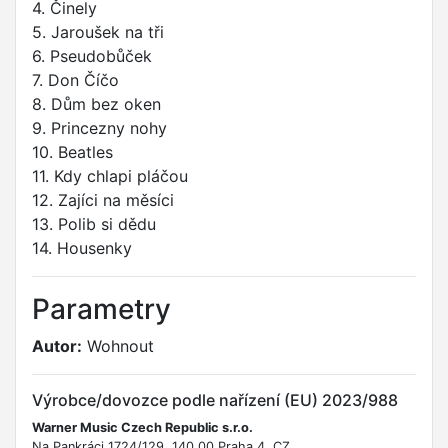
4. Činely
5. Jaroušek na tři
6. Pseudobůček
7. Don Číčo
8. Dům bez oken
9. Princezny nohy
10. Beatles
11. Kdy chlapi pláčou
12. Zajíci na měsíci
13. Polib si dědu
14. Housenky
Parametry
Autor:
Wohnout
Výrobce/dovozce podle nařízení (EU) 2023/988
Warner Music Czech Republic s.r.o.
Na Pankráci 1724/129, 140 00 Praha 4, CZ