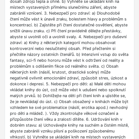
dosah zdrojů tepla a ohně. b) Vyhněte se ukládání knih na
místech vystavených přímému slunečnímu záření, abyste
zabránili vznícení. 3. Nebezpečí pro zdraví: a) Dlouhodobé
čtení může vést k únavě zraku, bolestem hlavy a problémům s
koncentrací. b) Zajistěte při čtení dostatečné osvětlení, abyste
snížili únavu zraku. c) Při čtení pravidelně dělejte přestávky,
abyste si uvolnili oči a uvolnili svaly. 4. Nebezpečí pro duševní
zdraví: a) Knihy z některých kategorií mohou obsahovat
kontroverzní nebo neslučitelný obsah. Před přečtením si
přečtěte názory ostatních čtenářů. b) Intenzivní vstup do světa
fantasy, sci-fi nebo hororu může vést k odtržení od reality a
problémům s odlišením fikce od reálného světa. c) Obsah
některých knih (násilí, krutost, drastické scény) může
negativně ovlivnit emocionální zdraví, způsobit stres, úzkost a
dokonce i depresi. 5. Nebezpečí pro děti: a) Malé děti mohou
vkládat knihy do úst, což může vést k udušení nebo spolknutí
malých prvků. b) Dohlížejte na děti při čtení knih a ujistěte se,
že je nevkládají do úst. c) Obsah obsažený v knihách může být
vzhledem ke své problematice (násilí, erotika apod.) nevhodný
pro děti a mládež. ). Vždy zkontrolujte věkové označení a
přizpůsobte čtení věku a zralosti dítěte. 6. Udržování knih v
dobrém stavu: a) Uchovávejte knihy na suchém a čistém místě,
abyste zabránili vzniku plísní a poškození způsobenému
vlhkostí. b) Vyhněte se ukládání knih na místech vystavených