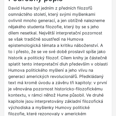
David Hume byl jedním z předních filozofů
osmnáctého století, který svými myšlenkami
ovlivnil mnoho generací, a jen obtížně nalezneme
nějakého studenta filozofie, který by se s jeho
dílem nesetkal. Největší interpretační pozornost
se však tradičně soustředí na Humova
epistemologická témata a kritiku náboženství. A
to i přesto, že se ve své době proslavil spíše jako
historik a politický filozof. Cílem knihy je částečně
splatit tento interpretační dluh především v oblasti
Humova politického myšlení a jeho vlivu na
generaci amerických revolucionářů. Předkládaný
text má kromě úvodu a závěru tři kapitoly: v první
je věnována pozornost historicko­-filozofickému
kontextu, v rámci něhož Hume působil. Ve druhé
kapitole jsou interpretovány základní filozofická
východiska a myšlenky Humovy politické
filozofie, které rezonovaly v americkém