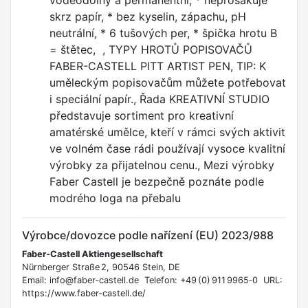
voděodolný a permanentní, * neprosakuje
skrz papír, * bez kyselin, zápachu, pH
neutrální, * 6 tušových per, * špička hrotu B
= štětec, , TYPY HROTŮ POPISOVAČŮ
FABER-CASTELL PITT ARTIST PEN, TIP: K
uměleckým popisovačům můžete potřebovat
i speciální papír., Řada KREATIVNÍ STUDIO
představuje sortiment pro kreativní
amatérské umělce, kteří v rámci svých aktivit
ve volném čase rádi používají vysoce kvalitní
výrobky za přijatelnou cenu., Mezi výrobky
Faber Castell je bezpečně poznáte podle
modrého loga na přebalu
Výrobce/dovozce podle nařízení (EU) 2023/988
Faber‑Castell Aktiengesellschaft
Nürnberger Straße 2, 90546 Stein, DE
Email: info@faber‑castell.de Telefon: +49 (0) 911 9965‑0 URL:
https://www.faber-castell.de/