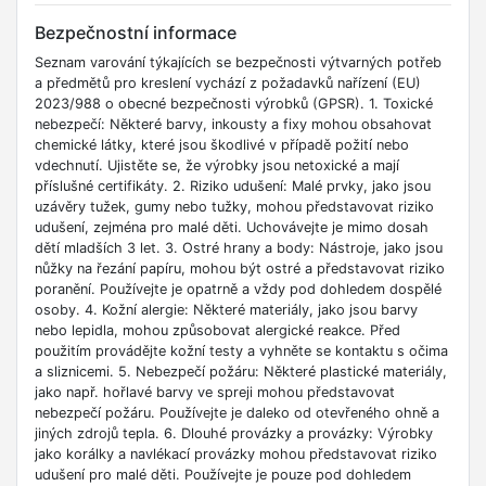
Bezpečnostní informace
Seznam varování týkajících se bezpečnosti výtvarných potřeb
a předmětů pro kreslení vychází z požadavků nařízení (EU)
2023/988 o obecné bezpečnosti výrobků (GPSR). 1. Toxické
nebezpečí: Některé barvy, inkousty a fixy mohou obsahovat
chemické látky, které jsou škodlivé v případě požití nebo
vdechnutí. Ujistěte se, že výrobky jsou netoxické a mají
příslušné certifikáty. 2. Riziko udušení: Malé prvky, jako jsou
uzávěry tužek, gumy nebo tužky, mohou představovat riziko
udušení, zejména pro malé děti. Uchovávejte je mimo dosah
dětí mladších 3 let. 3. Ostré hrany a body: Nástroje, jako jsou
nůžky na řezání papíru, mohou být ostré a představovat riziko
poranění. Používejte je opatrně a vždy pod dohledem dospělé
osoby. 4. Kožní alergie: Některé materiály, jako jsou barvy
nebo lepidla, mohou způsobovat alergické reakce. Před
použitím provádějte kožní testy a vyhněte se kontaktu s očima
a sliznicemi. 5. Nebezpečí požáru: Některé plastické materiály,
jako např. hořlavé barvy ve spreji mohou představovat
nebezpečí požáru. Používejte je daleko od otevřeného ohně a
jiných zdrojů tepla. 6. Dlouhé provázky a provázky: Výrobky
jako korálky a navlékací provázky mohou představovat riziko
udušení pro malé děti. Používejte je pouze pod dohledem