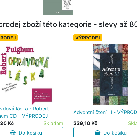
rodej zboží této kategorie - slevy až 
PRODEJ
VÝPRODEJ
vdová láska - Robert
Adventní čtení III - VÝPRO
hum CD - VÝPRODEJ
30 Kč
Skladem
239,10 Kč
Skl
Do košíku
Do košíku