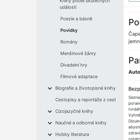
Knihy podle skutečných
událostí
Poezie a básně
Po
Povídky
Čape
jemno
Romány
Menšinové žánry
Pa
Divadelní hry
Auto
Filmové adaptace
Biografie a životopisné knihy
Bezp
Sezna
Cestopisy a reportáže z cest
poran
tvrdé
Cizojazyčné knihy
Vyhnět
Dlouh
Naučné a odborné knihy
abyste
zdrav
Hobby literatura
ostatn