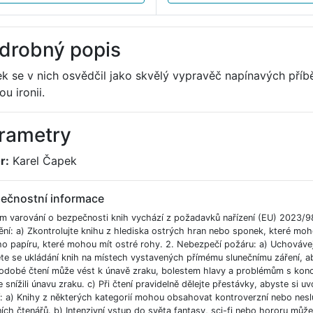
drobný popis
k se v nich osvědčil jako skvělý vypravěč napínavých příb
u ironii.
rametry
r:
Karel Čapek
ečnostní informace
m varování o bezpečnosti knih vychází z požadavků nařízení (EU) 2023/9
ění: a) Zkontrolujte knihu z hlediska ostrých hran nebo sponek, které moh
ho papíru, které mohou mít ostré rohy. 2. Nebezpečí požáru: a) Uchováve
e se ukládání knih na místech vystavených přímému slunečnímu záření, aby
odobé čtení může vést k únavě zraku, bolestem hlavy a problémům s koncent
 snížili únavu zraku. c) Při čtení pravidelně dělejte přestávky, abyste si uvo
í: a) Knihy z některých kategorií mohou obsahovat kontroverzní nebo nesl
ích čtenářů. b) Intenzivní vstup do světa fantasy, sci-fi nebo hororu můž