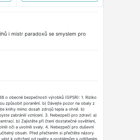
ěhů i mistr paradoxů se smyslem pro
88 o obecné bezpečnosti výrobků (GPSR): 1. Riziko
ou způsobit poranění. b) Dávejte pozor na obaly z
jte knihy mimo dosah zdrojů tepla a ohně. b)
ste zabránili vznícení. 3. Nebezpečí pro zdraví: a)
rací. b) Zajistěte při čtení dostatečné osvětlení,
lnili oči a uvolnili svaly. 4. Nebezpečí pro duševní
učitelný obsah. Před přečtením si přečtěte názory
e vést k odtržení od reality a problémům s odlišením