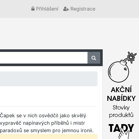
Přihlášení
Registrace
Čapek se v nich osvědčil jako skvělý
vypravěč napínavých příběhů i mistr
paradoxů se smyslem pro jemnou ironii.