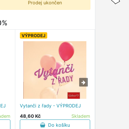
Prodej ukončen
80%
VÝPRODEJ
VÝPRODEJ
ROHANOVÉ - 
DEJ
Vytanči z řady - VÝPRODEJ
nežli se pod
adem
48,60 Kč
Skladem
289,10 Kč
Do košíku
D