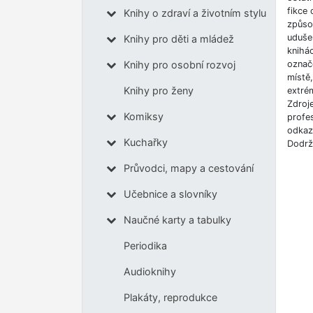
fikce 
Knihy o zdraví a životním stylu
způso
udušen
Knihy pro děti a mládež
knihá
označe
Knihy pro osobní rozvoj
místě
Knihy pro ženy
extrém
Zdroj
Komiksy
profes
odkazů
Kuchařky
Dodrž
Průvodci, mapy a cestování
Učebnice a slovníky
Naučné karty a tabulky
Periodika
Audioknihy
Plakáty, reprodukce