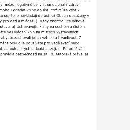
ny) může negativně ovlivnit emocionální zdraví,
i mohou vkládat knihy do úst, což může vést k
ěte se, že je nevkládají do úst. c) Obsah obsažený v
 pro děti a mládež. ). Vždy zkontrolujte věkové
m stavu: a) Uchovávejte knihy na suchém a čistém
něte se ukládání knih na místech vystavených
abyste zachovali jejich vzhled a trvanlivost. 7.
jména pokud je používáte pro vzdělávací nebo
blastech se rychle deaktualizují. c) Při používání
ravidla bezpečnosti na síti. 8. Autorská práva: a)