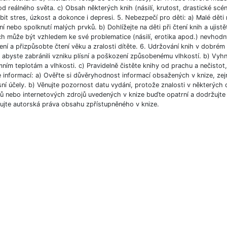
od reálného světa. c) Obsah některých knih (násilí, krutost, drastické scé
bit stres, úzkost a dokonce i depresi. 5. Nebezpečí pro děti: a) Malé dět
í nebo spolknutí malých prvků. b) Dohlížejte na děti při čtení knih a ujist
ch může být vzhledem ke své problematice (násilí, erotika apod.) nevhodný
ní a přizpůsobte čtení věku a zralosti dítěte. 6. Udržování knih v dobré
, abyste zabránili vzniku plísní a poškození způsobenému vlhkostí. b) Vyh
ním teplotám a vlhkosti. c) Pravidelně čistěte knihy od prachu a nečistot, 
e informací: a) Ověřte si důvěryhodnost informací obsažených v knize, ze
ní účely. b) Věnujte pozornost datu vydání, protože znalosti v některých o
 nebo internetových zdrojů uvedených v knize buďte opatrní a dodržujte p
ujte autorská práva obsahu zpřístupněného v knize.