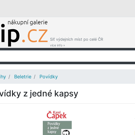
Síť výdejních míst po celé ČR
více info »
ihy
Beletrie
Povídky
vídky z jedné kapsy