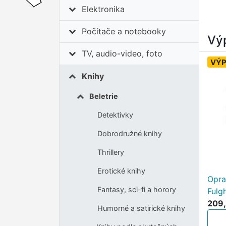
Elektronika
Počítače a notebooky
Výp
TV, audio-video, foto
VÝ
Knihy
Beletrie
Detektivky
Dobrodružné knihy
Thrillery
Erotické knihy
Opra
Fantasy, sci-fi a horory
Fulg
209,
Humorné a satirické knihy