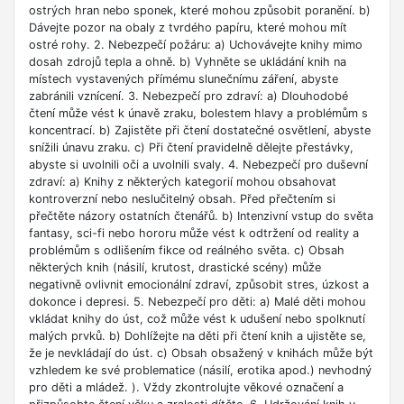
ostrých hran nebo sponek, které mohou způsobit poranění. b)
Dávejte pozor na obaly z tvrdého papíru, které mohou mít
ostré rohy. 2. Nebezpečí požáru: a) Uchovávejte knihy mimo
dosah zdrojů tepla a ohně. b) Vyhněte se ukládání knih na
místech vystavených přímému slunečnímu záření, abyste
zabránili vznícení. 3. Nebezpečí pro zdraví: a) Dlouhodobé
čtení může vést k únavě zraku, bolestem hlavy a problémům s
koncentrací. b) Zajistěte při čtení dostatečné osvětlení, abyste
snížili únavu zraku. c) Při čtení pravidelně dělejte přestávky,
abyste si uvolnili oči a uvolnili svaly. 4. Nebezpečí pro duševní
zdraví: a) Knihy z některých kategorií mohou obsahovat
kontroverzní nebo neslučitelný obsah. Před přečtením si
přečtěte názory ostatních čtenářů. b) Intenzivní vstup do světa
fantasy, sci-fi nebo hororu může vést k odtržení od reality a
problémům s odlišením fikce od reálného světa. c) Obsah
některých knih (násilí, krutost, drastické scény) může
negativně ovlivnit emocionální zdraví, způsobit stres, úzkost a
dokonce i depresi. 5. Nebezpečí pro děti: a) Malé děti mohou
vkládat knihy do úst, což může vést k udušení nebo spolknutí
malých prvků. b) Dohlížejte na děti při čtení knih a ujistěte se,
že je nevkládají do úst. c) Obsah obsažený v knihách může být
vzhledem ke své problematice (násilí, erotika apod.) nevhodný
pro děti a mládež. ). Vždy zkontrolujte věkové označení a