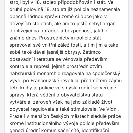
stroji byl v 18. století připodobňován i stát. Ve
druhé polovině 18. století již policie neznamenala
obecně řádnou správu země či obce jako v
dřívějších stoletích, ale ani to ještě nebyl orgán
dohlížející na pořádek a bezpečnost, jak ho
známe dnes. Prostřednictvím policie stát
spravoval své vnitřní záležitosti, a tím jim a také
sobě také dával jasnější obrysy. Zatímco
dosavadní literatura se věnovala především
kontrole a represi, jejímž prostřednictvím
habsburská monarchie reagovala na společenský
vývoj po Francouzské revoluci, předmětem zájmu
této knihy je policie ve smyslu rodící se veřejné
správy, která vědění o obyvatelstvu státu
vytvářela, zároveň však na jeho základě život
obyvatel regulovala a také stimulovala. Ve Vídni,
Praze i v menších českých městech sleduje práce
kromě institucionálního vývoje policie především
genezi úřední komunikační sítě, identifikační