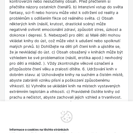
kontroverzní nebo neslučitelný obsah. Před přečtením si
přečtěte názory ostatních čtenářů. b) Intenzivní vstup do světa
fantasy, sci-fi nebo hororu může vést k odtržení od reality a
problémům s odlišením fikce od reálného světa. c) Obsah
některých knih (násilí, krutost, drastické scény) může
negativně ovlivnit emocionální zdraví, způsobit stres, úzkost a
dokonce i depresi. 5. Nebezpečí pro děti: a) Malé děti mohou
vkládat knihy do úst, což může vést k udušení nebo spolknutí
malých prvků. b) Dohlížejte na děti při čtení knih a ujistěte se,
že je nevkládají do úst. c) Obsah obsažený v knihách může být
vzhledem ke své problematice (násilí, erotika apod.) nevhodný
pro děti a mládež. ). Vždy zkontrolujte věkové označení a
přizpůsobte čtení věku a zralosti dítěte. 6. Udržování knih v
dobrém stavu: a) Uchovávejte knihy na suchém a čistém místě,
abyste zabránili vzniku plísní a poškození způsobenému
vlhkostí. b) Vyhněte se ukládání knih na místech vystavených
extrémním teplotám a vlhkosti. c) Pravidelně čistěte knihy od
prachu a nečistot, abyste zachovali jejich vzhled a trvanlivost.
7. Zdroje informací: a) Ověřte si důvěryhodnost informací
obsažených v knize, zejména pokud je používáte pro
vzdělávací nebo profesní účely. b) Věnujte pozornost datu
vydání, protože znalosti v některých oblastech se rychle
deaktualizují. c) Při používání odkazů nebo internetových
Informace o cookies na těchto stránkách
zdrojů uvedených v knize buďte opatrní a dodržujte pravidla