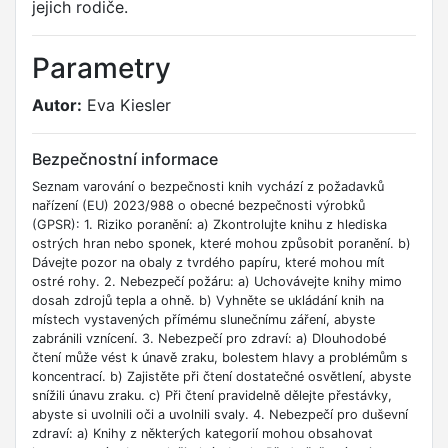
jejich rodiče.
Parametry
Autor:
Eva Kiesler
Bezpečnostní informace
Seznam varování o bezpečnosti knih vychází z požadavků
nařízení (EU) 2023/988 o obecné bezpečnosti výrobků
(GPSR): 1. Riziko poranění: a) Zkontrolujte knihu z hlediska
ostrých hran nebo sponek, které mohou způsobit poranění. b)
Dávejte pozor na obaly z tvrdého papíru, které mohou mít
ostré rohy. 2. Nebezpečí požáru: a) Uchovávejte knihy mimo
dosah zdrojů tepla a ohně. b) Vyhněte se ukládání knih na
místech vystavených přímému slunečnímu záření, abyste
zabránili vznícení. 3. Nebezpečí pro zdraví: a) Dlouhodobé
čtení může vést k únavě zraku, bolestem hlavy a problémům s
koncentrací. b) Zajistěte při čtení dostatečné osvětlení, abyste
snížili únavu zraku. c) Při čtení pravidelně dělejte přestávky,
abyste si uvolnili oči a uvolnili svaly. 4. Nebezpečí pro duševní
zdraví: a) Knihy z některých kategorií mohou obsahovat