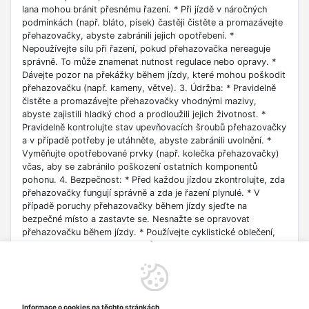
lana mohou bránit přesnému řazení. * Při jízdě v náročných
podmínkách (např. bláto, písek) častěji čistěte a promazávejte
přehazovačky, abyste zabránili jejich opotřebení. *
Nepoužívejte sílu při řazení, pokud přehazovačka nereaguje
správně. To může znamenat nutnost regulace nebo opravy. *
Dávejte pozor na překážky během jízdy, které mohou poškodit
přehazovačku (např. kameny, větve). 3. Údržba: * Pravidelně
čistěte a promazávejte přehazovačky vhodnými mazivy,
abyste zajistili hladký chod a prodloužili jejich životnost. *
Pravidelně kontrolujte stav upevňovacích šroubů přehazovačky
a v případě potřeby je utáhněte, abyste zabránili uvolnění. *
Vyměňujte opotřebované prvky (např. kolečka přehazovačky)
včas, aby se zabránilo poškození ostatních komponentů
pohonu. 4. Bezpečnost: * Před každou jízdou zkontrolujte, zda
přehazovačky fungují správně a zda je řazení plynulé. * V
případě poruchy přehazovačky během jízdy sjeďte na
bezpečné místo a zastavte se. Nesnažte se opravovat
přehazovačku během jízdy. * Používejte cyklistické oblečení,
které se nezašroubuje do prvků přehazovačky. 5. Skladování: *
Uchovávejte kolo na místě, kde přehazovačky nebudou
vystaveny mechanickému poškození. 6. Ochrana životního
prostředí: * Opotřebované přehazovačky a řetězy
odevzdávejte do míst sběru kovového odpadu nebo recyklace.
Informace o cookies na těchto stránkách