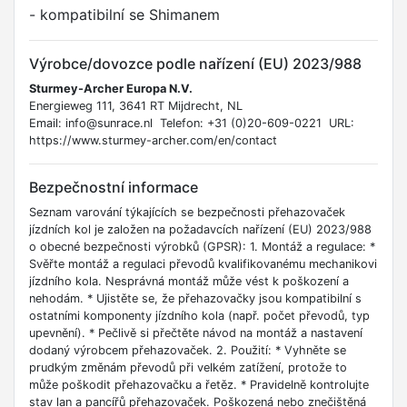
- kompatibilní se Shimanem
Výrobce/dovozce podle nařízení (EU) 2023/988
Sturmey-Archer Europa N.V.
Energieweg 111, 3641 RT Mijdrecht, NL
Email: info@sunrace.nl Telefon: +31 (0)20-609-0221 URL:
https://www.sturmey-archer.com/en/contact
Bezpečnostní informace
Seznam varování týkajících se bezpečnosti přehazovaček
jízdních kol je založen na požadavcích nařízení (EU) 2023/988
o obecné bezpečnosti výrobků (GPSR): 1. Montáž a regulace: *
Svěřte montáž a regulaci převodů kvalifikovanému mechanikovi
jízdního kola. Nesprávná montáž může vést k poškození a
nehodám. * Ujistěte se, že přehazovačky jsou kompatibilní s
ostatními komponenty jízdního kola (např. počet převodů, typ
upevnění). * Pečlivě si přečtěte návod na montáž a nastavení
dodaný výrobcem přehazovaček. 2. Použití: * Vyhněte se
prudkým změnám převodů při velkém zatížení, protože to
může poškodit přehazovačku a řetěz. * Pravidelně kontrolujte
stav lan a pancířů přehazovaček. Poškozená nebo znečištěná